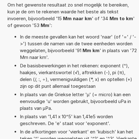
Om het gewenste resultaat zo snel mogelijk te bereiken,
kun je de om te rekenen waarde het beste als tekst
invoeren, bijvoorbeeld '15
Mm naar km
' of '34
Mm to km
'
of gewoon '53
Mm
':
In de meeste gevallen kan het woord 'naar' (of '=' / '-
>') tussen de namen van de twee eenheden worden
weggelaten, bijvoorbeeld '91
Mm km
' in plaats van '72
Mm naar km'.
De basisbewerkingen in het rekenen: exponent (^),
haakjes, vierkantswortel (√), aftrekken (-), pi (π),
delen (/, :, ÷), vermenigvuldigen (*, x) en optellen (+)
zijn op dit punt allemaal toegestaan
In plaats van de Griekse letter 'µ' (= micro) kan een
eenvoudige 'u' worden gebruikt, bijvoorbeeld uPa in
plaats van µPa.
In plaats van '1,41 x 10^5' kan 1,41e5 worden
geschreven. De 'e' staat voor 'exponent'.
In de afkortingen voor 'vierkant' en 'kubisch' kan het
teken '^' worden weggelaten uit '^2' en '^3'. Vierkante