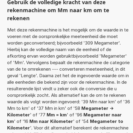
Gebruik de volledige kracht van deze
rekenmachine om Mm naar km om te
rekenen
Met deze rekenmachine is het mogelijk om de waarde in te
voeren met de oorspronkelijke meeteenheid die moet
worden geconverteerd; bijvoorbeeld '309 Megameter'.
Hierbij kan de volledige naam van de eenheid of de
afkorting ervan worden gebruiktbijvoorbeeld 'Megameter'
of 'Mm'. Vervolgens bepaalt de rekenmachine de categorie
van de te omrekenen --- converteren meeteenheid, in dit
geval 'Lengte'. Daarna zet het de ingevoerde waarde om in
alle eenheden die bekend zijn voor de rekenmachine. In de
resulterende lijst vindt u zeker ook de conversie die u
oorspronkelijk zocht. Als alternatief kan de om te rekenen
waarde als volgt worden ingevoerd: '39 Mm naar km' of '36
Mm to km' of '37 Mm in km' of '58
Megameter ->
Kilometer
' of '77
Mm = km
' of '96
Megameter naar
km
' of '16
Mm naar Kilometer
' of '54
Megameter to
Kilometer
'. Voor dit alternatief berekent de rekenmachine