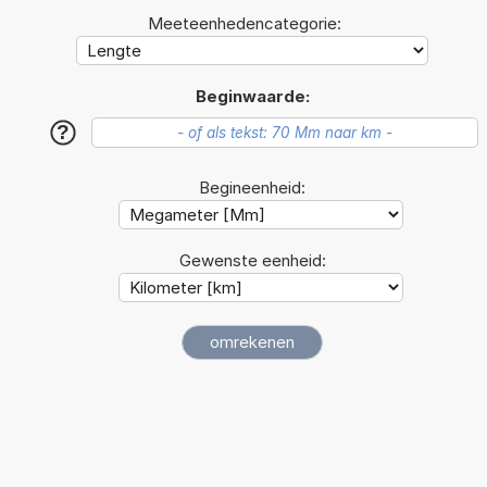
Meeteenhedencategorie:
Beginwaarde:
?
Begineenheid:
Gewenste eenheid: