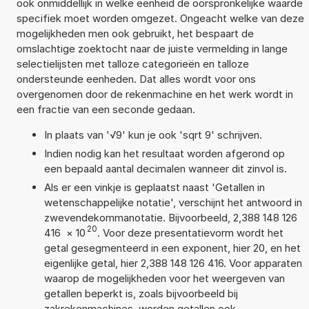
ook onmiddellijk in welke eenheid de oorspronkelijke waarde
specifiek moet worden omgezet. Ongeacht welke van deze
mogelijkheden men ook gebruikt, het bespaart de
omslachtige zoektocht naar de juiste vermelding in lange
selectielijsten met talloze categorieën en talloze
ondersteunde eenheden. Dat alles wordt voor ons
overgenomen door de rekenmachine en het werk wordt in
een fractie van een seconde gedaan.
In plaats van '√9' kun je ook 'sqrt 9' schrijven.
Indien nodig kan het resultaat worden afgerond op
een bepaald aantal decimalen wanneer dit zinvol is.
Als er een vinkje is geplaatst naast 'Getallen in
wetenschappelijke notatie', verschijnt het antwoord in
zwevendekommanotatie. Bijvoorbeeld, 2,388 148 126
20
416
×
10
. Voor deze presentatievorm wordt het
getal gesegmenteerd in een exponent, hier 20, en het
eigenlijke getal, hier 2,388 148 126 416. Voor apparaten
waarop de mogelijkheden voor het weergeven van
getallen beperkt is, zoals bijvoorbeeld bij
zakrekenmachines, worden getallen ook