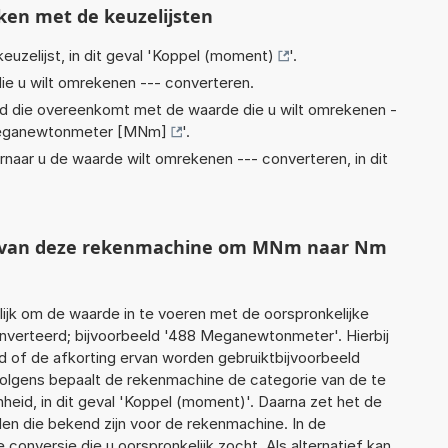
ken met de keuzelijsten
euzelijst, in dit geval '
Koppel (moment)
'.
ie u wilt omrekenen --- converteren.
eid die overeenkomt met de waarde die u wilt omrekenen -
ganewtonmeter [MNm]
'.
rnaar u de waarde wilt omrekenen --- converteren, in dit
ht van deze rekenmachine om MNm naar Nm
jk om de waarde in te voeren met de oorspronkelijke
erteerd; bijvoorbeeld '488 Meganewtonmeter'. Hierbij
d of de afkorting ervan worden gebruiktbijvoorbeeld
lgens bepaalt de rekenmachine de categorie van de te
id, in dit geval 'Koppel (moment)'. Daarna zet het de
en die bekend zijn voor de rekenmachine. In de
e conversie die u oorspronkelijk zocht. Als alternatief kan