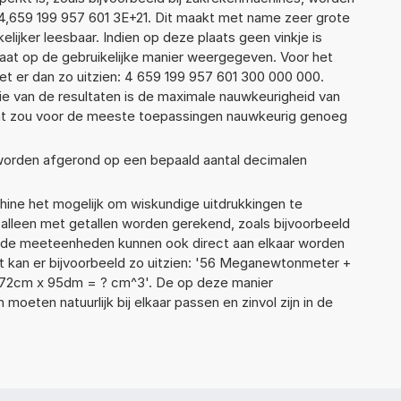
4,659 199 957 601 3E+21. Dit maakt met name zeer grote
elijker leesbaar. Indien op deze plaats geen vinkje is
taat op de gebruikelijke manier weergegeven. Voor het
t er dan zo uitzien: 4 659 199 957 601 300 000 000.
ie van de resultaten is de maximale nauwkeurigheid van
Dat zou voor de meeste toepassingen nauwkeurig genoeg
 worden afgerond op een bepaald aantal decimalen
ne het mogelijk om wiskundige uitdrukkingen te
t alleen met getallen worden gerekend, zoals bijvoorbeeld
nde meeteenheden kunnen ook direct aan elkaar worden
t kan er bijvoorbeeld zo uitzien: '56 Meganewtonmeter +
72cm x 95dm = ? cm^3'. De op deze manier
ten natuurlijk bij elkaar passen en zinvol zijn in de