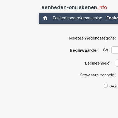
eenheden-omrekenen
.info
Eenhedenomrekenmachine
Eenh
Meeteenhedencategorie:
Beginwaarde:
?
Begineenheid:
Gewenste eenheid:
Getal