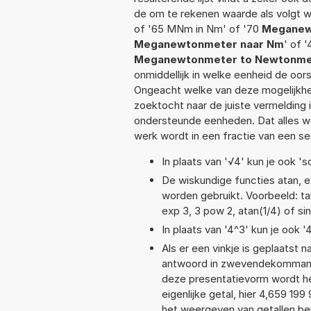
de om te rekenen waarde als volgt
of '65 MNm in Nm' of '70
Meganew
Meganewtonmeter naar Nm
' of 
Meganewtonmeter to Newtonme
onmiddellijk in welke eenheid de oo
Ongeacht welke van deze mogelijkhe
zoektocht naar de juiste vermelding i
ondersteunde eenheden. Dat alles 
werk wordt in een fractie van een s
In plaats van '√4' kun je ook 'sq
De wiskundige functies atan, ex
worden gebruikt. Voorbeeld: tan(
exp 3, 3 pow 2, atan(1/4) of si
In plaats van '4^3' kun je ook '
Als er een vinkje is geplaatst n
antwoord in zwevendekommanot
deze presentatievorm wordt he
eigenlijke getal, hier 4,659 1
het weergeven van getallen bep