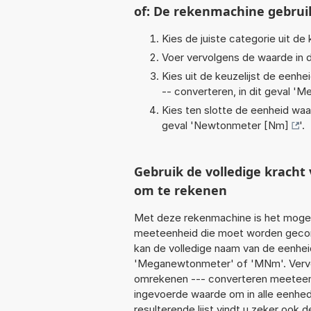
of: De rekenmachine gebrui
Kies de juiste categorie uit de k
Voer vervolgens de waarde in d
Kies uit de keuzelijst de eenh
-- converteren, in dit geval '
Me
Kies ten slotte de eenheid waa
geval '
Newtonmeter [Nm]
'.
Gebruik de volledige krac
om te rekenen
Met deze rekenmachine is het mogeli
meeteenheid die moet worden geconv
kan de volledige naam van de eenhei
'Meganewtonmeter' of 'MNm'. Vervo
omrekenen --- converteren meeteenhe
ingevoerde waarde om in alle eenhed
resulterende lijst vindt u zeker ook d