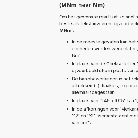
(MNm naar Nm)
Om het gewenste resultaat zo snel m
beste als tekst invoeren, bijvoorbee
MNm
':
In de meeste gevallen kan het 
eenheden worden weggelaten, 
Nm'.
In plaats van de Griekse letter
bijvoorbeeld uPa in plaats van 
De basisbewerkingen in het reken
aftrekken (-), haakjes, exponent
allemaal toegestaan
In plaats van '1,49 x 10^5' kan
In de afkortingen voor 'vierkan
'^2' en '^3'. Vierkante centim
van cm^2.