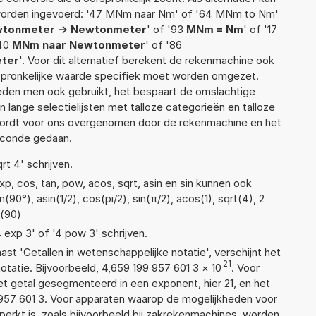
 worden ingevoerd: '47 MNm naar Nm' of '64 MNm to Nm'
tonmeter -> Newtonmeter
' of '93
MNm = Nm
' of '17
'40
MNm naar Newtonmeter
' of '86
ter
'. Voor dit alternatief berekent de rekenmachine ook
rspronkelijke waarde specifiek moet worden omgezet.
den men ook gebruikt, het bespaart de omslachtige
n lange selectielijsten met talloze categorieën en talloze
wordt voor ons overgenomen door de rekenmachine en het
econde gedaan.
rt 4' schrijven.
p, cos, tan, pow, acos, sqrt, asin en sin kunnen ook
90°), asin(1/2), cos(pi/2), sin(π/2), acos(1), sqrt(4), 2
n(90)
4 exp 3' of '4 pow 3' schrijven.
aast 'Getallen in wetenschappelijke notatie', verschijnt het
21
atie. Bijvoorbeeld, 4,659 199 957 601 3
×
10
. Voor
t getal gesegmenteerd in een exponent, hier 21, en het
99 957 601 3. Voor apparaten waarop de mogelijkheden voor
erkt is, zoals bijvoorbeeld bij zakrekenmachines, worden