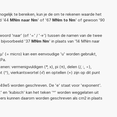
ogelijk te bereiken, kun je de om te rekenen waarde het
ld '44
MNm naar Nm
' of '67
MNm to Nm
' of gewoon '90
woord 'naar' (of '=' / '->') tussen de namen van de twee
bijvoorbeeld '37
MNm Nm
' in plaats van '14 MNm naar
 'µ' (= micro) kan een eenvoudige 'u' worden gebruikt,
µPa.
en: vermenigvuldigen (*, x), pi (π), delen (/, :, ÷),
 (^), vierkantswortel (√) en optellen (+) zijn op dit punt
 1,49e5 worden geschreven. De 'e' staat voor 'exponent'.
t' en 'kubisch' kan het teken '^' worden weggelaten uit
eters kunnen daarom worden geschreven als cm2 in plaats