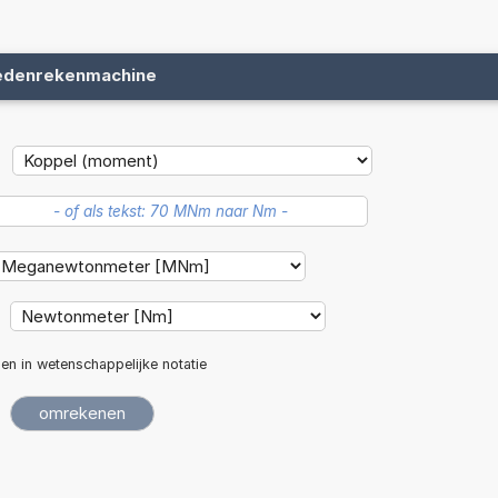
edenrekenmachine
len in wetenschappelijke notatie