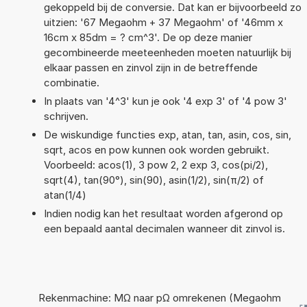
gekoppeld bij de conversie. Dat kan er bijvoorbeeld zo
uitzien: '67 Megaohm + 37 Megaohm' of '46mm x
16cm x 85dm = ? cm^3'. De op deze manier
gecombineerde meeteenheden moeten natuurlijk bij
elkaar passen en zinvol zijn in de betreffende
combinatie.
In plaats van '4^3' kun je ook '4 exp 3' of '4 pow 3'
schrijven.
De wiskundige functies exp, atan, tan, asin, cos, sin,
sqrt, acos en pow kunnen ook worden gebruikt.
Voorbeeld: acos(1), 3 pow 2, 2 exp 3, cos(pi/2),
sqrt(4), tan(90°), sin(90), asin(1/2), sin(π/2) of
atan(1/4)
Indien nodig kan het resultaat worden afgerond op
een bepaald aantal decimalen wanneer dit zinvol is.
Rekenmachine: MΩ naar pΩ omrekenen (Megaohm