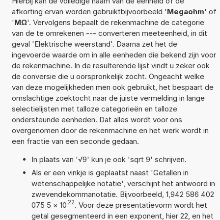
Hierbij kan de volledige naam van de eenheid of de
afkorting ervan worden gebruiktbijvoorbeeld '
Megaohm
' of
'
MΩ
'. Vervolgens bepaalt de rekenmachine de categorie
van de te omrekenen --- converteren meeteenheid, in dit
geval 'Elektrische weerstand'. Daarna zet het de
ingevoerde waarde om in alle eenheden die bekend zijn voor
de rekenmachine. In de resulterende lijst vindt u zeker ook
de conversie die u oorspronkelijk zocht. Ongeacht welke
van deze mogelijkheden men ook gebruikt, het bespaart de
omslachtige zoektocht naar de juiste vermelding in lange
selectielijsten met talloze categorieën en talloze
ondersteunde eenheden. Dat alles wordt voor ons
overgenomen door de rekenmachine en het werk wordt in
een fractie van een seconde gedaan.
In plaats van '√9' kun je ook 'sqrt 9' schrijven.
Als er een vinkje is geplaatst naast 'Getallen in
wetenschappelijke notatie', verschijnt het antwoord in
zwevendekommanotatie. Bijvoorbeeld, 1,942 586 402
22
075 5
×
10
. Voor deze presentatievorm wordt het
getal gesegmenteerd in een exponent, hier 22, en het