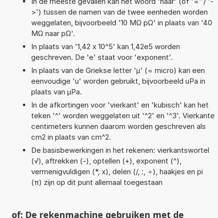
In de meeste gevallen kan het woord 'naar' (of '=' / '-
>') tussen de namen van de twee eenheden worden
weggelaten, bijvoorbeeld '10 MΩ pΩ' in plaats van '40
MΩ naar pΩ'.
In plaats van '1,42 x 10^5' kan 1,42e5 worden
geschreven. De 'e' staat voor 'exponent'.
In plaats van de Griekse letter 'µ' (= micro) kan een
eenvoudige 'u' worden gebruikt, bijvoorbeeld uPa in
plaats van µPa.
In de afkortingen voor 'vierkant' en 'kubisch' kan het
teken '^' worden weggelaten uit '^2' en '^3'. Vierkante
centimeters kunnen daarom worden geschreven als
cm2 in plaats van cm^2.
De basisbewerkingen in het rekenen: vierkantswortel
(√), aftrekken (-), optellen (+), exponent (^),
vermenigvuldigen (*, x), delen (/, :, ÷), haakjes en pi
(π) zijn op dit punt allemaal toegestaan
of: De rekenmachine gebruiken met de