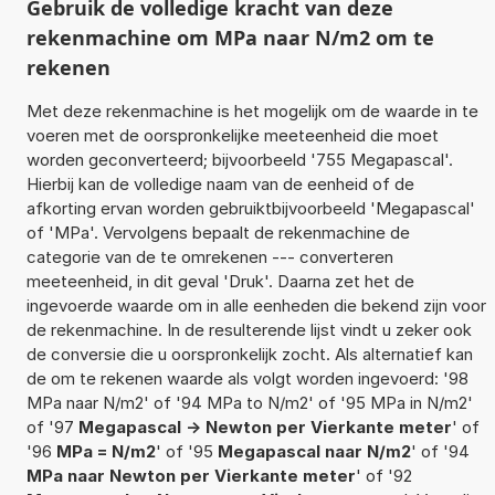
Gebruik de volledige kracht van deze
rekenmachine om MPa naar N/m2 om te
rekenen
Met deze rekenmachine is het mogelijk om de waarde in te
voeren met de oorspronkelijke meeteenheid die moet
worden geconverteerd; bijvoorbeeld '755 Megapascal'.
Hierbij kan de volledige naam van de eenheid of de
afkorting ervan worden gebruiktbijvoorbeeld 'Megapascal'
of 'MPa'. Vervolgens bepaalt de rekenmachine de
categorie van de te omrekenen --- converteren
meeteenheid, in dit geval 'Druk'. Daarna zet het de
ingevoerde waarde om in alle eenheden die bekend zijn voor
de rekenmachine. In de resulterende lijst vindt u zeker ook
de conversie die u oorspronkelijk zocht. Als alternatief kan
de om te rekenen waarde als volgt worden ingevoerd: '98
MPa naar N/m2' of '94 MPa to N/m2' of '95 MPa in N/m2'
of '97
Megapascal -> Newton per Vierkante meter
' of
'96
MPa = N/m2
' of '95
Megapascal naar N/m2
' of '94
MPa naar Newton per Vierkante meter
' of '92