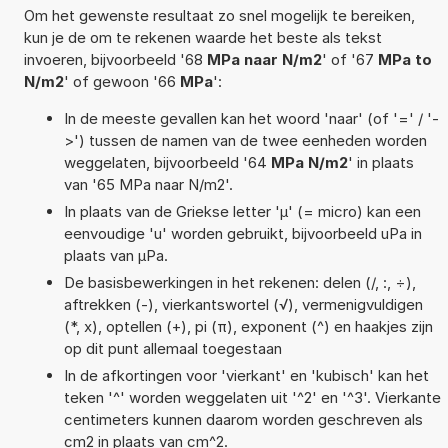
Om het gewenste resultaat zo snel mogelijk te bereiken,
kun je de om te rekenen waarde het beste als tekst
invoeren, bijvoorbeeld '68
MPa naar N/m2
' of '67
MPa to
N/m2
' of gewoon '66
MPa
':
In de meeste gevallen kan het woord 'naar' (of '=' / '-
>') tussen de namen van de twee eenheden worden
weggelaten, bijvoorbeeld '64
MPa N/m2
' in plaats
van '65 MPa naar N/m2'.
In plaats van de Griekse letter 'µ' (= micro) kan een
eenvoudige 'u' worden gebruikt, bijvoorbeeld uPa in
plaats van µPa.
De basisbewerkingen in het rekenen: delen (/, :, ÷),
aftrekken (-), vierkantswortel (√), vermenigvuldigen
(*, x), optellen (+), pi (π), exponent (^) en haakjes zijn
op dit punt allemaal toegestaan
In de afkortingen voor 'vierkant' en 'kubisch' kan het
teken '^' worden weggelaten uit '^2' en '^3'. Vierkante
centimeters kunnen daarom worden geschreven als
cm2 in plaats van cm^2.