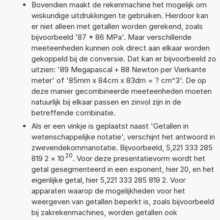
Bovendien maakt de rekenmachine het mogelijk om
wiskundige uitdrukkingen te gebruiken. Hierdoor kan
er niet alleen met getallen worden gerekend, zoals
bijvoorbeeld '87 * 86 MPa'. Maar verschillende
meeteenheden kunnen ook direct aan elkaar worden
gekoppeld bij de conversie. Dat kan er bijvoorbeeld zo
uitzien: '89 Megapascal + 88 Newton per Vierkante
meter' of '85mm x 84cm x 83dm = ? cm^3'. De op
deze manier gecombineerde meeteenheden moeten
natuurlijk bij elkaar passen en zinvol zijn in de
betreffende combinatie.
Als er een vinkje is geplaatst naast 'Getallen in
wetenschappelijke notatie', verschijnt het antwoord in
zwevendekommanotatie. Bijvoorbeeld, 5,221 333 285
20
819 2
×
10
. Voor deze presentatievorm wordt het
getal gesegmenteerd in een exponent, hier 20, en het
eigenlijke getal, hier 5,221 333 285 819 2. Voor
apparaten waarop de mogelijkheden voor het
weergeven van getallen beperkt is, zoals bijvoorbeeld
bij zakrekenmachines, worden getallen ook