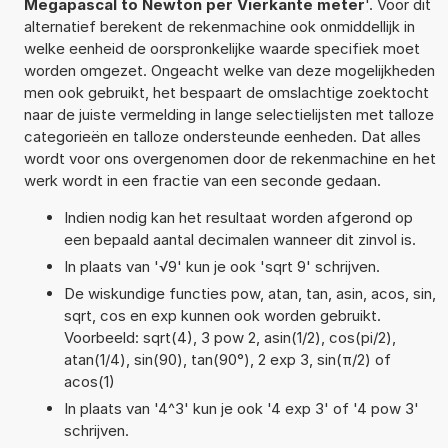
Megapascal to Newton per Vierkante meter
'. Voor dit
alternatief berekent de rekenmachine ook onmiddellijk in
welke eenheid de oorspronkelijke waarde specifiek moet
worden omgezet. Ongeacht welke van deze mogelijkheden
men ook gebruikt, het bespaart de omslachtige zoektocht
naar de juiste vermelding in lange selectielijsten met talloze
categorieën en talloze ondersteunde eenheden. Dat alles
wordt voor ons overgenomen door de rekenmachine en het
werk wordt in een fractie van een seconde gedaan.
Indien nodig kan het resultaat worden afgerond op
een bepaald aantal decimalen wanneer dit zinvol is.
In plaats van '√9' kun je ook 'sqrt 9' schrijven.
De wiskundige functies pow, atan, tan, asin, acos, sin,
sqrt, cos en exp kunnen ook worden gebruikt.
Voorbeeld: sqrt(4), 3 pow 2, asin(1/2), cos(pi/2),
atan(1/4), sin(90), tan(90°), 2 exp 3, sin(π/2) of
acos(1)
In plaats van '4^3' kun je ook '4 exp 3' of '4 pow 3'
schrijven.