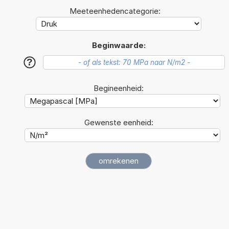
Meeteenhedencategorie:
Beginwaarde:
?
Begineenheid:
Gewenste eenheid: