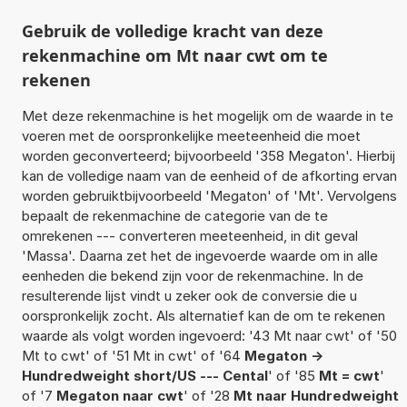
Gebruik de volledige kracht van deze
rekenmachine om Mt naar cwt om te
rekenen
Met deze rekenmachine is het mogelijk om de waarde in te
voeren met de oorspronkelijke meeteenheid die moet
worden geconverteerd; bijvoorbeeld '358 Megaton'. Hierbij
kan de volledige naam van de eenheid of de afkorting ervan
worden gebruiktbijvoorbeeld 'Megaton' of 'Mt'. Vervolgens
bepaalt de rekenmachine de categorie van de te
omrekenen --- converteren meeteenheid, in dit geval
'Massa'. Daarna zet het de ingevoerde waarde om in alle
eenheden die bekend zijn voor de rekenmachine. In de
resulterende lijst vindt u zeker ook de conversie die u
oorspronkelijk zocht. Als alternatief kan de om te rekenen
waarde als volgt worden ingevoerd: '43 Mt naar cwt' of '50
Mt to cwt' of '51 Mt in cwt' of '64
Megaton ->
Hundredweight short/US --- Cental
' of '85
Mt = cwt
'
of '7
Megaton naar cwt
' of '28
Mt naar Hundredweight