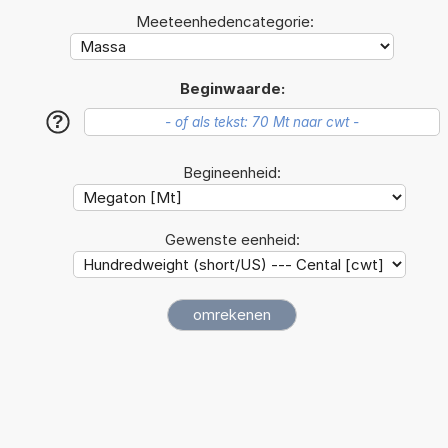
Meeteenhedencategorie:
Beginwaarde:
?
Begineenheid:
Gewenste eenheid: