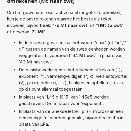
omrekenen (Mt naar cwt)
Om het gewenste resultaat zo snel mogelijk te bereiken,
kun je de om te rekenen waarde het beste als tekst
invoeren, bijvoorbeeld '79
Mt naar cwt
' of '1
Mt to cwt
'
of gewoon '22
Mt
':
In de meeste gevallen kan het woord 'naar' (of '=' / '-
>') tussen de namen van de twee eenheden worden
weggelaten, bijvoorbeeld '64
Mt cwt
' in plaats van
'43 Mt naar cwt'.
De basisbewerkingen in het rekenen: aftrekken (-),
exponent (^), vermenigvuldigen (*, x), vierkantswortel
(√), pi (π), delen (/, :, ÷), haakjes en optellen (+) zijn
op dit punt allemaal toegestaan
In plaats van '1,45 x 10^5' kan 1,45e5 worden
geschreven. De 'e' staat voor 'exponent'.
In plaats van de Griekse letter 'µ' (= micro) kan een
eenvoudige 'u' worden gebruikt, bijvoorbeeld uPa in
plaats van µPa.