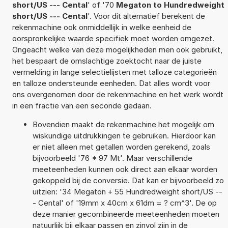
short/US --- Cental
' of '70
Megaton to Hundredweight
short/US --- Cental
'. Voor dit alternatief berekent de
rekenmachine ook onmiddellijk in welke eenheid de
oorspronkelijke waarde specifiek moet worden omgezet.
Ongeacht welke van deze mogelijkheden men ook gebruikt,
het bespaart de omslachtige zoektocht naar de juiste
vermelding in lange selectielijsten met talloze categorieën
en talloze ondersteunde eenheden. Dat alles wordt voor
ons overgenomen door de rekenmachine en het werk wordt
in een fractie van een seconde gedaan.
Bovendien maakt de rekenmachine het mogelijk om
wiskundige uitdrukkingen te gebruiken. Hierdoor kan
er niet alleen met getallen worden gerekend, zoals
bijvoorbeeld '76 * 97 Mt'. Maar verschillende
meeteenheden kunnen ook direct aan elkaar worden
gekoppeld bij de conversie. Dat kan er bijvoorbeeld zo
uitzien: '34 Megaton + 55 Hundredweight short/US --
- Cental' of '19mm x 40cm x 61dm = ? cm^3'. De op
deze manier gecombineerde meeteenheden moeten
natuurlijk bij elkaar passen en zinvol zijn in de