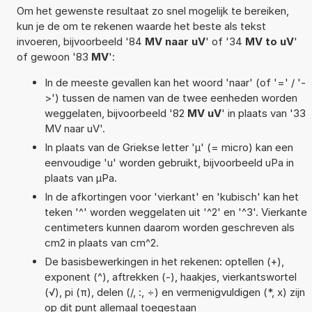
Om het gewenste resultaat zo snel mogelijk te bereiken,
kun je de om te rekenen waarde het beste als tekst
invoeren, bijvoorbeeld '84
MV naar uV
' of '34
MV to uV
'
of gewoon '83
MV
':
In de meeste gevallen kan het woord 'naar' (of '=' / '-
>') tussen de namen van de twee eenheden worden
weggelaten, bijvoorbeeld '82
MV uV
' in plaats van '33
MV naar uV'.
In plaats van de Griekse letter 'µ' (= micro) kan een
eenvoudige 'u' worden gebruikt, bijvoorbeeld uPa in
plaats van µPa.
In de afkortingen voor 'vierkant' en 'kubisch' kan het
teken '^' worden weggelaten uit '^2' en '^3'. Vierkante
centimeters kunnen daarom worden geschreven als
cm2 in plaats van cm^2.
De basisbewerkingen in het rekenen: optellen (+),
exponent (^), aftrekken (-), haakjes, vierkantswortel
(√), pi (π), delen (/, :, ÷) en vermenigvuldigen (*, x) zijn
op dit punt allemaal toegestaan