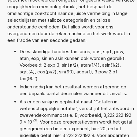
mogelijkheden men ook gebruikt, het bespaart de
omslachtige zoektocht naar de juiste vermelding in lange
selectielijsten met talloze categorieën en talloze
ondersteunde eenheden. Dat alles wordt voor ons
overgenomen door de rekenmachine en het werk wordt in
een fractie van een seconde gedaan.
De wiskundige functies tan, acos, cos, sqrt, pow,
atan, exp, sin en asin kunnen ook worden gebruikt.
Voorbeeld: 2 exp 3, sin(π/2), atan(1/4), asin(1/2),
sqrt(4), cos(pi/2), sin(90), acos(1), 3 pow 2 of
tan(90°)
Indien nodig kan het resultaat worden afgerond op
een bepaald aantal decimalen wanneer dit zinvol is.
Als er een vinkje is geplaatst naast 'Getallen in
wetenschappelijke notatie', verschijnt het antwoord in
zwevendekommanotatie. Bijvoorbeeld, 3,222 222 192
20
9
×
10
. Voor deze presentatievorm wordt het getal
gesegmenteerd in een exponent, hier 20, en het
eigenlijke getal, hier 3,222 222 192 9. Voor apparaten