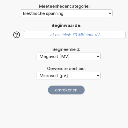
Meeteenhedencategorie:
Beginwaarde:
?
Begineenheid:
Gewenste eenheid: