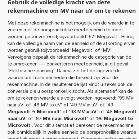
Gebruik de volledige kracht van deze
rekenmachine om MV naar uV om te rekenen
Met deze rekenmachine is het mogelijk om de waarde in te
voeren met de oorspronkelijke meeteenheid die moet
worden geconverteerd; bijvoorbeeld '621 Megavolt'. Hierbij
kan de volledige naam van de eenheid of de afkorting ervan
worden gebruiktbijvoorbeeld 'Megavolt' of 'MV'.
Vervolgens bepaalt de rekenmachine de categorie van de
te omrekenen --- converteren meeteenheid, in dit geval
'Elektrische spanning'. Daarna zet het de ingevoerde
waarde om in alle eenheden die bekend zijn voor de
rekenmachine. In de resulterende lijst vindt u zeker ook de
conversie die u oorspronkelijk zocht. Als alternatief kan de
om te rekenen waarde als volgt worden ingevoerd: '99 MV
naar uV' of '48 MV to uV' of '49 MV in uV' of '49
Megavolt -> Microvolt
' of '98
MV = uV
' of '48
Megavolt
naar uV
' of '97
MV naar Microvolt
' of '96
Megavolt to
Microvolt
'. Voor dit alternatief berekent de rekenmachine
ook onmiddellijk in welke eenheid de oorspronkelijke waarde
specifiek moet worden omgezet. Ongeacht welke van deze