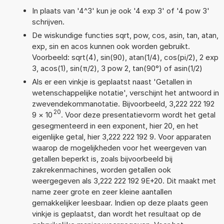
In plaats van '4^3' kun je ook '4 exp 3' of '4 pow 3'
schrijven.
De wiskundige functies sqrt, pow, cos, asin, tan, atan,
exp, sin en acos kunnen ook worden gebruikt.
Voorbeeld: sqrt(4), sin(90), atan(1/4), cos(pi/2), 2 exp
3, acos(1), sin(π/2), 3 pow 2, tan(90°) of asin(1/2)
Als er een vinkje is geplaatst naast 'Getallen in
wetenschappelijke notatie', verschijnt het antwoord in
zwevendekommanotatie. Bijvoorbeeld, 3,222 222 192
20
9
×
10
. Voor deze presentatievorm wordt het getal
gesegmenteerd in een exponent, hier 20, en het
eigenlijke getal, hier 3,222 222 192 9. Voor apparaten
waarop de mogelijkheden voor het weergeven van
getallen beperkt is, zoals bijvoorbeeld bij
zakrekenmachines, worden getallen ook
weergegeven als 3,222 222 192 9E+20. Dit maakt met
name zeer grote en zeer kleine aantallen
gemakkelijker leesbaar. Indien op deze plaats geen
vinkje is geplaatst, dan wordt het resultaat op de