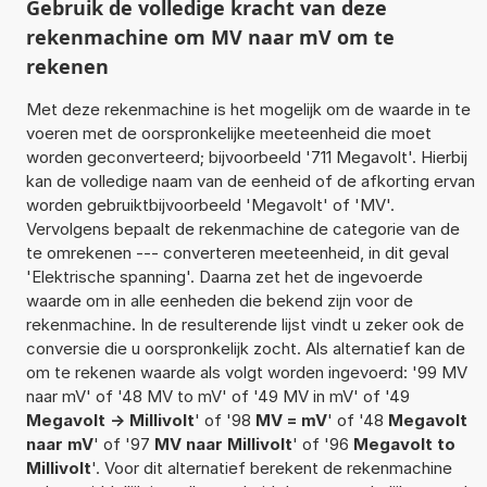
Gebruik de volledige kracht van deze
rekenmachine om MV naar mV om te
rekenen
Met deze rekenmachine is het mogelijk om de waarde in te
voeren met de oorspronkelijke meeteenheid die moet
worden geconverteerd; bijvoorbeeld '711 Megavolt'. Hierbij
kan de volledige naam van de eenheid of de afkorting ervan
worden gebruiktbijvoorbeeld 'Megavolt' of 'MV'.
Vervolgens bepaalt de rekenmachine de categorie van de
te omrekenen --- converteren meeteenheid, in dit geval
'Elektrische spanning'. Daarna zet het de ingevoerde
waarde om in alle eenheden die bekend zijn voor de
rekenmachine. In de resulterende lijst vindt u zeker ook de
conversie die u oorspronkelijk zocht. Als alternatief kan de
om te rekenen waarde als volgt worden ingevoerd: '99 MV
naar mV' of '48 MV to mV' of '49 MV in mV' of '49
Megavolt -> Millivolt
' of '98
MV = mV
' of '48
Megavolt
naar mV
' of '97
MV naar Millivolt
' of '96
Megavolt to
Millivolt
'. Voor dit alternatief berekent de rekenmachine