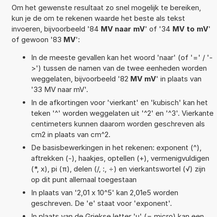
Om het gewenste resultaat zo snel mogelijk te bereiken,
kun je de om te rekenen waarde het beste als tekst
invoeren, bijvoorbeeld '84
MV naar mV
' of '34
MV to mV
'
of gewoon '83
MV
':
In de meeste gevallen kan het woord 'naar' (of '=' / '-
>') tussen de namen van de twee eenheden worden
weggelaten, bijvoorbeeld '82
MV mV
' in plaats van
'33 MV naar mV'.
In de afkortingen voor 'vierkant' en 'kubisch' kan het
teken '^' worden weggelaten uit '^2' en '^3'. Vierkante
centimeters kunnen daarom worden geschreven als
cm2 in plaats van cm^2.
De basisbewerkingen in het rekenen: exponent (^),
aftrekken (-), haakjes, optellen (+), vermenigvuldigen
(*, x), pi (π), delen (/, :, ÷) en vierkantswortel (√) zijn
op dit punt allemaal toegestaan
In plaats van '2,01 x 10^5' kan 2,01e5 worden
geschreven. De 'e' staat voor 'exponent'.
In plaats van de Griekse letter 'µ' (= micro) kan een