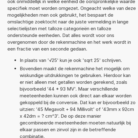
ook onmiddellijk in welke eenheid de oorspronkelijke waarde
specifiek moet worden omgezet. Ongeacht welke van deze
mogelijkheden men ook gebruikt, het bespaart de
omslachtige zoektocht naar de juiste vermelding in lange
selectielijsten met talloze categorieën en talloze
ondersteunde eenheden. Dat alles wordt voor ons
overgenomen door de rekenmachine en het werk wordt in
een fractie van een seconde gedaan.
In plaats van '√25' kun je ook 'sqrt 25' schrijven.
Bovendien maakt de rekenmachine het mogelijk om
wiskundige uitdrukkingen te gebruiken. Hierdoor kan
er niet alleen met getallen worden gerekend, zoals
bijvoorbeeld '44 * 93 MV'. Maar verschillende
meeteenheden kunnen ook direct aan elkaar worden
gekoppeld bij de conversie. Dat kan er bijvoorbeeld zo
uitzien: '45 Megavolt + 94 Millivolt' of '43mm x 92cm
x 42dm = ? cm^3'. De op deze manier
gecombineerde meeteenheden moeten natuurlijk bij
elkaar passen en zinvol zijn in de betreffende
combinatie.