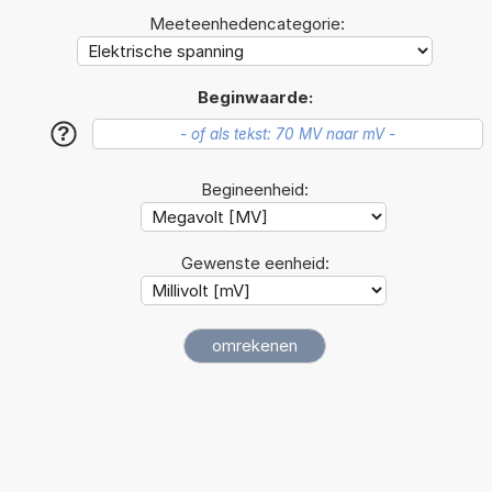
Meeteenhedencategorie:
Beginwaarde:
?
Begineenheid:
Gewenste eenheid: