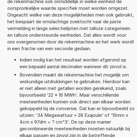
de rekenmachine ook onmiddellijk in welke eenheid de
oorspronkelijke waarde specifiek moet worden omgezet.
Ongeacht welke van deze mogelijkheden men ook gebruikt,
het bespaart de omslachtige zoektocht naar de juiste
vermelding in lange selectielijsten met talloze categorieën
en talloze ondersteunde eenheden. Dat alles wordt voor
ons overgenomen door de rekenmachine en het werk wordt
in een fractie van een seconde gedaan.
Indien nodig kan het resultaat worden afgerond op
een bepaald aantal decimalen wanneer dit zinvol is.
Bovendien maakt de rekenmachine het mogelijk om
wiskundige uitdrukkingen te gebruiken. Hierdoor kan
er niet alleen met getallen worden gerekend, zoals
bijvoorbeeld '22 * 16 MWh'. Maar verschillende
meeteenheden kunnen ook direct aan elkaar worden
gekoppeld bij de conversie. Dat kan er bijvoorbeeld zo
uitzien: '34 Megawattuur + 28 Exajoule' of '10mm x
4cm x 97dm = ? cm^3'. De op deze manier
gecombineerde meeteenheden moeten natuurlijk bij
elkaar passen en zinvol zijn in de betreffende