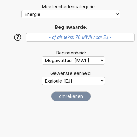
Meeteenhedencategorie:
Beginwaarde:
?
Begineenheid:
Gewenste eenheid: