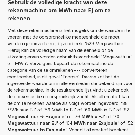
Gebruik de volledige kracht van deze
rekenmachine om MWh naar EJ om te
rekenen
Met deze rekenmachine is het mogelijk om de waarde in te
voeren met de oorspronkelijke meeteenheid die moet
worden geconverteerd; bijvoorbeeld '529 Megawattuur'.
Hierbij kan de volledige naam van de eenheid of de
afkorting ervan worden gebruiktbijvoorbeeld 'Megawattuur'
of 'MWh'. Vervolgens bepaalt de rekenmachine de
categorie van de te omrekenen --- converteren
meeteenheid, in dit geval 'Energie'. Daarna zet het de
ingevoerde waarde om in alle eenheden die bekend zijn voor
de rekenmachine. In de resulterende lijst vindt u zeker ook
de conversie die u oorspronkelijk zocht. Als alternatief kan
de om te rekenen waarde als volgt worden ingevoerd: '88
MWh naar EJ' of '59 MWh to EJ' of '60 MWh in EJ' of '82
Megawattuur -> Exajoule
' of '76
MWh = EJ
' of '70
Megawattuur naar EJ
' of '64
MWh naar Exajoule
' of '52
Megawattuur to Exajoule
'. Voor dit alternatief berekent