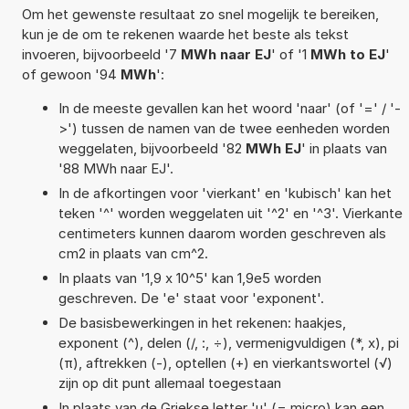
Om het gewenste resultaat zo snel mogelijk te bereiken,
kun je de om te rekenen waarde het beste als tekst
invoeren, bijvoorbeeld '7
MWh naar EJ
' of '1
MWh to EJ
'
of gewoon '94
MWh
':
In de meeste gevallen kan het woord 'naar' (of '=' / '-
>') tussen de namen van de twee eenheden worden
weggelaten, bijvoorbeeld '82
MWh EJ
' in plaats van
'88 MWh naar EJ'.
In de afkortingen voor 'vierkant' en 'kubisch' kan het
teken '^' worden weggelaten uit '^2' en '^3'. Vierkante
centimeters kunnen daarom worden geschreven als
cm2 in plaats van cm^2.
In plaats van '1,9 x 10^5' kan 1,9e5 worden
geschreven. De 'e' staat voor 'exponent'.
De basisbewerkingen in het rekenen: haakjes,
exponent (^), delen (/, :, ÷), vermenigvuldigen (*, x), pi
(π), aftrekken (-), optellen (+) en vierkantswortel (√)
zijn op dit punt allemaal toegestaan
In plaats van de Griekse letter 'µ' (= micro) kan een