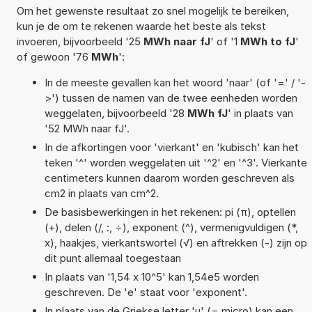
Om het gewenste resultaat zo snel mogelijk te bereiken,
kun je de om te rekenen waarde het beste als tekst
invoeren, bijvoorbeeld '25
MWh naar fJ
' of '1
MWh to fJ
'
of gewoon '76
MWh
':
In de meeste gevallen kan het woord 'naar' (of '=' / '-
>') tussen de namen van de twee eenheden worden
weggelaten, bijvoorbeeld '28
MWh fJ
' in plaats van
'52 MWh naar fJ'.
In de afkortingen voor 'vierkant' en 'kubisch' kan het
teken '^' worden weggelaten uit '^2' en '^3'. Vierkante
centimeters kunnen daarom worden geschreven als
cm2 in plaats van cm^2.
De basisbewerkingen in het rekenen: pi (π), optellen
(+), delen (/, :, ÷), exponent (^), vermenigvuldigen (*,
x), haakjes, vierkantswortel (√) en aftrekken (-) zijn op
dit punt allemaal toegestaan
In plaats van '1,54 x 10^5' kan 1,54e5 worden
geschreven. De 'e' staat voor 'exponent'.
In plaats van de Griekse letter 'µ' (= micro) kan een