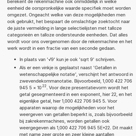
berekent de rekenmachine ook onmiddellijk in welke
eenheid de oorspronkelijke waarde specifiek moet worden
omgezet. Ongeacht welke van deze mogelijkheden men
ook gebruikt, het bespaart de omslachtige zoektocht naar
de juiste vermelding in lange selectielijsten met talloze
categorieën en talloze ondersteunde eenheden. Dat alles
wordt voor ons overgenomen door de rekenmachine en het
werk wordt in een fractie van een seconde gedaan.
In plaats van '√9' kun je ook 'sqrt 9' schrijven.
Als er een vinkje is geplaatst naast 'Getallen in
wetenschappelijke notatie', verschijnt het antwoord in
zwevendekommanotatie. Bijvoorbeeld, 1,000 422 706
22
945 5
×
10
. Voor deze presentatievorm wordt het
getal gesegmenteerd in een exponent, hier 22, en het
eigenlijke getal, hier 1,000 422 706 945 5. Voor
apparaten waarop de mogelijkheden voor het
weergeven van getallen beperkt is, zoals bijvoorbeeld
bij zakrekenmachines, worden getallen ook
weergegeven als 1,000 422 706 945 5E+22. Dit maakt
met name zeer grote en zeer kleine aantallen