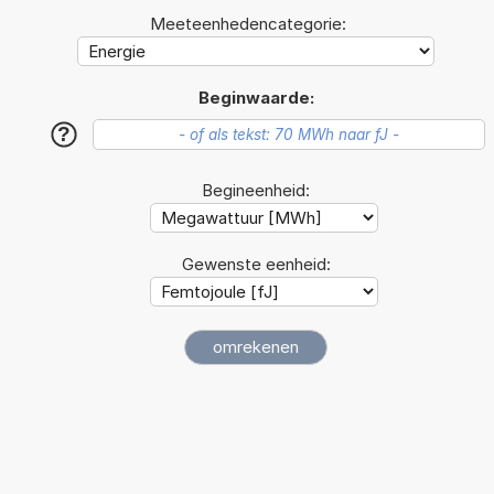
Meeteenhedencategorie:
Beginwaarde:
?
Begineenheid:
Gewenste eenheid: