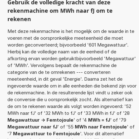
Gebruik de volledige kracht van deze
rekenmachine om MWh naar fJ om te
rekenen
Met deze rekenmachine is het mogelijk om de waarde in te
voeren met de oorspronkelijke meeteenheid die moet
worden geconverteerd; bijvoorbeeld '601 Megawattuur'.
Hierbij kan de volledige naam van de eenheid of de
afkorting ervan worden gebruiktbijvoorbeeld 'Megawattuur'
of 'MWh'. Vervolgens bepaalt de rekenmachine de
categorie van de te omrekenen --- converteren
meeteenheid, in dit geval 'Energie'. Daarna zet het de
ingevoerde waarde om in alle eenheden die bekend zijn voor
de rekenmachine. In de resulterende lijst vindt u zeker ook
de conversie die u oorspronkelijk zocht. Als alternatief kan
de om te rekenen waarde als volgt worden ingevoerd: '52
MWh naar fJ' of '32 MWh to fJ' of '33 MWh in fJ' of '28
Megawattuur -> Femtojoule
' of '4
MWh = fJ
' of '79
Megawattuur naar fJ
' of '55
MWh naar Femtojoule
' of
'7
Megawattuur to Femtojoule
'. Voor dit alternatief