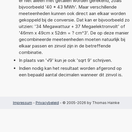
er niet alleen met getallen worden gerekend, zoals
bijvoorbeeld '40 * 43 MWh'. Maar verschillende
meeteenheden kunnen ook direct aan elkaar worden
gekoppeld bij de conversie. Dat kan er bijvoorbeeld zo
uitzien: '34 Megawattuur + 37 Megaelektronvolt' of
'46mm x 49cm x 52dm = ? cm^3'. De op deze manier
gecombineerde meeteenheden moeten natuurlijk bij
elkaar passen en zinvol zijn in de betreffende
combinatie.
In plaats van '√9' kun je ook 'sqrt 9' schrijven.
Indien nodig kan het resultaat worden afgerond op
een bepaald aantal decimalen wanneer dit zinvol is.
Impressum
-
Privacybeleid
- © 2005-2026 by Thomas Hainke