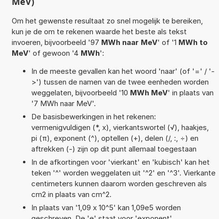
MeV)
Om het gewenste resultaat zo snel mogelijk te bereiken,
kun je de om te rekenen waarde het beste als tekst
invoeren, bijvoorbeeld '97
MWh naar MeV
' of '1
MWh to
MeV
' of gewoon '4
MWh
':
In de meeste gevallen kan het woord 'naar' (of '=' / '-
>') tussen de namen van de twee eenheden worden
weggelaten, bijvoorbeeld '10
MWh MeV
' in plaats van
'7 MWh naar MeV'.
De basisbewerkingen in het rekenen:
vermenigvuldigen (*, x), vierkantswortel (√), haakjes,
pi (π), exponent (^), optellen (+), delen (/, :, ÷) en
aftrekken (-) zijn op dit punt allemaal toegestaan
In de afkortingen voor 'vierkant' en 'kubisch' kan het
teken '^' worden weggelaten uit '^2' en '^3'. Vierkante
centimeters kunnen daarom worden geschreven als
cm2 in plaats van cm^2.
In plaats van '1,09 x 10^5' kan 1,09e5 worden
geschreven. De 'e' staat voor 'exponent'.