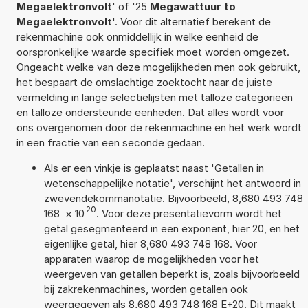
Megaelektronvolt
' of '25
Megawattuur to
Megaelektronvolt
'. Voor dit alternatief berekent de
rekenmachine ook onmiddellijk in welke eenheid de
oorspronkelijke waarde specifiek moet worden omgezet.
Ongeacht welke van deze mogelijkheden men ook gebruikt,
het bespaart de omslachtige zoektocht naar de juiste
vermelding in lange selectielijsten met talloze categorieën
en talloze ondersteunde eenheden. Dat alles wordt voor
ons overgenomen door de rekenmachine en het werk wordt
in een fractie van een seconde gedaan.
Als er een vinkje is geplaatst naast 'Getallen in
wetenschappelijke notatie', verschijnt het antwoord in
zwevendekommanotatie. Bijvoorbeeld, 8,680 493 748
20
168
×
10
. Voor deze presentatievorm wordt het
getal gesegmenteerd in een exponent, hier 20, en het
eigenlijke getal, hier 8,680 493 748 168. Voor
apparaten waarop de mogelijkheden voor het
weergeven van getallen beperkt is, zoals bijvoorbeeld
bij zakrekenmachines, worden getallen ook
weergegeven als 8,680 493 748 168 E+20. Dit maakt