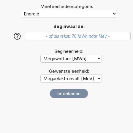
Meeteenhedencategorie:
Beginwaarde:
?
Begineenheid:
Gewenste eenheid: