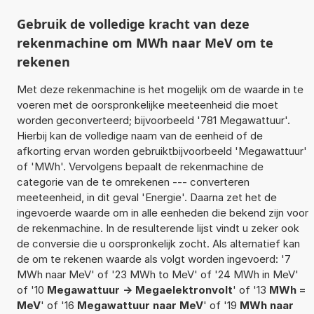
Gebruik de volledige kracht van deze
rekenmachine om MWh naar MeV om te
rekenen
Met deze rekenmachine is het mogelijk om de waarde in te
voeren met de oorspronkelijke meeteenheid die moet
worden geconverteerd; bijvoorbeeld '781 Megawattuur'.
Hierbij kan de volledige naam van de eenheid of de
afkorting ervan worden gebruiktbijvoorbeeld 'Megawattuur'
of 'MWh'. Vervolgens bepaalt de rekenmachine de
categorie van de te omrekenen --- converteren
meeteenheid, in dit geval 'Energie'. Daarna zet het de
ingevoerde waarde om in alle eenheden die bekend zijn voor
de rekenmachine. In de resulterende lijst vindt u zeker ook
de conversie die u oorspronkelijk zocht. Als alternatief kan
de om te rekenen waarde als volgt worden ingevoerd: '7
MWh naar MeV' of '23 MWh to MeV' of '24 MWh in MeV'
of '10
Megawattuur -> Megaelektronvolt
' of '13
MWh =
MeV
' of '16
Megawattuur naar MeV
' of '19
MWh naar