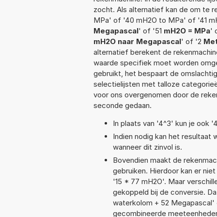
zocht. Als alternatief kan de om te
MPa' of '40 mH2O to MPa' of '41 m
Megapascal
' of '51
mH2O = MPa
' 
mH2O naar Megapascal
' of '2
Met
alternatief berekent de rekenmachine
waarde specifiek moet worden omge
gebruikt, het bespaart de omslachtig
selectielijsten met talloze categori
voor ons overgenomen door de reken
seconde gedaan.
In plaats van '4^3' kun je ook '
Indien nodig kan het resultaat
wanneer dit zinvol is.
Bovendien maakt de rekenmachi
gebruiken. Hierdoor kan er nie
'15 * 77 mH2O'. Maar verschil
gekoppeld bij de conversie. Dat
waterkolom + 52 Megapascal' 
gecombineerde meeteenheden moe