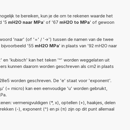
ogelijk te bereiken, kun je de om te rekenen waarde het
ld '5
mH2O naar MPa
' of '67
mH2O to MPa
' of gewoon
woord 'naar' (of '=' / '->') tussen de namen van de twee
bijvoorbeeld '55
mH2O MPa
' in plaats van '92 mH2O naar
t' en 'kubisch' kan het teken '^' worden weggelaten uit
eters kunnen daarom worden geschreven als cm2 in plaats
 1,28e5 worden geschreven. De 'e' staat voor 'exponent'.
 'µ' (= micro) kan een eenvoudige 'u' worden gebruikt,
µPa.
nen: vermenigvuldigen (*, x), optellen (+), haakjes, delen
ftrekken (-), exponent (^) en pi (π) zijn op dit punt allemaal