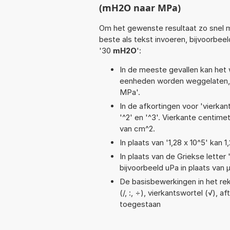
(mH2O naar MPa)
Om het gewenste resultaat zo snel m
beste als tekst invoeren, bijvoorbee
'30
mH2O
':
In de meeste gevallen kan het 
eenheden worden weggelaten, 
MPa'.
In de afkortingen voor 'vierkan
'^2' en '^3'. Vierkante centim
van cm^2.
In plaats van '1,28 x 10^5' kan
In plaats van de Griekse letter
bijvoorbeeld uPa in plaats van 
De basisbewerkingen in het reke
(/, :, ÷), vierkantswortel (√), a
toegestaan