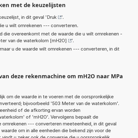
ken met de keuzelijsten
euzelijst, in dit geval '
Druk
'.
ie u wilt omrekenen --- converteren.
eid die overeenkomt met de waarde die u wilt omrekenen -
ter van de waterkolom [mH2O]
'.
rnaar u de waarde wilt omrekenen --- converteren, in dit
ht van deze rekenmachine om mH2O naar MPa
jk om de waarde in te voeren met de oorspronkelijke
erteerd; bijvoorbeeld '503 Meter van de waterkolom'.
 eenheid of de afkorting ervan worden
waterkolom' of 'mH2O'. Vervolgens bepaalt de
 omrekenen --- converteren meeteenheid, in dit geval
 waarde om in alle eenheden die bekend zijn voor de
t vindt u zeker ook de conversie die u oorspronkelijk