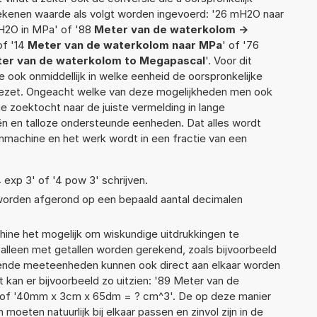
 rekenen waarde als volgt worden ingevoerd: '26 mH2O naar
H2O in MPa' of '88
Meter van de waterkolom ->
of '14
Meter van de waterkolom naar MPa
' of '76
er van de waterkolom to Megapascal
'. Voor dit
 ook onmiddellijk in welke eenheid de oorspronkelijke
zet. Ongeacht welke van deze mogelijkheden men ook
e zoektocht naar de juiste vermelding in lange
eën en talloze ondersteunde eenheden. Dat alles wordt
machine en het werk wordt in een fractie van een
4 exp 3' of '4 pow 3' schrijven.
 worden afgerond op een bepaald aantal decimalen
ne het mogelijk om wiskundige uitdrukkingen te
t alleen met getallen worden gerekend, zoals bijvoorbeeld
lende meeteenheden kunnen ook direct aan elkaar worden
 kan er bijvoorbeeld zo uitzien: '89 Meter van de
of '40mm x 3cm x 65dm = ? cm^3'. De op deze manier
ten natuurlijk bij elkaar passen en zinvol zijn in de