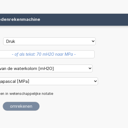
edenrekenmachine
len in wetenschappelijke notatie