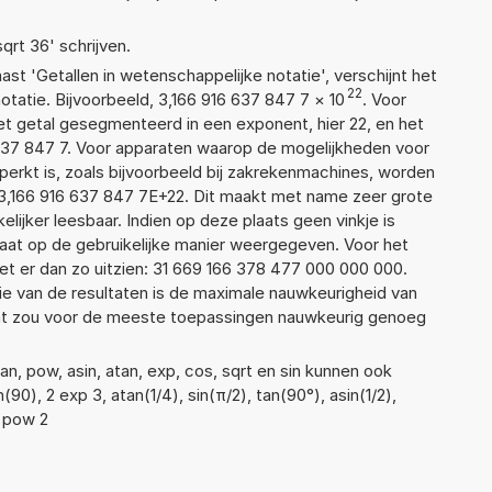
sqrt 36' schrijven.
aast 'Getallen in wetenschappelijke notatie', verschijnt het
22
atie. Bijvoorbeeld, 3,166 916 637 847 7
×
10
. Voor
t getal gesegmenteerd in een exponent, hier 22, en het
16 637 847 7. Voor apparaten waarop de mogelijkheden voor
erkt is, zoals bijvoorbeeld bij zakrekenmachines, worden
3,166 916 637 847 7E+22. Dit maakt met name zeer grote
elijker leesbaar. Indien op deze plaats geen vinkje is
taat op de gebruikelijke manier weergegeven. Voor het
t er dan zo uitzien: 31 669 166 378 477 000 000 000.
ie van de resultaten is de maximale nauwkeurigheid van
Dat zou voor de meeste toepassingen nauwkeurig genoeg
n, pow, asin, atan, exp, cos, sqrt en sin kunnen ook
90), 2 exp 3, atan(1/4), sin(π/2), tan(90°), asin(1/2),
3 pow 2