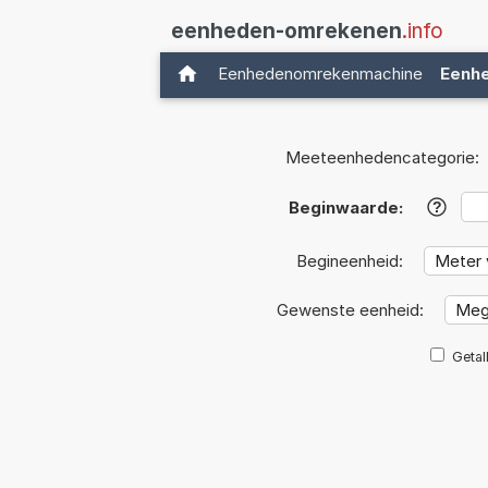
eenheden-omrekenen
.info
Eenhedenomrekenmachine
Eenh
Meeteenhedencategorie:
Beginwaarde:
?
Begineenheid:
Gewenste eenheid:
Getal