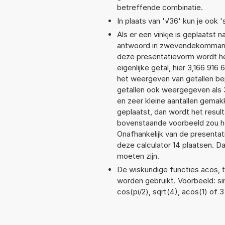
betreffende combinatie.
In plaats van '√36' kun je ook '
Als er een vinkje is geplaatst n
antwoord in zwevendekommanot
deze presentatievorm wordt he
eigenlijke getal, hier 3,166 9
het weergeven van getallen bep
getallen ook weergegeven als 
en zeer kleine aantallen gemakk
geplaatst, dan wordt het resul
bovenstaande voorbeeld zou he
Onafhankelijk van de presentat
deze calculator 14 plaatsen. 
moeten zijn.
De wiskundige functies acos, ta
worden gebruikt. Voorbeeld: sin(
cos(pi/2), sqrt(4), acos(1) of 