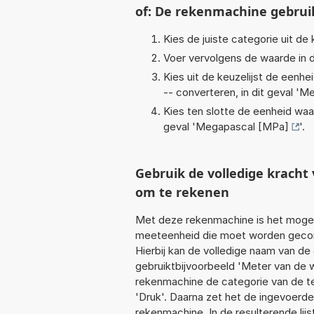
of: De rekenmachine gebrui
Kies de juiste categorie uit de k
Voer vervolgens de waarde in d
Kies uit de keuzelijst de eenh
-- converteren, in dit geval '
Me
Kies ten slotte de eenheid waa
geval '
Megapascal [MPa]
'.
Gebruik de volledige krac
om te rekenen
Met deze rekenmachine is het mogeli
meeteenheid die moet worden geconv
Hierbij kan de volledige naam van de
gebruiktbijvoorbeeld 'Meter van de 
rekenmachine de categorie van de te
'Druk'. Daarna zet het de ingevoerde
rekenmachine. In de resulterende lijs