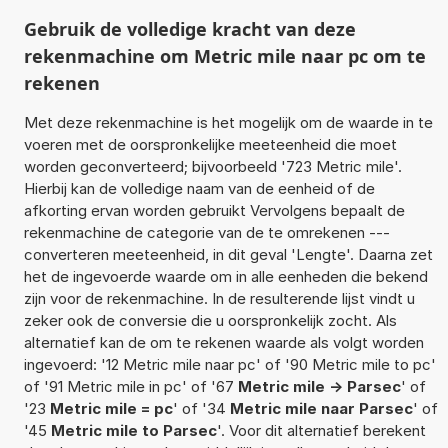
Gebruik de volledige kracht van deze
rekenmachine om Metric mile naar pc om te
rekenen
Met deze rekenmachine is het mogelijk om de waarde in te
voeren met de oorspronkelijke meeteenheid die moet
worden geconverteerd; bijvoorbeeld '723 Metric mile'.
Hierbij kan de volledige naam van de eenheid of de
afkorting ervan worden gebruikt Vervolgens bepaalt de
rekenmachine de categorie van de te omrekenen ---
converteren meeteenheid, in dit geval 'Lengte'. Daarna zet
het de ingevoerde waarde om in alle eenheden die bekend
zijn voor de rekenmachine. In de resulterende lijst vindt u
zeker ook de conversie die u oorspronkelijk zocht. Als
alternatief kan de om te rekenen waarde als volgt worden
ingevoerd: '12 Metric mile naar pc' of '90 Metric mile to pc'
of '91 Metric mile in pc' of '67
Metric mile -> Parsec
' of
'23
Metric mile = pc
' of '34
Metric mile naar Parsec
' of
'45
Metric mile to Parsec
'. Voor dit alternatief berekent