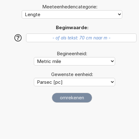
Meeteenhedencategorie:
Beginwaarde:
?
Begineenheid:
Gewenste eenheid: