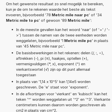
Om het gewenste resultaat zo snel mogelijk te bereiken,
kun je de om te rekenen waarde het beste als tekst
invoeren, bijvoorbeeld '78
Metric mile naar pc
' of '34
Metric mile to pc
' of gewoon '89
Metric mile
':
In de meeste gevallen kan het woord 'naar' (of '=' / '-
>') tussen de namen van de twee eenheden worden
weggelaten, bijvoorbeeld '1
Metric mile pc
' in plaats
van '45 Metric mile naar pc'.
De basisbewerkingen in het rekenen: delen (/, :, ÷),
aftrekken (-), pi (π), haakjes, optellen (+),
vermenigvuldigen (*, x), exponent (^) en
vierkantswortel (√) zijn op dit punt allemaal
toegestaan
In plaats van '1,14 x 10^5' kan 1,14e5 worden
geschreven. De 'e' staat voor 'exponent'.
In de afkortingen voor 'vierkant' en 'kubisch' kan het
teken '^' worden weggelaten uit '^2' en '^3'. Vierkante
centimeters kunnen daarom worden geschreven als
cm2 in plaats van cm^2.