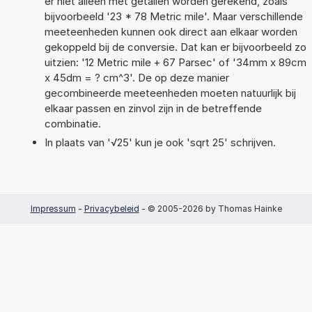
er niet alleen met getallen worden gerekend, zoals
bijvoorbeeld '23 * 78 Metric mile'. Maar verschillende
meeteenheden kunnen ook direct aan elkaar worden
gekoppeld bij de conversie. Dat kan er bijvoorbeeld zo
uitzien: '12 Metric mile + 67 Parsec' of '34mm x 89cm
x 45dm = ? cm^3'. De op deze manier
gecombineerde meeteenheden moeten natuurlijk bij
elkaar passen en zinvol zijn in de betreffende
combinatie.
In plaats van '√25' kun je ook 'sqrt 25' schrijven.
Impressum
-
Privacybeleid
- © 2005-2026 by Thomas Hainke