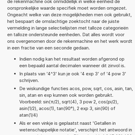
de rekenmachine ook onmiddellijk in welke eenheid de
oorspronkelijke waarde specifiek moet worden omgezet.
Ongeacht welke van deze mogelijkheden men ook gebruikt,
het bespaart de omslachtige zoektocht naar de juiste
vermelding in lange selectielijsten met talloze categorieën
en talloze ondersteunde eenheden. Dat alles wordt voor
ons overgenomen door de rekenmachine en het werk wordt
in een fractie van een seconde gedaan.
Indien nodig kan het resultaat worden afgerond op
een bepaald aantal decimalen wanneer dit zinvol is.
In plaats van '4^3' kun je ook '4 exp 3' of '4 pow 3'
schrijven.
De wiskundige functies acos, pow, sqrt, cos, asin, tan,
sin, atan en exp kunnen ook worden gebruikt.
Voorbeeld: sin(π/2), sqrt(4), 3 pow 2, cos(pi/2),
asin(1/2), acos(1), tan(90°), 2 exp 3, sin(90) of
atan(1/4)
Als er een vinkje is geplaatst naast 'Getallen in
wetenschappelijke notatie', verschijnt het antwoord in