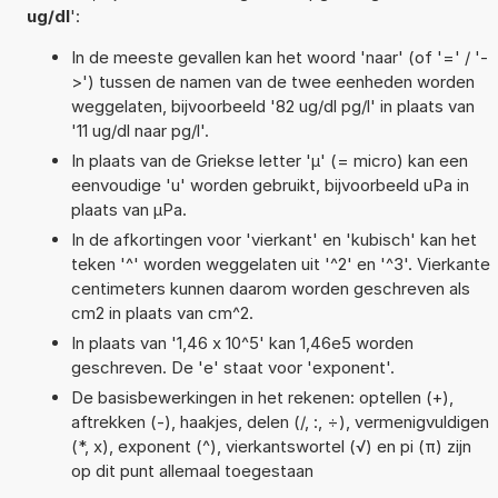
ug/dl
':
In de meeste gevallen kan het woord 'naar' (of '=' / '-
>') tussen de namen van de twee eenheden worden
weggelaten, bijvoorbeeld '82 ug/dl pg/l' in plaats van
'11 ug/dl naar pg/l'.
In plaats van de Griekse letter 'µ' (= micro) kan een
eenvoudige 'u' worden gebruikt, bijvoorbeeld uPa in
plaats van µPa.
In de afkortingen voor 'vierkant' en 'kubisch' kan het
teken '^' worden weggelaten uit '^2' en '^3'. Vierkante
centimeters kunnen daarom worden geschreven als
cm2 in plaats van cm^2.
In plaats van '1,46 x 10^5' kan 1,46e5 worden
geschreven. De 'e' staat voor 'exponent'.
De basisbewerkingen in het rekenen: optellen (+),
aftrekken (-), haakjes, delen (/, :, ÷), vermenigvuldigen
(*, x), exponent (^), vierkantswortel (√) en pi (π) zijn
op dit punt allemaal toegestaan