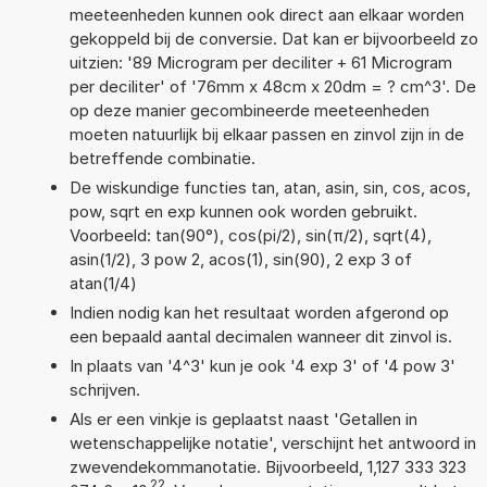
meeteenheden kunnen ook direct aan elkaar worden
gekoppeld bij de conversie. Dat kan er bijvoorbeeld zo
uitzien: '89 Microgram per deciliter + 61 Microgram
per deciliter' of '76mm x 48cm x 20dm = ? cm^3'. De
op deze manier gecombineerde meeteenheden
moeten natuurlijk bij elkaar passen en zinvol zijn in de
betreffende combinatie.
De wiskundige functies tan, atan, asin, sin, cos, acos,
pow, sqrt en exp kunnen ook worden gebruikt.
Voorbeeld: tan(90°), cos(pi/2), sin(π/2), sqrt(4),
asin(1/2), 3 pow 2, acos(1), sin(90), 2 exp 3 of
atan(1/4)
Indien nodig kan het resultaat worden afgerond op
een bepaald aantal decimalen wanneer dit zinvol is.
In plaats van '4^3' kun je ook '4 exp 3' of '4 pow 3'
schrijven.
Als er een vinkje is geplaatst naast 'Getallen in
wetenschappelijke notatie', verschijnt het antwoord in
zwevendekommanotatie. Bijvoorbeeld, 1,127 333 323
22