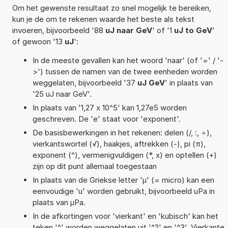
Om het gewenste resultaat zo snel mogelijk te bereiken,
kun je de om te rekenen waarde het beste als tekst
invoeren, bijvoorbeeld '88
uJ naar GeV
' of '1
uJ to GeV
'
of gewoon '13
uJ
':
In de meeste gevallen kan het woord 'naar' (of '=' / '-
>') tussen de namen van de twee eenheden worden
weggelaten, bijvoorbeeld '37
uJ GeV
' in plaats van
'25 uJ naar GeV'.
In plaats van '1,27 x 10^5' kan 1,27e5 worden
geschreven. De 'e' staat voor 'exponent'.
De basisbewerkingen in het rekenen: delen (/, :, ÷),
vierkantswortel (√), haakjes, aftrekken (-), pi (π),
exponent (^), vermenigvuldigen (*, x) en optellen (+)
zijn op dit punt allemaal toegestaan
In plaats van de Griekse letter 'µ' (= micro) kan een
eenvoudige 'u' worden gebruikt, bijvoorbeeld uPa in
plaats van µPa.
In de afkortingen voor 'vierkant' en 'kubisch' kan het
teken '^' worden weggelaten uit '^2' en '^3'. Vierkante