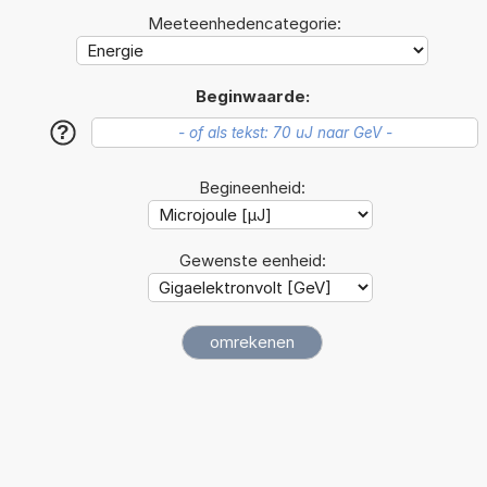
Meeteenhedencategorie:
Beginwaarde:
?
Begineenheid:
Gewenste eenheid: