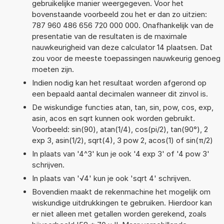
gebruikelijke manier weergegeven. Voor het
bovenstaande voorbeeld zou het er dan zo uitzien:
787 960 486 656 720 000 000. Onafhankelijk van de
presentatie van de resultaten is de maximale
nauwkeurigheid van deze calculator 14 plaatsen. Dat
zou voor de meeste toepassingen nauwkeurig genoeg
moeten zijn.
Indien nodig kan het resultaat worden afgerond op
een bepaald aantal decimalen wanneer dit zinvol is.
De wiskundige functies atan, tan, sin, pow, cos, exp,
asin, acos en sqrt kunnen ook worden gebruikt.
Voorbeeld: sin(90), atan(1/4), cos(pi/2), tan(90°), 2
exp 3, asin(1/2), sqrt(4), 3 pow 2, acos(1) of sin(π/2)
In plaats van '4^3' kun je ook '4 exp 3' of '4 pow 3'
schrijven.
In plaats van '√4' kun je ook 'sqrt 4' schrijven.
Bovendien maakt de rekenmachine het mogelijk om
wiskundige uitdrukkingen te gebruiken. Hierdoor kan
er niet alleen met getallen worden gerekend, zoals