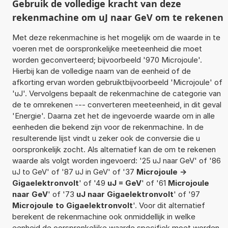
Gebruik de volledige kracht van deze
rekenmachine om uJ naar GeV om te rekenen
Met deze rekenmachine is het mogelijk om de waarde in te
voeren met de oorspronkelijke meeteenheid die moet
worden geconverteerd; bijvoorbeeld '970 Microjoule'.
Hierbij kan de volledige naam van de eenheid of de
afkorting ervan worden gebruiktbijvoorbeeld 'Microjoule' of
'uJ'. Vervolgens bepaalt de rekenmachine de categorie van
de te omrekenen --- converteren meeteenheid, in dit geval
'Energie'. Daarna zet het de ingevoerde waarde om in alle
eenheden die bekend zijn voor de rekenmachine. In de
resulterende lijst vindt u zeker ook de conversie die u
oorspronkelijk zocht. Als alternatief kan de om te rekenen
waarde als volgt worden ingevoerd: '25 uJ naar GeV' of '86
uJ to GeV' of '87 uJ in GeV' of '37
Microjoule ->
Gigaelektronvolt
' of '49
uJ = GeV
' of '61
Microjoule
naar GeV
' of '73
uJ naar Gigaelektronvolt
' of '97
Microjoule to Gigaelektronvolt
'. Voor dit alternatief
berekent de rekenmachine ook onmiddellijk in welke
eenheid de oorspronkelijke waarde specifiek moet worden