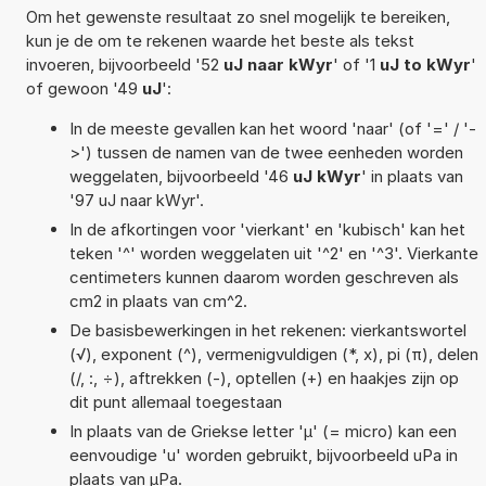
Om het gewenste resultaat zo snel mogelijk te bereiken,
kun je de om te rekenen waarde het beste als tekst
invoeren, bijvoorbeeld '52
uJ naar kWyr
' of '1
uJ to kWyr
'
of gewoon '49
uJ
':
In de meeste gevallen kan het woord 'naar' (of '=' / '-
>') tussen de namen van de twee eenheden worden
weggelaten, bijvoorbeeld '46
uJ kWyr
' in plaats van
'97 uJ naar kWyr'.
In de afkortingen voor 'vierkant' en 'kubisch' kan het
teken '^' worden weggelaten uit '^2' en '^3'. Vierkante
centimeters kunnen daarom worden geschreven als
cm2 in plaats van cm^2.
De basisbewerkingen in het rekenen: vierkantswortel
(√), exponent (^), vermenigvuldigen (*, x), pi (π), delen
(/, :, ÷), aftrekken (-), optellen (+) en haakjes zijn op
dit punt allemaal toegestaan
In plaats van de Griekse letter 'µ' (= micro) kan een
eenvoudige 'u' worden gebruikt, bijvoorbeeld uPa in
plaats van µPa.