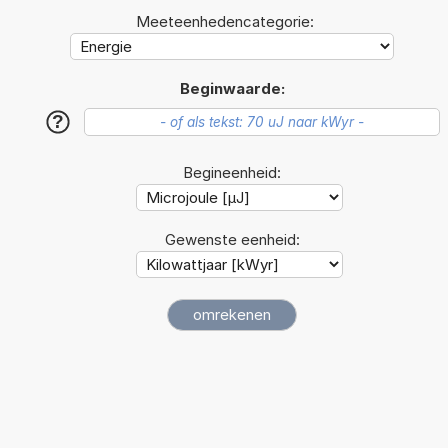
Meeteenhedencategorie:
Beginwaarde:
?
Begineenheid:
Gewenste eenheid: