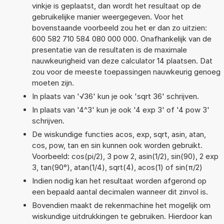
vinkje is geplaatst, dan wordt het resultaat op de
gebruikelijke manier weergegeven. Voor het
bovenstaande voorbeeld zou het er dan zo uitzien:
600 582 710 584 080 000 000. Onafhankelijk van de
presentatie van de resultaten is de maximale
nauwkeurigheid van deze calculator 14 plaatsen. Dat
zou voor de meeste toepassingen nauwkeurig genoeg
moeten zijn.
In plaats van '√36' kun je ook 'sqrt 36' schrijven.
In plaats van '4^3' kun je ook '4 exp 3' of '4 pow 3'
schrijven.
De wiskundige functies acos, exp, sqrt, asin, atan,
cos, pow, tan en sin kunnen ook worden gebruikt.
Voorbeeld: cos(pi/2), 3 pow 2, asin(1/2), sin(90), 2 exp
3, tan(90°), atan(1/4), sqrt(4), acos(1) of sin(π/2)
Indien nodig kan het resultaat worden afgerond op
een bepaald aantal decimalen wanneer dit zinvol is.
Bovendien maakt de rekenmachine het mogelijk om
wiskundige uitdrukkingen te gebruiken. Hierdoor kan