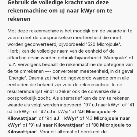
Gebruik de volledige kracht van deze
rekenmachine om uJ naar kWyr om te
rekenen
Met deze rekenmachine is het mogelijk om de waarde in te
voeren met de oorspronkelijke meeteenheid die moet
worden geconverteerd; bijvoorbeeld '520 Microjoule'.
Hierbij kan de volledige naam van de eenheid of de
afkorting ervan worden gebruiktbijvoorbeeld 'Microjoule' of
'uJ'. Vervolgens bepaalt de rekenmachine de categorie van
de te omrekenen --- converteren meeteenheid, in dit geval
'Energie'. Daarna zet het de ingevoerde waarde om in alle
eenheden die bekend zijn voor de rekenmachine. In de
resulterende lijst vindt u zeker ook de conversie die u
oorspronkelijk zocht. Als alternatief kan de om te rekenen
waarde als volgt worden ingevoerd: '97 uJ naar kWyr' of '41
uJ to kWyr' of '42 uJ in kWyr' of '46
Microjoule ->
Kilowattjaar
' of '94
uJ = kWyr
' of '43
Microjoule naar
kWyr
' of '91
uJ naar Kilowattjaar
' of '88
Microjoule to
Kilowattjaar
'. Voor dit alternatief berekent de