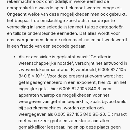
rekenmachine ook onmiddellijk in welke eenheid de
oorspronkelijke waarde specifiek moet worden omgezet.
Ongeacht welke van deze mogelijkheden men ook gebruikt,
het bespaart de omslachtige zoektocht naar de juiste
vermelding in lange selectielijsten met talloze categorieën
en talloze ondersteunde eenheden. Dat alles wordt voor
ons overgenomen door de rekenmachine en het werk wordt
in een fractie van een seconde gedaan.
Als er een vinkje is geplaatst naast 'Getallen in
wetenschappelijke notatie', verschijnt het antwoord in
zwevendekommanotatie. Bijvoorbeeld, 6,005 827 105
20
840 8
×
10
. Voor deze presentatievorm wordt het
getal gesegmenteerd in een exponent, hier 20, en het
eigenlijke getal, hier 6,005 827 105 840 8. Voor
apparaten waarop de mogelijkheden voor het
weergeven van getallen beperkt is, zoals bijvoorbeeld
bij zakrekenmachines, worden getallen ook
weergegeven als 6,005 827 105 840 8E+20. Dit maakt
met name zeer grote en zeer kleine aantallen
gemakkelijker leesbaar. Indien op deze plaats geen