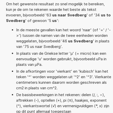
Om het gewenste resultaat zo snel mogelijk te bereiken,
kun je de om te rekenen waarde het beste als tekst
invoeren, bijvoorbeeld '63
us naar Svedberg
' of '34
us to
Svedberg
' of gewoon '5
us
':
In de meeste gevallen kan het woord 'naar' (of '=' / '-
>') tussen de namen van de twee eenheden worden
weggelaten, bijvoorbeeld '46
us Svedberg
' in plaats
van '75 us naar Svedberg'.
In plaats van de Griekse letter 'µ' (= micro) kan een
eenvoudige 'u' worden gebruikt, bijvoorbeeld uPa in
plaats van µPa.
In de afkortingen voor 'vierkant' en 'kubisch' kan het
teken '^' worden weggelaten uit '^2' en '^3'. Vierkante
centimeters kunnen daarom worden geschreven als
cm2 in plaats van cm^2.
De basisbewerkingen in het rekenen: delen (/, :, ÷),
aftrekken (-), optellen (+), pi (π), haakjes, exponent
(^), vierkantswortel (√) en vermenigvuldigen (*, x) zijn
op dit punt allemaal toegestaan