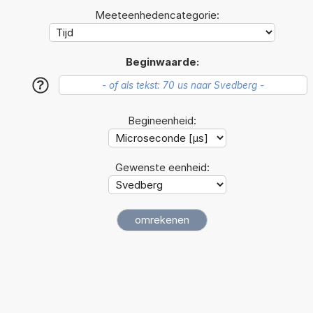
Meeteenhedencategorie:
Beginwaarde:
?
Begineenheid:
Gewenste eenheid: