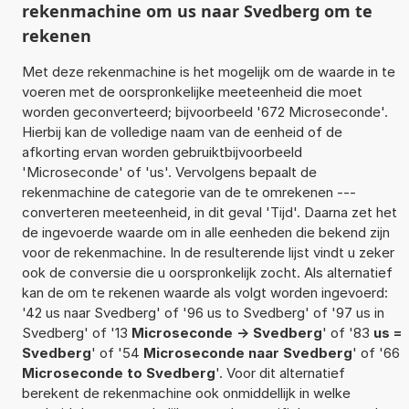
rekenmachine om us naar Svedberg om te
rekenen
Met deze rekenmachine is het mogelijk om de waarde in te
voeren met de oorspronkelijke meeteenheid die moet
worden geconverteerd; bijvoorbeeld '672 Microseconde'.
Hierbij kan de volledige naam van de eenheid of de
afkorting ervan worden gebruiktbijvoorbeeld
'Microseconde' of 'us'. Vervolgens bepaalt de
rekenmachine de categorie van de te omrekenen ---
converteren meeteenheid, in dit geval 'Tijd'. Daarna zet het
de ingevoerde waarde om in alle eenheden die bekend zijn
voor de rekenmachine. In de resulterende lijst vindt u zeker
ook de conversie die u oorspronkelijk zocht. Als alternatief
kan de om te rekenen waarde als volgt worden ingevoerd:
'42 us naar Svedberg' of '96 us to Svedberg' of '97 us in
Svedberg' of '13
Microseconde -> Svedberg
' of '83
us =
Svedberg
' of '54
Microseconde naar Svedberg
' of '66
Microseconde to Svedberg
'. Voor dit alternatief
berekent de rekenmachine ook onmiddellijk in welke