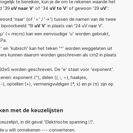
ogelijk te bereiken, kun je de om te rekenen waarde het
ld '39
uV naar V
' of '34
uV to V
' of gewoon '29
uV
':
woord 'naar' (of '=' / '->') tussen de namen van de twee
bijvoorbeeld '19
uV V
' in plaats van '24 uV naar V'.
 'µ' (= micro) kan een eenvoudige 'u' worden gebruikt,
µPa.
t' en 'kubisch' kan het teken '^' worden weggelaten uit
eters kunnen daarom worden geschreven als cm2 in plaats
 1,92e5 worden geschreven. De 'e' staat voor 'exponent'.
nen: exponent (^), delen (/, :, ÷), haakjes,
-), optellen (+), vermenigvuldigen (*, x) en pi (π) zijn op
ken met de keuzelijsten
euzelijst, in dit geval '
Elektrische spanning
'.
ie u wilt omrekenen --- converteren.