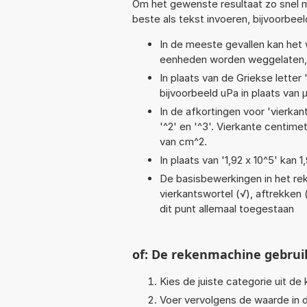
Om het gewenste resultaat zo snel m
beste als tekst invoeren, bijvoorbee
In de meeste gevallen kan het 
eenheden worden weggelaten, 
In plaats van de Griekse letter
bijvoorbeeld uPa in plaats van 
In de afkortingen voor 'vierkan
'^2' en '^3'. Vierkante centim
van cm^2.
In plaats van '1,92 x 10^5' kan
De basisbewerkingen in het reke
vierkantswortel (√), aftrekken (
dit punt allemaal toegestaan
of: De rekenmachine gebrui
Kies de juiste categorie uit de k
Voer vervolgens de waarde in d