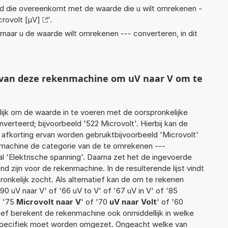
eid die overeenkomt met de waarde die u wilt omrekenen -
crovolt [µV]
'.
rnaar u de waarde wilt omrekenen --- converteren, in dit
t van deze rekenmachine om uV naar V om te
jk om de waarde in te voeren met de oorspronkelijke
rteerd; bijvoorbeeld '522 Microvolt'. Hierbij kan de
 afkorting ervan worden gebruiktbijvoorbeeld 'Microvolt'
nmachine de categorie van de te omrekenen ---
l 'Elektrische spanning'. Daarna zet het de ingevoerde
d zijn voor de rekenmachine. In de resulterende lijst vindt
ronkelijk zocht. Als alternatief kan de om te rekenen
0 uV naar V' of '66 uV to V' of '67 uV in V' of '85
f '75
Microvolt naar V
' of '70
uV naar Volt
' of '60
atief berekent de rekenmachine ook onmiddellijk in welke
 specifiek moet worden omgezet. Ongeacht welke van