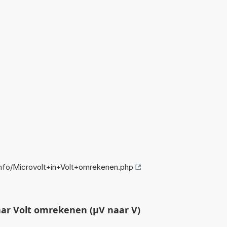
nfo/Microvolt+in+Volt+omrekenen.php
ar Volt omrekenen (µV naar V)