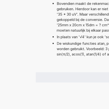
Bovendien maakt de rekenmachi
gebruiken. Hierdoor kan er nie
'35 * 30 uV'. Maar verschille
gekoppeld bij de conversie. Dat
'25mm x 20cm x 15dm = ? cm^
moeten natuurlijk bij elkaar pa
In plaats van '√4' kun je ook 'sq
De wiskundige functies atan, po
worden gebruikt. Voorbeeld: 3 p
sin(π/2), acos(1), atan(1/4) of a