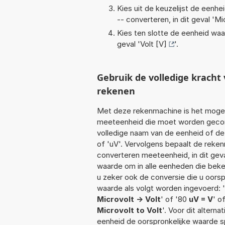
Kies uit de keuzelijst de eenh
-- converteren, in dit geval '
Mi
Kies ten slotte de eenheid waa
geval '
Volt [V]
'.
Gebruik de volledige krach
rekenen
Met deze rekenmachine is het mogeli
meeteenheid die moet worden geconve
volledige naam van de eenheid of de
of 'uV'. Vervolgens bepaalt de reke
converteren meeteenheid, in dit geva
waarde om in alle eenheden die beken
u zeker ook de conversie die u oorsp
waarde als volgt worden ingevoerd: '9
Microvolt -> Volt
' of '80
uV = V
' o
Microvolt to Volt
'. Voor dit altern
eenheid de oorspronkelijke waarde