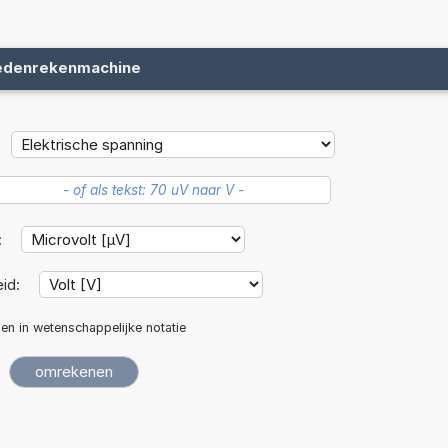
edenrekenmachine
:
id:
len in wetenschappelijke notatie