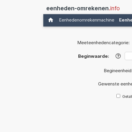
eenheden-omrekenen
.info
Eenhedenomrekenmachine
Eenh
Meeteenhedencategorie:
Beginwaarde:
?
Begineenheid
Gewenste eenhe
Getal