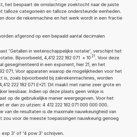
, het bespaart de omslachtige zoektocht naar de juiste
met talloze categorieën en talloze ondersteunde eenheden.
n door de rekenmachine en het werk wordt in een fractie
 worden afgerond op een bepaald aantal decimalen
aast 'Getallen in wetenschappelijke notatie', verschijnt het
21
tie. Bijvoorbeeld, 4,412 222 182 071
×
10
. Voor deze
l gesegmenteerd in een exponent, hier 21, en het
2 182 071. Voor apparaten waarop de mogelijkheden voor het
 is, zoals bijvoorbeeld bij zakrekenmachines, worden
4,412 222 182 071 E+21. Dit maakt met name zeer grote en
jker leesbaar. Indien op deze plaats geen vinkje is
taat op de gebruikelijke manier weergegeven. Voor het
 er dan zo uitzien: 4 412 222 182 071 000 000 000.
ie van de resultaten is de maximale nauwkeurigheid van
Dat zou voor de meeste toepassingen nauwkeurig genoeg
4 exp 3' of '4 pow 3' schrijven.