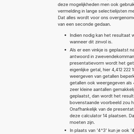
deze mogelijkheden men ook gebruikt
vermelding in lange selectielijsten 
Dat alles wordt voor ons overgenome
van een seconde gedaan.
Indien nodig kan het resultaat
wanneer dit zinvol is.
Als er een vinkje is geplaatst n
antwoord in zwevendekommanota
presentatievorm wordt het geta
eigenlijke getal, hier 4,412 22
weergeven van getallen beperkt
getallen ook weergegeven als 
zeer kleine aantallen gemakkeli
geplaatst, dan wordt het resul
bovenstaande voorbeeld zou het
Onafhankelijk van de presentat
deze calculator 14 plaatsen. 
moeten zijn.
In plaats van '4^3' kun je ook '