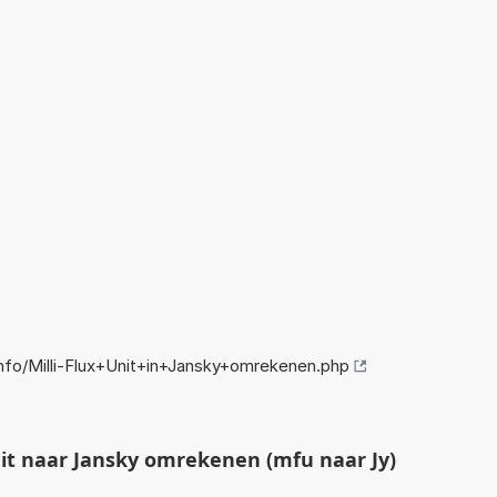
fo/Milli-Flux+Unit+in+Jansky+omrekenen.php
it naar Jansky omrekenen (mfu naar Jy)