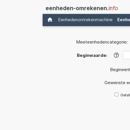
eenheden-omrekenen
.info
Eenhedenomrekenmachine
Eenh
Meeteenhedencategorie:
Beginwaarde:
?
Begineen
Gewenste e
Getal