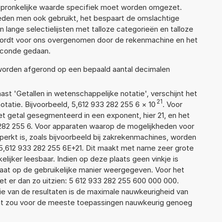
rspronkelijke waarde specifiek moet worden omgezet.
den men ook gebruikt, het bespaart de omslachtige
n lange selectielijsten met talloze categorieën en talloze
wordt voor ons overgenomen door de rekenmachine en het
econde gedaan.
 worden afgerond op een bepaald aantal decimalen
aast 'Getallen in wetenschappelijke notatie', verschijnt het
21
atie. Bijvoorbeeld, 5,612 933 282 255 6
×
10
. Voor
t getal gesegmenteerd in een exponent, hier 21, en het
33 282 255 6. Voor apparaten waarop de mogelijkheden voor
erkt is, zoals bijvoorbeeld bij zakrekenmachines, worden
5,612 933 282 255 6E+21. Dit maakt met name zeer grote
elijker leesbaar. Indien op deze plaats geen vinkje is
taat op de gebruikelijke manier weergegeven. Voor het
t er dan zo uitzien: 5 612 933 282 255 600 000 000.
ie van de resultaten is de maximale nauwkeurigheid van
Dat zou voor de meeste toepassingen nauwkeurig genoeg