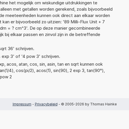
ne het mogelijk om wiskundige uitdrukkingen te
t alleen met getallen worden gerekend, zoals bijvoorbeeld
ende meeteenheden kunnen ook direct aan elkaar worden
kan er bijvoorbeeld zo uitzien: '89 Milli-Flux Unit + 7
2dm = ? cm^3'. De op deze manier gecombineerde
 bij elkaar passen en zinvol zijn in de betreffende
sqrt 36' schrijven.
4 exp 3' of '4 pow 3' schrijven.
, acos, atan, cos, sin, asin, tan en sqrt kunnen ook
n(1/4), cos(pi/2), acos(1), sin(90), 2 exp 3, tan(90°),
3 pow 2
Impressum
-
Privacybeleid
- © 2005-2026 by Thomas Hainke