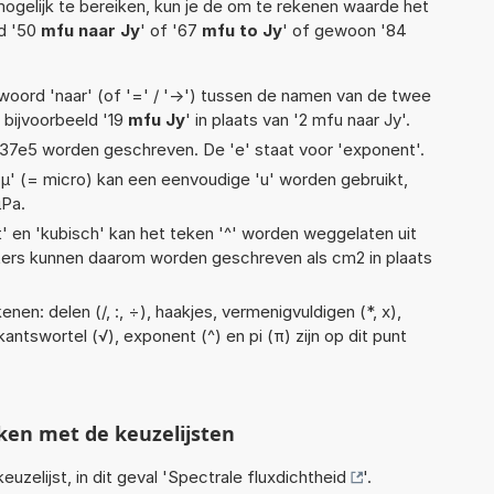
ogelijk te bereiken, kun je de om te rekenen waarde het
ld '50
mfu naar Jy
' of '67
mfu to Jy
' of gewoon '84
woord 'naar' (of '=' / '->') tussen de namen van de twee
bijvoorbeeld '19
mfu Jy
' in plaats van '2 mfu naar Jy'.
 1,37e5 worden geschreven. De 'e' staat voor 'exponent'.
 'µ' (= micro) kan een eenvoudige 'u' worden gebruikt,
µPa.
t' en 'kubisch' kan het teken '^' worden weggelaten uit
eters kunnen daarom worden geschreven als cm2 in plaats
nen: delen (/, :, ÷), haakjes, vermenigvuldigen (*, x),
rkantswortel (√), exponent (^) en pi (π) zijn op dit punt
ken met de keuzelijsten
euzelijst, in dit geval '
Spectrale fluxdichtheid
'.