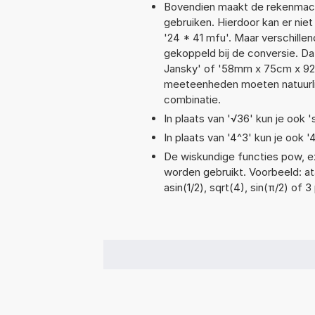
Bovendien maakt de rekenmachi
gebruiken. Hierdoor kan er nie
'24 * 41 mfu'. Maar verschill
gekoppeld bij de conversie. Dat 
Jansky' of '58mm x 75cm x 9
meeteenheden moeten natuurlijk
combinatie.
In plaats van '√36' kun je ook '
In plaats van '4^3' kun je ook '
De wiskundige functies pow, exp
worden gebruikt. Voorbeeld: ata
asin(1/2), sqrt(4), sin(π/2) of 