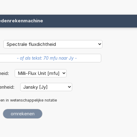
edenrekenmachine
heid:
enheid:
len in wetenschappelijke notatie