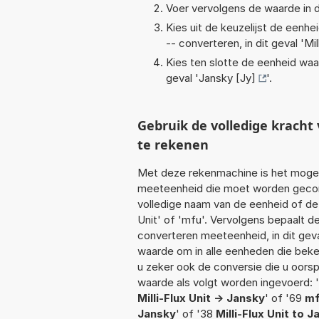
Voer vervolgens de waarde in d
Kies uit de keuzelijst de eenh
-- converteren, in dit geval '
Mil
Kies ten slotte de eenheid waa
geval '
Jansky [Jy]
'.
Gebruik de volledige krach
te rekenen
Met deze rekenmachine is het mogeli
meeteenheid die moet worden geconver
volledige naam van de eenheid of de 
Unit' of 'mfu'. Vervolgens bepaalt 
converteren meeteenheid, in dit geva
waarde om in alle eenheden die beken
u zeker ook de conversie die u oorsp
waarde als volgt worden ingevoerd: '
Milli-Flux Unit -> Jansky
' of '69
mf
Jansky
' of '38
Milli-Flux Unit to 