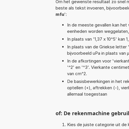
Om het gewenste resultaat zo snel m
beste als tekst invoeren, bijvoorbee
mfu
':
In de meeste gevallen kan het 
eenheden worden weggelaten, 
In plaats van '1,37 x 10^5' kan
In plaats van de Griekse letter
bijvoorbeeld uPa in plaats van 
In de afkortingen voor 'vierkan
'^2' en '^3'. Vierkante centim
van cm^2.
De basisbewerkingen in het reke
optellen (+), aftrekken (-), vie
allemaal toegestaan
of: De rekenmachine gebrui
Kies de juiste categorie uit de k