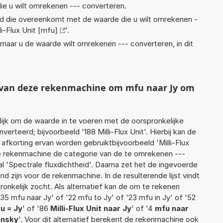
ie u wilt omrekenen --- converteren.
eid die overeenkomt met de waarde die u wilt omrekenen -
li-Flux Unit [mfu]
'.
rnaar u de waarde wilt omrekenen --- converteren, in dit
t van deze rekenmachine om mfu naar Jy om
jk om de waarde in te voeren met de oorspronkelijke
teerd; bijvoorbeeld '188 Milli-Flux Unit'. Hierbij kan de
afkorting ervan worden gebruiktbijvoorbeeld 'Milli-Flux
de rekenmachine de categorie van de te omrekenen ---
l 'Spectrale fluxdichtheid'. Daarna zet het de ingevoerde
d zijn voor de rekenmachine. In de resulterende lijst vindt
ronkelijk zocht. Als alternatief kan de om te rekenen
35 mfu naar Jy' of '22 mfu to Jy' of '23 mfu in Jy' of '52
u = Jy
' of '86
Milli-Flux Unit naar Jy
' of '4
mfu naar
Jansky
'. Voor dit alternatief berekent de rekenmachine ook