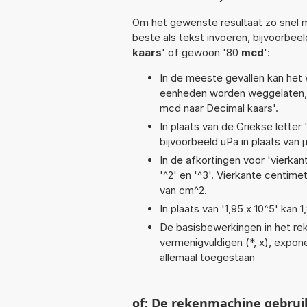
Om het gewenste resultaat zo snel m
beste als tekst invoeren, bijvoorbee
kaars
' of gewoon '80
mcd
':
In de meeste gevallen kan het 
eenheden worden weggelaten, 
mcd naar Decimal kaars'.
In plaats van de Griekse letter
bijvoorbeeld uPa in plaats van 
In de afkortingen voor 'vierkan
'^2' en '^3'. Vierkante centim
van cm^2.
In plaats van '1,95 x 10^5' kan
De basisbewerkingen in het reke
vermenigvuldigen (*, x), exponen
allemaal toegestaan
of: De rekenmachine gebrui