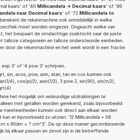
mal kaars' of '40
Millicandela -> Decimal kaars
' of '86
candela naar Decimal kaars
' of '72
Millicandela to
ef berekent de rekenmachine ook onmiddellijk in welke
 specifiek moet worden omgezet. Ongeacht welke van
, het bespaart de omslachtige zoektocht naar de juiste
met talloze categorieën en talloze ondersteunde eenheden.
n door de rekenmachine en het werk wordt in een fractie
4 exp 3' of '4 pow 3' schrijven.
t, sin, acos, pow, asin, atan, tan en cos kunnen ook
(1/4), cos(pi/2), asin(1/2), 3 pow 2, sin(90), sin(π/2),
qrt(4)
ne het mogelijk om wiskundige uitdrukkingen te
t alleen met getallen worden gerekend, zoals bijvoorbeeld
nde meeteenheden kunnen ook direct aan elkaar worden
kan er bijvoorbeeld zo uitzien: '12 Millicandela + 58
cm x 90dm = ? cm^3'. De op deze manier gecombineerde
 bij elkaar passen en zinvol zijn in de betreffende