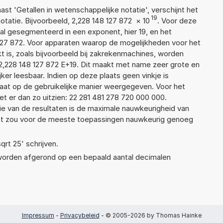
aast 'Getallen in wetenschappelijke notatie', verschijnt het
19
atie. Bijvoorbeeld, 2,228 148 127 872
×
10
. Voor deze
al gesegmenteerd in een exponent, hier 19, en het
48 127 872. Voor apparaten waarop de mogelijkheden voor het
 is, zoals bijvoorbeeld bij zakrekenmachines, worden
2,228 148 127 872 E+19. Dit maakt met name zeer grote en
jker leesbaar. Indien op deze plaats geen vinkje is
taat op de gebruikelijke manier weergegeven. Voor het
 er dan zo uitzien: 22 281 481 278 720 000 000.
ie van de resultaten is de maximale nauwkeurigheid van
Dat zou voor de meeste toepassingen nauwkeurig genoeg
qrt 25' schrijven.
 worden afgerond op een bepaald aantal decimalen
Impressum
-
Privacybeleid
- © 2005-2026 by Thomas Hainke