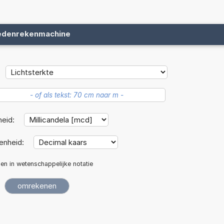
edenrekenmachine
heid:
enheid:
len in wetenschappelijke notatie