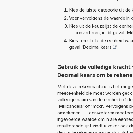
Kies de juiste categorie uit de k
Voer vervolgens de waarde in d
Kies uit de keuzelijst de eenh
-- converteren, in dit geval '
Mi
Kies ten slotte de eenheid waa
geval '
Decimal kaars
'.
Gebruik de volledige krach
Decimal kaars om te reken
Met deze rekenmachine is het mogeli
meeteenheid die moet worden geconver
volledige naam van de eenheid of de
'Millicandela' of 'mcd'. Vervolgens 
omrekenen --- converteren meeteenhei
ingevoerde waarde om in alle eenhed
resulterende lijst vindt u zeker ook d
de om te rekenen waarde als volgt w