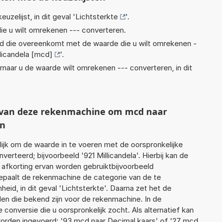
euzelijst, in dit geval '
Lichtsterkte
'.
ie u wilt omrekenen --- converteren.
eid die overeenkomt met de waarde die u wilt omrekenen -
llicandela [mcd]
'.
rnaar u de waarde wilt omrekenen --- converteren, in dit
t van deze rekenmachine om mcd naar
en
jk om de waarde in te voeren met de oorspronkelijke
teerd; bijvoorbeeld '921 Millicandela'. Hierbij kan de
 afkorting ervan worden gebruiktbijvoorbeeld
bepaalt de rekenmachine de categorie van de te
d, in dit geval 'Lichtsterkte'. Daarna zet het de
en die bekend zijn voor de rekenmachine. In de
e conversie die u oorspronkelijk zocht. Als alternatief kan
orden ingevoerd: '93 mcd naar Decimal kaars' of '27 mcd