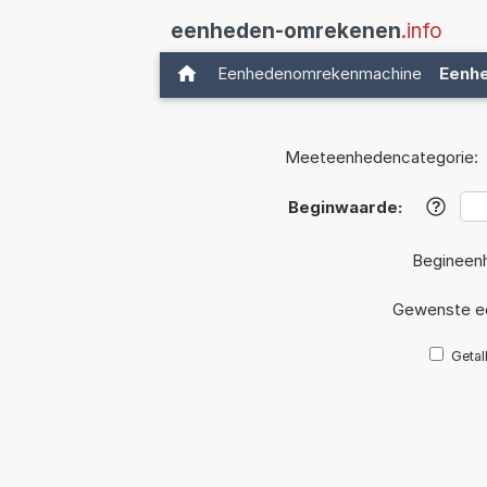
eenheden-omrekenen
.info
Eenhedenomrekenmachine
Eenh
Meeteenhedencategorie:
Beginwaarde:
?
Begineen
Gewenste e
Getal