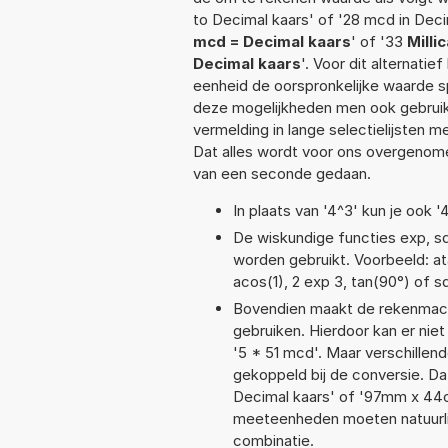
to Decimal kaars' of '28 mcd in Deci
mcd = Decimal kaars
' of '33
Milli
Decimal kaars
'. Voor dit alternati
eenheid de oorspronkelijke waarde
deze mogelijkheden men ook gebruikt
vermelding in lange selectielijsten 
Dat alles wordt voor ons overgenome
van een seconde gedaan.
In plaats van '4^3' kun je ook '
De wiskundige functies exp, sqr
worden gebruikt. Voorbeeld: atan
acos(1), 2 exp 3, tan(90°) of s
Bovendien maakt de rekenmachi
gebruiken. Hierdoor kan er nie
'5 * 51 mcd'. Maar verschille
gekoppeld bij de conversie. Dat 
Decimal kaars' of '97mm x 44
meeteenheden moeten natuurlijk
combinatie.