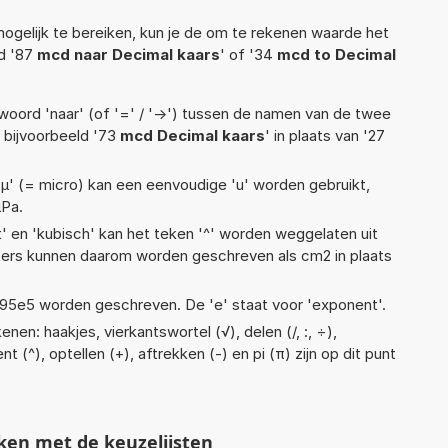
ogelijk te bereiken, kun je de om te rekenen waarde het
ld '87
mcd naar Decimal kaars
' of '34
mcd to Decimal
woord 'naar' (of '=' / '->') tussen de namen van de twee
bijvoorbeeld '73
mcd Decimal kaars
' in plaats van '27
 'µ' (= micro) kan een eenvoudige 'u' worden gebruikt,
µPa.
t' en 'kubisch' kan het teken '^' worden weggelaten uit
eters kunnen daarom worden geschreven als cm2 in plaats
 1,95e5 worden geschreven. De 'e' staat voor 'exponent'.
nen: haakjes, vierkantswortel (√), delen (/, :, ÷),
t (^), optellen (+), aftrekken (-) en pi (π) zijn op dit punt
ken met de keuzelijsten