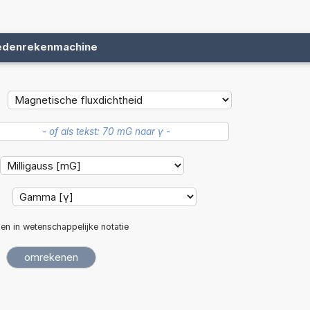
edenrekenmachine
:
len in wetenschappelijke notatie