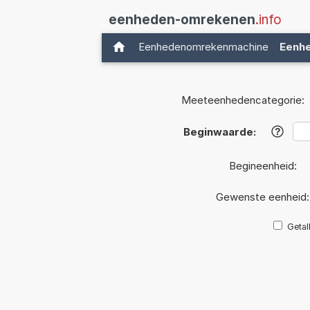
eenheden-omrekenen
.info
Eenhedenomrekenmachine
Eenh
Meeteenhedencategorie:
Beginwaarde:
?
Begineenheid:
Gewenste eenheid
Getal