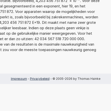
atie. Bijvoorbeeld, 4,203 456 751 872
×
10
. Voor deze
al gesegmenteerd in een exponent, hier 19, en het
56 751 872. Voor apparaten waarop de mogelijkheden voor
erkt is, zoals bijvoorbeeld bij zakrekenmachines, worden
4,203 456 751 872 E+19. Dit maakt met name zeer grote
elijker leesbaar. Indien op deze plaats geen vinkje is
taat op de gebruikelijke manier weergegeven. Voor het
t er dan zo uitzien: 42 034 567 518 720 000 000.
ie van de resultaten is de maximale nauwkeurigheid van
Dat zou voor de meeste toepassingen nauwkeurig genoeg
Impressum
-
Privacybeleid
- © 2005-2026 by Thomas Hainke