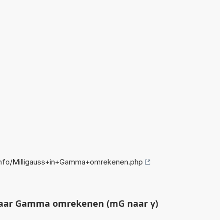
nfo/Milligauss+in+Gamma+omrekenen.php
naar Gamma omrekenen (mG naar γ)