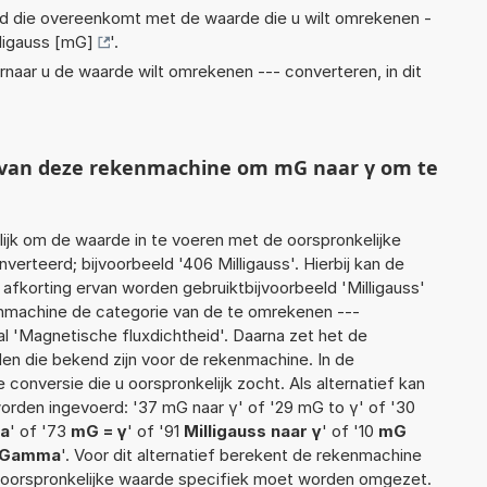
eid die overeenkomt met de waarde die u wilt omrekenen -
lligauss [mG]
'.
rnaar u de waarde wilt omrekenen --- converteren, in dit
t van deze rekenmachine om mG naar γ om te
jk om de waarde in te voeren met de oorspronkelijke
rteerd; bijvoorbeeld '406 Milligauss'. Hierbij kan de
afkorting ervan worden gebruiktbijvoorbeeld 'Milligauss'
enmachine de categorie van de te omrekenen ---
l 'Magnetische fluxdichtheid'. Daarna zet het de
en die bekend zijn voor de rekenmachine. In de
e conversie die u oorspronkelijk zocht. Als alternatief kan
orden ingevoerd: '37 mG naar γ' of '29 mG to γ' of '30
ma
' of '73
mG = γ
' of '91
Milligauss naar γ
' of '10
mG
o Gamma
'. Voor dit alternatief berekent de rekenmachine
e oorspronkelijke waarde specifiek moet worden omgezet.