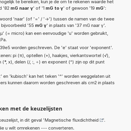
ogelijk te bereiken, kun je de om te rekenen waarde het
ld '82
mG naar γ
' of '1
mG to γ
' of gewoon '19
mG
':
woord 'naar' (of '=' / '->') tussen de namen van de twee
bijvoorbeeld '55
mG γ
' in plaats van '37 mG naar γ'.
 'µ' (= micro) kan een eenvoudige 'u' worden gebruikt,
µPa.
 1,39e5 worden geschreven. De 'e' staat voor 'exponent'.
nen: pi (π), optellen (+), haakjes, vierkantswortel (√),
*, x), delen (/, :, ÷) en exponent (^) zijn op dit punt
t' en 'kubisch' kan het teken '^' worden weggelaten uit
eters kunnen daarom worden geschreven als cm2 in plaats
ken met de keuzelijsten
euzelijst, in dit geval '
Magnetische fluxdichtheid
'.
ie u wilt omrekenen --- converteren.