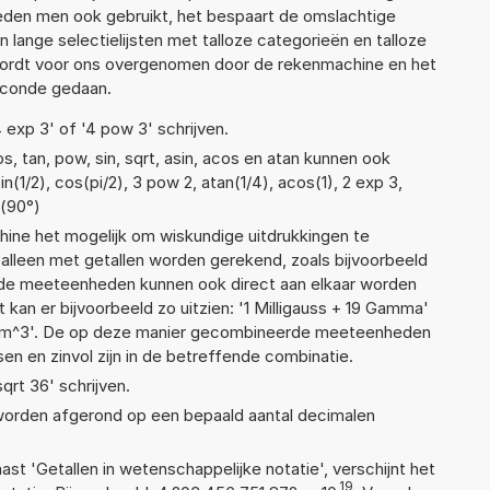
den men ook gebruikt, het bespaart de omslachtige
n lange selectielijsten met talloze categorieën en talloze
wordt voor ons overgenomen door de rekenmachine en het
econde gedaan.
4 exp 3' of '4 pow 3' schrijven.
, tan, pow, sin, sqrt, asin, acos en atan kunnen ook
(1/2), cos(pi/2), 3 pow 2, atan(1/4), acos(1), 2 exp 3,
n(90°)
ne het mogelijk om wiskundige uitdrukkingen te
t alleen met getallen worden gerekend, zoals bijvoorbeeld
nde meeteenheden kunnen ook direct aan elkaar worden
 kan er bijvoorbeeld zo uitzien: '1 Milligauss + 19 Gamma'
cm^3'. De op deze manier gecombineerde meeteenheden
ssen en zinvol zijn in de betreffende combinatie.
sqrt 36' schrijven.
 worden afgerond op een bepaald aantal decimalen
aast 'Getallen in wetenschappelijke notatie', verschijnt het
19