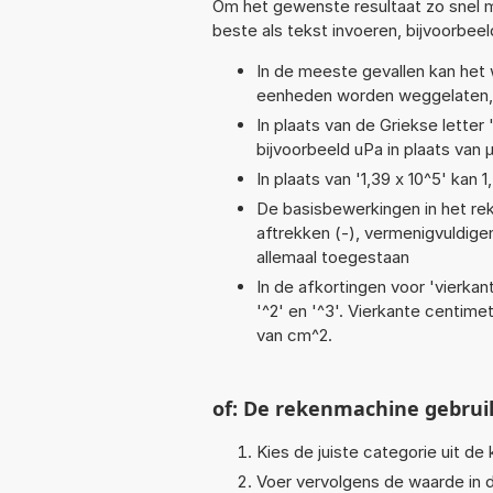
Om het gewenste resultaat zo snel m
beste als tekst invoeren, bijvoorbee
In de meeste gevallen kan het 
eenheden worden weggelaten, 
In plaats van de Griekse letter
bijvoorbeeld uPa in plaats van 
In plaats van '1,39 x 10^5' kan
De basisbewerkingen in het reke
aftrekken (-), vermenigvuldigen (
allemaal toegestaan
In de afkortingen voor 'vierkan
'^2' en '^3'. Vierkante centim
van cm^2.
of: De rekenmachine gebrui
Kies de juiste categorie uit de k
Voer vervolgens de waarde in d