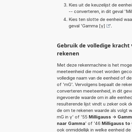
Kies uit de keuzelijst de eenh
-- converteren, in dit geval '
Mi
Kies ten slotte de eenheid waa
geval '
Gamma [γ]
'.
Gebruik de volledige krach
rekenen
Met deze rekenmachine is het mogeli
meeteenheid die moet worden geconve
volledige naam van de eenheid of de 
of 'mG'. Vervolgens bepaalt de rek
converteren meeteenheid, in dit geva
ingevoerde waarde om in alle eenhed
resulterende lijst vindt u zeker ook d
de om te rekenen waarde als volgt w
mG in γ' of '55
Milligauss -> Gam
naar Gamma
' of '46
Milligauss t
ook onmiddellijk in welke eenheid d