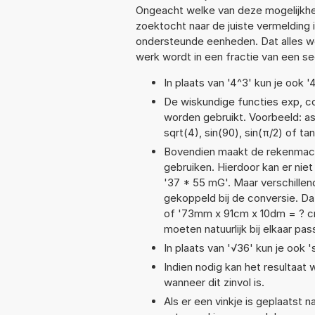
Ongeacht welke van deze mogelijkhe
zoektocht naar de juiste vermelding i
ondersteunde eenheden. Dat alles 
werk wordt in een fractie van een s
In plaats van '4^3' kun je ook '
De wiskundige functies exp, cos
worden gebruikt. Voorbeeld: asin
sqrt(4), sin(90), sin(π/2) of ta
Bovendien maakt de rekenmachi
gebruiken. Hierdoor kan er nie
'37 * 55 mG'. Maar verschille
gekoppeld bij de conversie. Dat
of '73mm x 91cm x 10dm = ? 
moeten natuurlijk bij elkaar pa
In plaats van '√36' kun je ook '
Indien nodig kan het resultaat
wanneer dit zinvol is.
Als er een vinkje is geplaatst n