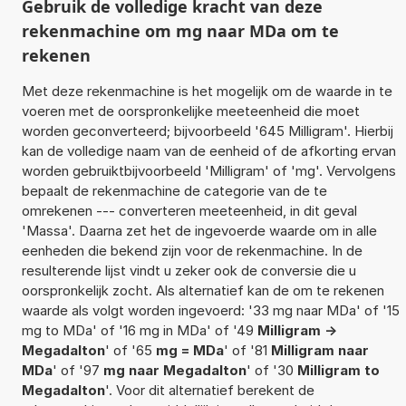
Gebruik de volledige kracht van deze
rekenmachine om mg naar MDa om te
rekenen
Met deze rekenmachine is het mogelijk om de waarde in te
voeren met de oorspronkelijke meeteenheid die moet
worden geconverteerd; bijvoorbeeld '645 Milligram'. Hierbij
kan de volledige naam van de eenheid of de afkorting ervan
worden gebruiktbijvoorbeeld 'Milligram' of 'mg'. Vervolgens
bepaalt de rekenmachine de categorie van de te
omrekenen --- converteren meeteenheid, in dit geval
'Massa'. Daarna zet het de ingevoerde waarde om in alle
eenheden die bekend zijn voor de rekenmachine. In de
resulterende lijst vindt u zeker ook de conversie die u
oorspronkelijk zocht. Als alternatief kan de om te rekenen
waarde als volgt worden ingevoerd: '33 mg naar MDa' of '15
mg to MDa' of '16 mg in MDa' of '49
Milligram ->
Megadalton
' of '65
mg = MDa
' of '81
Milligram naar
MDa
' of '97
mg naar Megadalton
' of '30
Milligram to
Megadalton
'. Voor dit alternatief berekent de