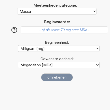
Meeteenhedencategorie:
Beginwaarde:
?
Begineenheid:
Gewenste eenheid: