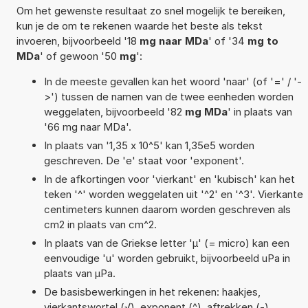
Om het gewenste resultaat zo snel mogelijk te bereiken,
kun je de om te rekenen waarde het beste als tekst
invoeren, bijvoorbeeld '18
mg naar MDa
' of '34
mg to
MDa
' of gewoon '50
mg
':
In de meeste gevallen kan het woord 'naar' (of '=' / '-
>') tussen de namen van de twee eenheden worden
weggelaten, bijvoorbeeld '82
mg MDa
' in plaats van
'66 mg naar MDa'.
In plaats van '1,35 x 10^5' kan 1,35e5 worden
geschreven. De 'e' staat voor 'exponent'.
In de afkortingen voor 'vierkant' en 'kubisch' kan het
teken '^' worden weggelaten uit '^2' en '^3'. Vierkante
centimeters kunnen daarom worden geschreven als
cm2 in plaats van cm^2.
In plaats van de Griekse letter 'µ' (= micro) kan een
eenvoudige 'u' worden gebruikt, bijvoorbeeld uPa in
plaats van µPa.
De basisbewerkingen in het rekenen: haakjes,
vierkantswortel (√), exponent (^), aftrekken (-),