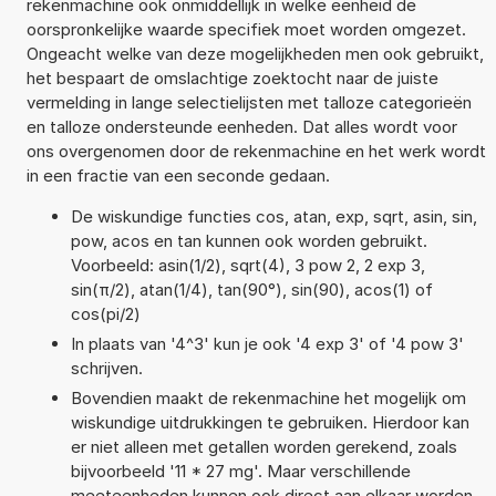
rekenmachine ook onmiddellijk in welke eenheid de
oorspronkelijke waarde specifiek moet worden omgezet.
Ongeacht welke van deze mogelijkheden men ook gebruikt,
het bespaart de omslachtige zoektocht naar de juiste
vermelding in lange selectielijsten met talloze categorieën
en talloze ondersteunde eenheden. Dat alles wordt voor
ons overgenomen door de rekenmachine en het werk wordt
in een fractie van een seconde gedaan.
De wiskundige functies cos, atan, exp, sqrt, asin, sin,
pow, acos en tan kunnen ook worden gebruikt.
Voorbeeld: asin(1/2), sqrt(4), 3 pow 2, 2 exp 3,
sin(π/2), atan(1/4), tan(90°), sin(90), acos(1) of
cos(pi/2)
In plaats van '4^3' kun je ook '4 exp 3' of '4 pow 3'
schrijven.
Bovendien maakt de rekenmachine het mogelijk om
wiskundige uitdrukkingen te gebruiken. Hierdoor kan
er niet alleen met getallen worden gerekend, zoals
bijvoorbeeld '11 * 27 mg'. Maar verschillende
meeteenheden kunnen ook direct aan elkaar worden