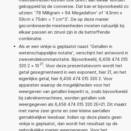
gekoppeld bij de conversie. Dat kan er bijvoorbeeld zo
uitzien: '78 Milligram + 94 Megadalton' of '43mm x
59cm x 75dm = ? cm^3'. De op deze manier
gecombineerde meeteenheden moeten natuurlijk bij
elkaar passen en zinvol zijn in de betreffende
combinatie.
Als er een vinkje is geplaatst naast 'Getallen in
wetenschappelijke notatie', verschijnt het antwoord in
zwevendekommanotatie. Bijvoorbeeld, 6,456 474 015
21
320 2
×
10
. Voor deze presentatievorm wordt het
getal gesegmenteerd in een exponent, hier 21, en het
eigenlijke getal, hier 6,456 474 015 320 2. Voor
apparaten waarop de mogelijkheden voor het
weergeven van getallen beperkt is, zoals bijvoorbeeld
bij zakrekenmachines, worden getallen ook
weergegeven als 6,456 474 015 320 2E+21. Dit maakt
met name zeer grote en zeer kleine aantallen
gemakkelijker leesbaar. Indien op deze plaats geen
vinkje is geplaatst, dan wordt het resultaat op de
gebruikelijke manier weergegeven. Voor het