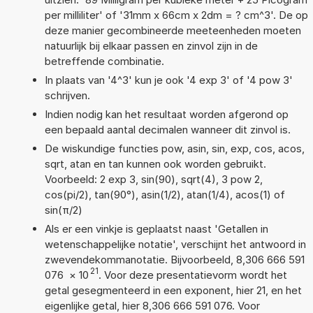
per milliliter' of '31mm x 66cm x 2dm = ? cm^3'. De op
deze manier gecombineerde meeteenheden moeten
natuurlijk bij elkaar passen en zinvol zijn in de
betreffende combinatie.
In plaats van '4^3' kun je ook '4 exp 3' of '4 pow 3'
schrijven.
Indien nodig kan het resultaat worden afgerond op
een bepaald aantal decimalen wanneer dit zinvol is.
De wiskundige functies pow, asin, sin, exp, cos, acos,
sqrt, atan en tan kunnen ook worden gebruikt.
Voorbeeld: 2 exp 3, sin(90), sqrt(4), 3 pow 2,
cos(pi/2), tan(90°), asin(1/2), atan(1/4), acos(1) of
sin(π/2)
Als er een vinkje is geplaatst naast 'Getallen in
wetenschappelijke notatie', verschijnt het antwoord in
zwevendekommanotatie. Bijvoorbeeld, 8,306 666 591
21
076
×
10
. Voor deze presentatievorm wordt het
getal gesegmenteerd in een exponent, hier 21, en het
eigenlijke getal, hier 8,306 666 591 076. Voor