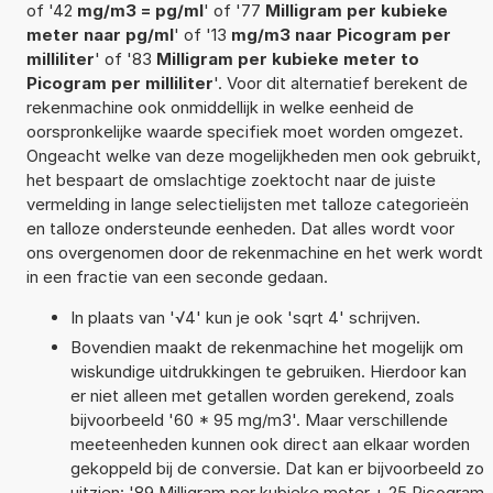
of '42
mg/m3 = pg/ml
' of '77
Milligram per kubieke
meter naar pg/ml
' of '13
mg/m3 naar Picogram per
milliliter
' of '83
Milligram per kubieke meter to
Picogram per milliliter
'. Voor dit alternatief berekent de
rekenmachine ook onmiddellijk in welke eenheid de
oorspronkelijke waarde specifiek moet worden omgezet.
Ongeacht welke van deze mogelijkheden men ook gebruikt,
het bespaart de omslachtige zoektocht naar de juiste
vermelding in lange selectielijsten met talloze categorieën
en talloze ondersteunde eenheden. Dat alles wordt voor
ons overgenomen door de rekenmachine en het werk wordt
in een fractie van een seconde gedaan.
In plaats van '√4' kun je ook 'sqrt 4' schrijven.
Bovendien maakt de rekenmachine het mogelijk om
wiskundige uitdrukkingen te gebruiken. Hierdoor kan
er niet alleen met getallen worden gerekend, zoals
bijvoorbeeld '60 * 95 mg/m3'. Maar verschillende
meeteenheden kunnen ook direct aan elkaar worden
gekoppeld bij de conversie. Dat kan er bijvoorbeeld zo
uitzien: '89 Milligram per kubieke meter + 25 Picogram