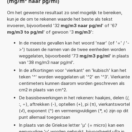
(mg/m³ naar pg/ml)
Om het gewenste resultaat zo snel mogelijk te bereiken,
kun je de om te rekenen waarde het beste als tekst
invoeren, bijvoorbeeld '32
mg/m3 naar pg/ml
' of '67
mg/m3 to pg/ml
' of gewoon '3
mg/m3
':
In de meeste gevallen kan het woord 'naar' (of '=' / '-
>') tussen de namen van de twee eenheden worden
weggelaten, bijvoorbeeld '73
mg/m3 pg/ml
' in plaats
van '38 mg/m3 naar pg/ml'.
In de afkortingen voor 'vierkant' en 'kubisch' kan het
teken '^' worden weggelaten uit '^2' en '^3'. Vierkante
centimeters kunnen daarom worden geschreven als
cm2 in plaats van cm^2.
De basisbewerkingen in het rekenen: haakjes, delen (/,
:, ÷), aftrekken (-), optellen (+), pi (π), vierkantswortel
(√), exponent (^) en vermenigvuldigen (*, x) zijn op dit
punt allemaal toegestaan
In plaats van de Griekse letter 'µ' (= micro) kan een
eenvoudige 'u' worden gebruikt, bijvoorbeeld uPa in