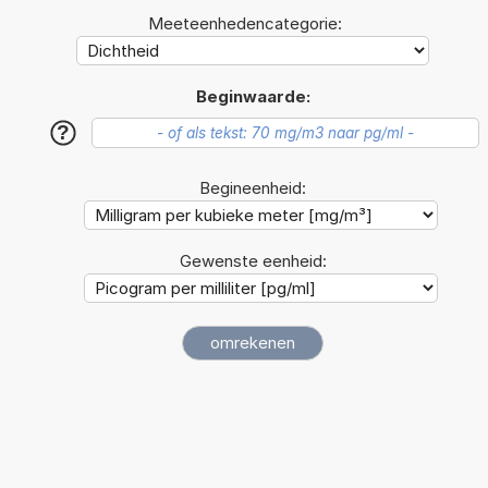
Meeteenhedencategorie:
Beginwaarde:
?
Begineenheid:
Gewenste eenheid: