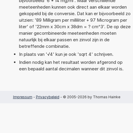
bijvoorbeeld '6 * 14 mg/ml'. Maar verschillende
meeteenheden kunnen ook direct aan elkaar worden
gekoppeld bij de conversie. Dat kan er bijvoorbeeld zo
uitzien: '89 Milligram per milliliter + 97 Microgram per
liter' of '22mm x 30cm x 38dm = ? cm^3'. De op deze
manier gecombineerde meeteenheden moeten
natuurlijk bij elkaar passen en zinvol zijn in de
betreffende combinatie.
In plaats van '√4' kun je ook 'sqrt 4' schrijven.
Indien nodig kan het resultaat worden afgerond op
een bepaald aantal decimalen wanneer dit zinvol is.
Impressum
-
Privacybeleid
- © 2005-2026 by Thomas Hainke