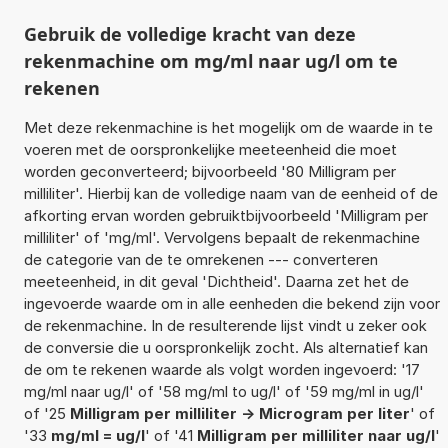
Gebruik de volledige kracht van deze
rekenmachine om mg/ml naar ug/l om te
rekenen
Met deze rekenmachine is het mogelijk om de waarde in te
voeren met de oorspronkelijke meeteenheid die moet
worden geconverteerd; bijvoorbeeld '80 Milligram per
milliliter'. Hierbij kan de volledige naam van de eenheid of de
afkorting ervan worden gebruiktbijvoorbeeld 'Milligram per
milliliter' of 'mg/ml'. Vervolgens bepaalt de rekenmachine
de categorie van de te omrekenen --- converteren
meeteenheid, in dit geval 'Dichtheid'. Daarna zet het de
ingevoerde waarde om in alle eenheden die bekend zijn voor
de rekenmachine. In de resulterende lijst vindt u zeker ook
de conversie die u oorspronkelijk zocht. Als alternatief kan
de om te rekenen waarde als volgt worden ingevoerd: '17
mg/ml naar ug/l' of '58 mg/ml to ug/l' of '59 mg/ml in ug/l'
of '25
Milligram per milliliter -> Microgram per liter
' of
'33
mg/ml = ug/l
' of '41
Milligram per milliliter naar ug/l
'