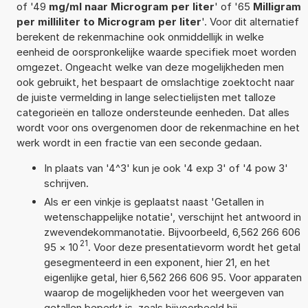
of '49
mg/ml naar Microgram per liter
' of '65
Milligram
per milliliter to Microgram per liter
'. Voor dit alternatief
berekent de rekenmachine ook onmiddellijk in welke
eenheid de oorspronkelijke waarde specifiek moet worden
omgezet. Ongeacht welke van deze mogelijkheden men
ook gebruikt, het bespaart de omslachtige zoektocht naar
de juiste vermelding in lange selectielijsten met talloze
categorieën en talloze ondersteunde eenheden. Dat alles
wordt voor ons overgenomen door de rekenmachine en het
werk wordt in een fractie van een seconde gedaan.
In plaats van '4^3' kun je ook '4 exp 3' of '4 pow 3'
schrijven.
Als er een vinkje is geplaatst naast 'Getallen in
wetenschappelijke notatie', verschijnt het antwoord in
zwevendekommanotatie. Bijvoorbeeld, 6,562 266 606
21
95
×
10
. Voor deze presentatievorm wordt het getal
gesegmenteerd in een exponent, hier 21, en het
eigenlijke getal, hier 6,562 266 606 95. Voor apparaten
waarop de mogelijkheden voor het weergeven van
getallen beperkt is, zoals bijvoorbeeld bij