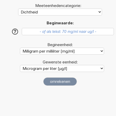
Meeteenhedencategorie:
Beginwaarde:
?
Begineenheid:
Gewenste eenheid: