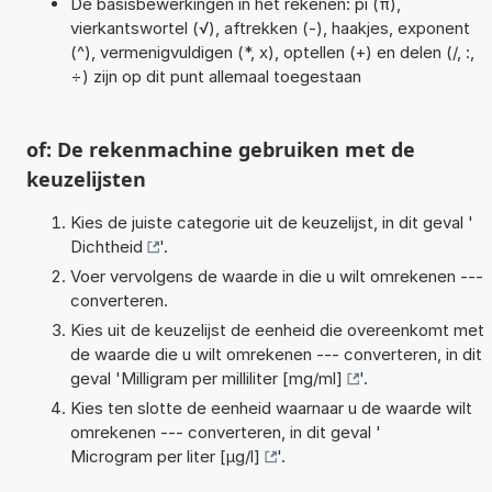
De basisbewerkingen in het rekenen: pi (π),
vierkantswortel (√), aftrekken (-), haakjes, exponent
(^), vermenigvuldigen (*, x), optellen (+) en delen (/, :,
÷) zijn op dit punt allemaal toegestaan
of: De rekenmachine gebruiken met de
keuzelijsten
Kies de juiste categorie uit de keuzelijst, in dit geval '
Dichtheid
'.
Voer vervolgens de waarde in die u wilt omrekenen ---
converteren.
Kies uit de keuzelijst de eenheid die overeenkomt met
de waarde die u wilt omrekenen --- converteren, in dit
geval '
Milligram per milliliter [mg/ml]
'.
Kies ten slotte de eenheid waarnaar u de waarde wilt
omrekenen --- converteren, in dit geval '
Microgram per liter [µg/l]
'.