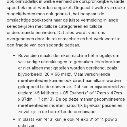
ook onmiddellijk in welke eenheid de oorspronkelijke waarde
specifiek moet worden omgezet. Ongeacht welke van deze
mogelijkheden men ook gebruikt, het bespaart de
omslachtige zoektocht naar de juiste vermelding in lange
selectielijsten met talloze categorieën en talloze
ondersteunde eenheden. Dat alles wordt voor ons
overgenomen door de rekenmachine en het werk wordt in
een fractie van een seconde gedaan.
Bovendien maakt de rekenmachine het mogelijk om
wiskundige uitdrukkingen te gebruiken. Hierdoor kan
er niet alleen met getallen worden gerekend, zoals
bijvoorbeeld '26 * 66 mHz'. Maar verschillende
meeteenheden kunnen ook direct aan elkaar worden
gekoppeld bij de conversie. Dat kan er bijvoorbeeld zo
uitzien: '45 Millihertz + 85 Exahertz' of '7mm x 47cm
x 87dm = ? cm^3'. De op deze manier gecombineerde
meeteenheden moeten natuurlijk bij elkaar passen en
zinvol zijn in de betreffende combinatie.
In plaats van '4^3' kun je ook '4 exp 3' of '4 pow 3'
schrijven.