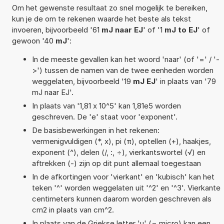
Om het gewenste resultaat zo snel mogelijk te bereiken,
kun je de om te rekenen waarde het beste als tekst
invoeren, bijvoorbeeld '61
mJ naar EJ
' of '1
mJ to EJ
' of
gewoon '40
mJ
':
In de meeste gevallen kan het woord 'naar' (of '=' / '-
>') tussen de namen van de twee eenheden worden
weggelaten, bijvoorbeeld '19
mJ EJ
' in plaats van '79
mJ naar EJ'.
In plaats van '1,81 x 10^5' kan 1,81e5 worden
geschreven. De 'e' staat voor 'exponent'.
De basisbewerkingen in het rekenen:
vermenigvuldigen (*, x), pi (π), optellen (+), haakjes,
exponent (^), delen (/, :, ÷), vierkantswortel (√) en
aftrekken (-) zijn op dit punt allemaal toegestaan
In de afkortingen voor 'vierkant' en 'kubisch' kan het
teken '^' worden weggelaten uit '^2' en '^3'. Vierkante
centimeters kunnen daarom worden geschreven als
cm2 in plaats van cm^2.
In plaats van de Griekse letter 'µ' (= micro) kan een