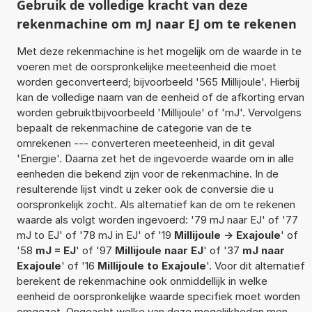
Gebruik de volledige kracht van deze
rekenmachine om mJ naar EJ om te rekenen
Met deze rekenmachine is het mogelijk om de waarde in te
voeren met de oorspronkelijke meeteenheid die moet
worden geconverteerd; bijvoorbeeld '565 Millijoule'. Hierbij
kan de volledige naam van de eenheid of de afkorting ervan
worden gebruiktbijvoorbeeld 'Millijoule' of 'mJ'. Vervolgens
bepaalt de rekenmachine de categorie van de te
omrekenen --- converteren meeteenheid, in dit geval
'Energie'. Daarna zet het de ingevoerde waarde om in alle
eenheden die bekend zijn voor de rekenmachine. In de
resulterende lijst vindt u zeker ook de conversie die u
oorspronkelijk zocht. Als alternatief kan de om te rekenen
waarde als volgt worden ingevoerd: '79 mJ naar EJ' of '77
mJ to EJ' of '78 mJ in EJ' of '19
Millijoule -> Exajoule
' of
'58
mJ = EJ
' of '97
Millijoule naar EJ
' of '37
mJ naar
Exajoule
' of '16
Millijoule to Exajoule
'. Voor dit alternatief
berekent de rekenmachine ook onmiddellijk in welke
eenheid de oorspronkelijke waarde specifiek moet worden
omgezet. Ongeacht welke van deze mogelijkheden men