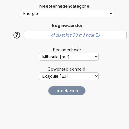
Meeteenhedencategorie:
Beginwaarde:
?
Begineenheid:
Gewenste eenheid: