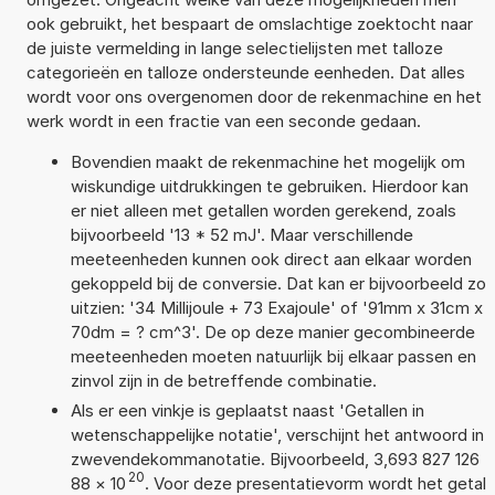
ook gebruikt, het bespaart de omslachtige zoektocht naar
de juiste vermelding in lange selectielijsten met talloze
categorieën en talloze ondersteunde eenheden. Dat alles
wordt voor ons overgenomen door de rekenmachine en het
werk wordt in een fractie van een seconde gedaan.
Bovendien maakt de rekenmachine het mogelijk om
wiskundige uitdrukkingen te gebruiken. Hierdoor kan
er niet alleen met getallen worden gerekend, zoals
bijvoorbeeld '13 * 52 mJ'. Maar verschillende
meeteenheden kunnen ook direct aan elkaar worden
gekoppeld bij de conversie. Dat kan er bijvoorbeeld zo
uitzien: '34 Millijoule + 73 Exajoule' of '91mm x 31cm x
70dm = ? cm^3'. De op deze manier gecombineerde
meeteenheden moeten natuurlijk bij elkaar passen en
zinvol zijn in de betreffende combinatie.
Als er een vinkje is geplaatst naast 'Getallen in
wetenschappelijke notatie', verschijnt het antwoord in
zwevendekommanotatie. Bijvoorbeeld, 3,693 827 126
20
88
×
10
. Voor deze presentatievorm wordt het getal