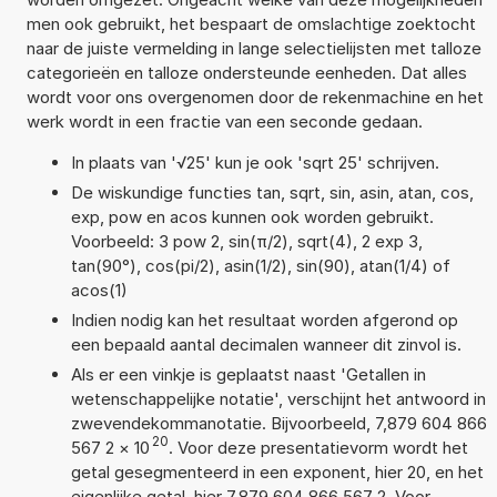
men ook gebruikt, het bespaart de omslachtige zoektocht
naar de juiste vermelding in lange selectielijsten met talloze
categorieën en talloze ondersteunde eenheden. Dat alles
wordt voor ons overgenomen door de rekenmachine en het
werk wordt in een fractie van een seconde gedaan.
In plaats van '√25' kun je ook 'sqrt 25' schrijven.
De wiskundige functies tan, sqrt, sin, asin, atan, cos,
exp, pow en acos kunnen ook worden gebruikt.
Voorbeeld: 3 pow 2, sin(π/2), sqrt(4), 2 exp 3,
tan(90°), cos(pi/2), asin(1/2), sin(90), atan(1/4) of
acos(1)
Indien nodig kan het resultaat worden afgerond op
een bepaald aantal decimalen wanneer dit zinvol is.
Als er een vinkje is geplaatst naast 'Getallen in
wetenschappelijke notatie', verschijnt het antwoord in
zwevendekommanotatie. Bijvoorbeeld, 7,879 604 866
20
567 2
×
10
. Voor deze presentatievorm wordt het
getal gesegmenteerd in een exponent, hier 20, en het
eigenlijke getal, hier 7,879 604 866 567 2. Voor