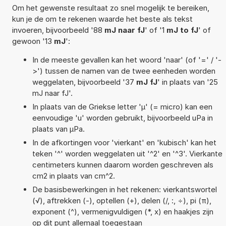
Om het gewenste resultaat zo snel mogelijk te bereiken,
kun je de om te rekenen waarde het beste als tekst
invoeren, bijvoorbeeld '88
mJ naar fJ
' of '1
mJ to fJ
' of
gewoon '13
mJ
':
In de meeste gevallen kan het woord 'naar' (of '=' / '-
>') tussen de namen van de twee eenheden worden
weggelaten, bijvoorbeeld '37
mJ fJ
' in plaats van '25
mJ naar fJ'.
In plaats van de Griekse letter 'µ' (= micro) kan een
eenvoudige 'u' worden gebruikt, bijvoorbeeld uPa in
plaats van µPa.
In de afkortingen voor 'vierkant' en 'kubisch' kan het
teken '^' worden weggelaten uit '^2' en '^3'. Vierkante
centimeters kunnen daarom worden geschreven als
cm2 in plaats van cm^2.
De basisbewerkingen in het rekenen: vierkantswortel
(√), aftrekken (-), optellen (+), delen (/, :, ÷), pi (π),
exponent (^), vermenigvuldigen (*, x) en haakjes zijn
op dit punt allemaal toegestaan