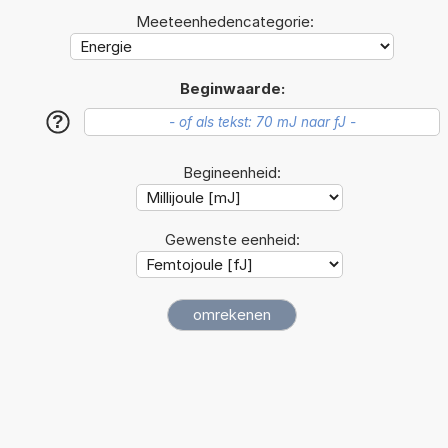
Meeteenhedencategorie:
Beginwaarde:
?
Begineenheid:
Gewenste eenheid: