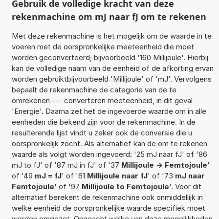
Gebruik de volledige kracht van deze
rekenmachine om mJ naar fJ om te rekenen
Met deze rekenmachine is het mogelijk om de waarde in te
voeren met de oorspronkelijke meeteenheid die moet
worden geconverteerd; bijvoorbeeld '160 Millijoule'. Hierbij
kan de volledige naam van de eenheid of de afkorting ervan
worden gebruiktbijvoorbeeld 'Millijoule' of 'mJ'. Vervolgens
bepaalt de rekenmachine de categorie van de te
omrekenen --- converteren meeteenheid, in dit geval
'Energie'. Daarna zet het de ingevoerde waarde om in alle
eenheden die bekend zijn voor de rekenmachine. In de
resulterende lijst vindt u zeker ook de conversie die u
oorspronkelijk zocht. Als alternatief kan de om te rekenen
waarde als volgt worden ingevoerd: '25 mJ naar fJ' of '86
mJ to fJ' of '87 mJ in fJ' of '37
Millijoule -> Femtojoule
'
of '49
mJ = fJ
' of '61
Millijoule naar fJ
' of '73
mJ naar
Femtojoule
' of '97
Millijoule to Femtojoule
'. Voor dit
alternatief berekent de rekenmachine ook onmiddellijk in
welke eenheid de oorspronkelijke waarde specifiek moet
worden omgezet. Ongeacht welke van deze mogelijkheden