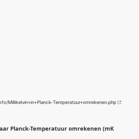
fo/Millikelvin+in+Planck-Temperatuur+omrekenen.php
 naar Planck-Temperatuur omrekenen (mK