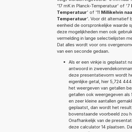
'17 mK in Planck-Temperatuur' of '7
Temperatuur
' of '11
Millikelvin n
Temperatuur
'. Voor dit alternatie
eenheid de oorspronkelijke waarde
deze mogelijkheden men ook gebruikt
vermelding in lange selectielijsten 
Dat alles wordt voor ons overgenome
van een seconde gedaan.
Als er een vinkje is geplaatst n
antwoord in zwevendekommanot
deze presentatievorm wordt he
eigenlijke getal, hier 5,724 4
het weergeven van getallen bep
getallen ook weergegeven als
en zeer kleine aantallen gemakk
geplaatst, dan wordt het resul
bovenstaande voorbeeld zou he
Onafhankelijk van de presentat
deze calculator 14 plaatsen. 