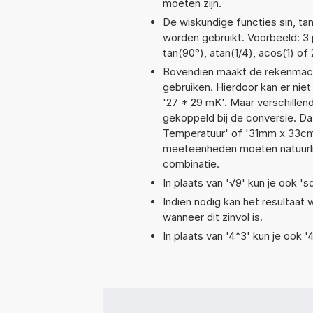
moeten zijn.
De wiskundige functies sin, tan
worden gebruikt. Voorbeeld: 3 po
tan(90°), atan(1/4), acos(1) of
Bovendien maakt de rekenmachi
gebruiken. Hierdoor kan er nie
'27 * 29 mK'. Maar verschille
gekoppeld bij de conversie. Dat 
Temperatuur' of '31mm x 33c
meeteenheden moeten natuurlijk
combinatie.
In plaats van '√9' kun je ook 'sq
Indien nodig kan het resultaat
wanneer dit zinvol is.
In plaats van '4^3' kun je ook '