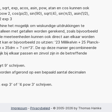
, sqrt, exp, acos, asin, pow, atan en cos kunnen ook
w 2, cos(pi/2), sin(90), sqrt(4), sin(π/2), asin(1/2),
 2 exp 3
ne het mogelijk om wiskundige uitdrukkingen te
t alleen met getallen worden gerekend, zoals bijvoorbeeld
nde meeteenheden kunnen ook direct aan elkaar worden
kan er bijvoorbeeld zo uitzien: '23 Millikelvin + 25 Planck-
m x 35dm = ? cm^3'. De op deze manier gecombineerde
 bij elkaar passen en zinvol zijn in de betreffende
rt 9' schrijven.
 worden afgerond op een bepaald aantal decimalen
4 exp 3' of '4 pow 3' schrijven.
Impressum
-
Privacybeleid
- © 2005-2026 by Thomas Hainke