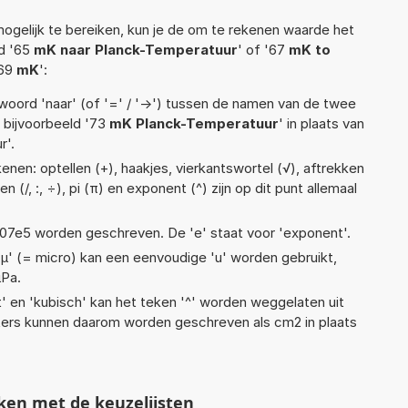
ogelijk te bereiken, kun je de om te rekenen waarde het
ld '65
mK naar Planck-Temperatuur
' of '67
mK to
'69
mK
':
woord 'naar' (of '=' / '->') tussen de namen van de twee
bijvoorbeeld '73
mK Planck-Temperatuur
' in plaats van
r'.
nen: optellen (+), haakjes, vierkantswortel (√), aftrekken
en (/, :, ÷), pi (π) en exponent (^) zijn op dit punt allemaal
 1,07e5 worden geschreven. De 'e' staat voor 'exponent'.
 'µ' (= micro) kan een eenvoudige 'u' worden gebruikt,
µPa.
t' en 'kubisch' kan het teken '^' worden weggelaten uit
eters kunnen daarom worden geschreven als cm2 in plaats
ken met de keuzelijsten