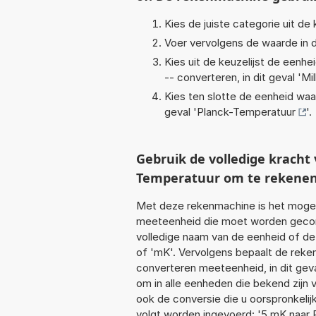
Kies de juiste categorie uit de k
Voer vervolgens de waarde in d
Kies uit de keuzelijst de eenh
-- converteren, in dit geval '
Mil
Kies ten slotte de eenheid waa
geval '
Planck-Temperatuur
'.
Gebruik de volledige krach
Temperatuur om te rekene
Met deze rekenmachine is het mogeli
meeteenheid die moet worden geconver
volledige naam van de eenheid of de 
of 'mK'. Vervolgens bepaalt de rek
converteren meeteenheid, in dit gev
om in alle eenheden die bekend zijn v
ook de conversie die u oorspronkelij
volgt worden ingevoerd: '5 mK naar 