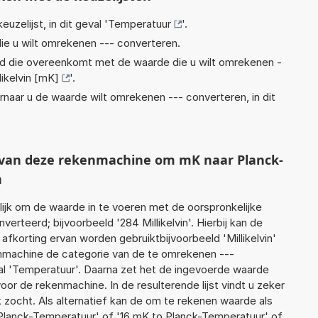
euzelijst, in dit geval '
Temperatuur
'.
ie u wilt omrekenen --- converteren.
eid die overeenkomt met de waarde die u wilt omrekenen -
likelvin [mK]
'.
rnaar u de waarde wilt omrekenen --- converteren, in dit
t van deze rekenmachine om mK naar Planck-
n
jk om de waarde in te voeren met de oorspronkelijke
teerd; bijvoorbeeld '284 Millikelvin'. Hierbij kan de
afkorting ervan worden gebruiktbijvoorbeeld 'Millikelvin'
enmachine de categorie van de te omrekenen ---
al 'Temperatuur'. Daarna zet het de ingevoerde waarde
oor de rekenmachine. In de resulterende lijst vindt u zeker
k zocht. Als alternatief kan de om te rekenen waarde als
Planck-Temperatuur' of '16 mK to Planck-Temperatuur' of