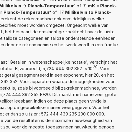
Millikelvin -> Planck-Temperatuur
' of '9
mK = Planck-
aar Planck-Temperatuur
' of '17
Millikelvin to Planck-
f berekent de rekenmachine ook onmiddellijk in welke
 specifiek moet worden omgezet. Ongeacht welke van
, het bespaart de omslachtige zoektocht naar de juiste
met talloze categorieën en talloze ondersteunde eenheden.
n door de rekenmachine en het werk wordt in een fractie
aast 'Getallen in wetenschappelijke notatie', verschijnt het
20
atie. Bijvoorbeeld, 5,724 444 392 352
×
10
. Voor
t getal gesegmenteerd in een exponent, hier 20, en het
44 392 352. Voor apparaten waarop de mogelijkheden voor
erkt is, zoals bijvoorbeeld bij zakrekenmachines, worden
 5,724 444 392 352 E+20. Dit maakt met name zeer grote
elijker leesbaar. Indien op deze plaats geen vinkje is
taat op de gebruikelijke manier weergegeven. Voor het
t er dan zo uitzien: 572 444 439 235 200 000 000.
ie van de resultaten is de maximale nauwkeurigheid van
Dat zou voor de meeste toepassingen nauwkeurig genoeg