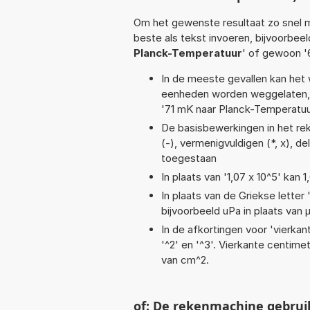
Om het gewenste resultaat zo snel m
beste als tekst invoeren, bijvoorbee
Planck-Temperatuur
' of gewoon 
In de meeste gevallen kan het 
eenheden worden weggelaten, 
'71 mK naar Planck-Temperatuu
De basisbewerkingen in het reke
(-), vermenigvuldigen (*, x), del
toegestaan
In plaats van '1,07 x 10^5' kan
In plaats van de Griekse letter
bijvoorbeeld uPa in plaats van 
In de afkortingen voor 'vierkan
'^2' en '^3'. Vierkante centim
van cm^2.
of: De rekenmachine gebrui