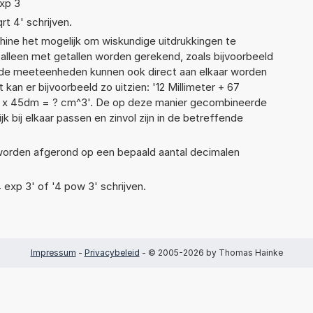
exp 3
rt 4' schrijven.
ne het mogelijk om wiskundige uitdrukkingen te
t alleen met getallen worden gerekend, zoals bijvoorbeeld
nde meeteenheden kunnen ook direct aan elkaar worden
 kan er bijvoorbeeld zo uitzien: '12 Millimeter + 67
 x 45dm = ? cm^3'. De op deze manier gecombineerde
 bij elkaar passen en zinvol zijn in de betreffende
 worden afgerond op een bepaald aantal decimalen
4 exp 3' of '4 pow 3' schrijven.
Impressum
-
Privacybeleid
- © 2005-2026 by Thomas Hainke