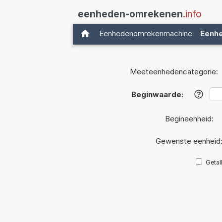
eenheden-omrekenen
.info
Eenhedenomrekenmachine
Eenh
Meeteenhedencategorie:
Beginwaarde:
?
Begineenheid:
Gewenste eenheid
Getal