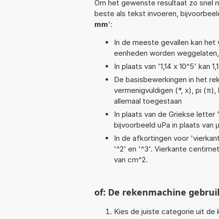
Om het gewenste resultaat zo snel m
beste als tekst invoeren, bijvoorbee
mm
':
In de meeste gevallen kan het 
eenheden worden weggelaten, 
In plaats van '1,14 x 10^5' kan
De basisbewerkingen in het reken
vermenigvuldigen (*, x), pi (π),
allemaal toegestaan
In plaats van de Griekse letter
bijvoorbeeld uPa in plaats van 
In de afkortingen voor 'vierkan
'^2' en '^3'. Vierkante centim
van cm^2.
of: De rekenmachine gebrui
Kies de juiste categorie uit de k