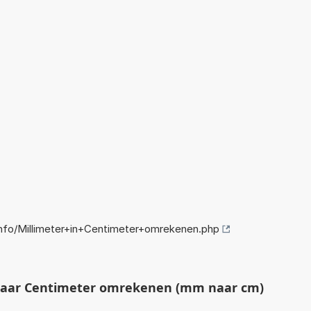
fo/Millimeter+in+Centimeter+omrekenen.php
naar Centimeter omrekenen (mm naar cm)