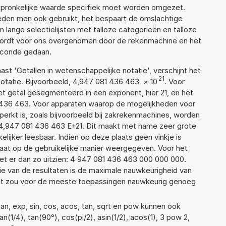
rspronkelijke waarde specifiek moet worden omgezet.
den men ook gebruikt, het bespaart de omslachtige
n lange selectielijsten met talloze categorieën en talloze
wordt voor ons overgenomen door de rekenmachine en het
econde gedaan.
aast 'Getallen in wetenschappelijke notatie', verschijnt het
21
atie. Bijvoorbeeld, 4,947 081 436 463
×
10
. Voor
t getal gesegmenteerd in een exponent, hier 21, en het
81 436 463. Voor apparaten waarop de mogelijkheden voor
erkt is, zoals bijvoorbeeld bij zakrekenmachines, worden
4,947 081 436 463 E+21. Dit maakt met name zeer grote
elijker leesbaar. Indien op deze plaats geen vinkje is
taat op de gebruikelijke manier weergegeven. Voor het
t er dan zo uitzien: 4 947 081 436 463 000 000 000.
ie van de resultaten is de maximale nauwkeurigheid van
Dat zou voor de meeste toepassingen nauwkeurig genoeg
an, exp, sin, cos, acos, tan, sqrt en pow kunnen ook
(1/4), tan(90°), cos(pi/2), asin(1/2), acos(1), 3 pow 2,