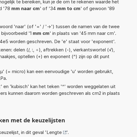
ogelijk te bereiken, kun je de om te rekenen waarde het
ld '78
mm naar cm
' of '34
mm to cm
' of gewoon '89
woord 'naar' (of '=' / '->') tussen de namen van de twee
bijvoorbeeld '1
mm cm
' in plaats van '45 mm naar cm'.
 1,14e5 worden geschreven. De 'e' staat voor 'exponent'.
en: delen (/, :, ÷), aftrekken (-), vierkantswortel (√),
 haakjes, optellen (+) en exponent (^) zijn op dit punt
 'µ' (= micro) kan een eenvoudige 'u' worden gebruikt,
µPa.
t' en 'kubisch' kan het teken '^' worden weggelaten uit
eters kunnen daarom worden geschreven als cm2 in plaats
ken met de keuzelijsten
euzelijst, in dit geval '
Lengte
'.