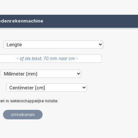
edenrekenmachine
:
len in wetenschappelijke notatie