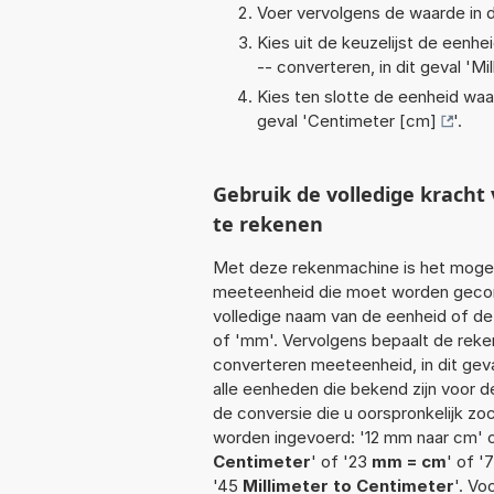
Voer vervolgens de waarde in d
Kies uit de keuzelijst de eenh
-- converteren, in dit geval '
Mi
Kies ten slotte de eenheid waa
geval '
Centimeter [cm]
'.
Gebruik de volledige krac
te rekenen
Met deze rekenmachine is het mogeli
meeteenheid die moet worden geconve
volledige naam van de eenheid of de 
of 'mm'. Vervolgens bepaalt de rek
converteren meeteenheid, in dit gev
alle eenheden die bekend zijn voor de
de conversie die u oorspronkelijk zo
worden ingevoerd: '12 mm naar cm' 
Centimeter
' of '23
mm = cm
' of '
'45
Millimeter to Centimeter
'. Vo