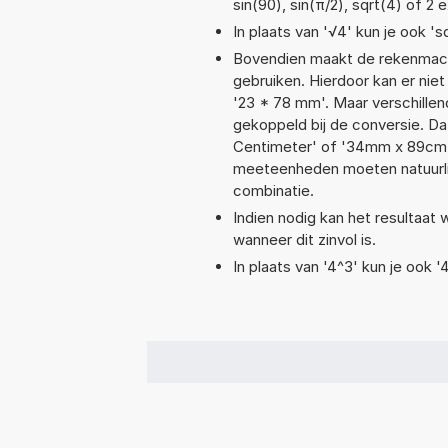
sin(90), sin(π/2), sqrt(4) of 2 
In plaats van '√4' kun je ook 'sq
Bovendien maakt de rekenmachi
gebruiken. Hierdoor kan er nie
'23 * 78 mm'. Maar verschille
gekoppeld bij de conversie. Dat
Centimeter' of '34mm x 89cm
meeteenheden moeten natuurlijk
combinatie.
Indien nodig kan het resultaat
wanneer dit zinvol is.
In plaats van '4^3' kun je ook '