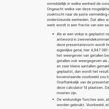
onmiddellijk in welke eenheid de oo
Ongeacht welke van deze mogelijkhe
zoektocht naar de juiste vermelding i
ondersteunde eenheden. Dat alles 
werk wordt in een fractie van een s
Als er een vinkje is geplaatst n
antwoord in zwevendekommanot
deze presentatievorm wordt he
eigenlijke getal, hier 4,947 0
het weergeven van getallen bep
getallen ook weergegeven als 
en zeer kleine aantallen gemakk
geplaatst, dan wordt het resul
bovenstaande voorbeeld zou he
Onafhankelijk van de presentat
deze calculator 14 plaatsen. 
moeten zijn.
De wiskundige functies asin, at
worden gebruikt. Voorbeeld: atan