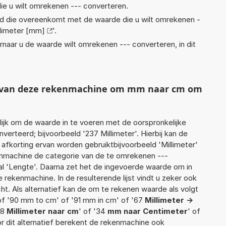
ie u wilt omrekenen --- converteren.
eid die overeenkomt met de waarde die u wilt omrekenen -
llimeter [mm]
'.
rnaar u de waarde wilt omrekenen --- converteren, in dit
ht van deze rekenmachine om mm naar cm om
jk om de waarde in te voeren met de oorspronkelijke
rteerd; bijvoorbeeld '237 Millimeter'. Hierbij kan de
afkorting ervan worden gebruiktbijvoorbeeld 'Millimeter'
enmachine de categorie van de te omrekenen ---
al 'Lengte'. Daarna zet het de ingevoerde waarde om in
 rekenmachine. In de resulterende lijst vindt u zeker ook
cht. Als alternatief kan de om te rekenen waarde als volgt
of '90 mm to cm' of '91 mm in cm' of '67
Millimeter ->
78
Millimeter naar cm
' of '34
mm naar Centimeter
' of
or dit alternatief berekent de rekenmachine ook