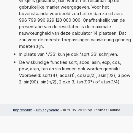
vinkje is geplaatst, dan wordt het resultaat op de
gebruikelijke manier weergegeven. Voor het
bovenstaande voorbeeld zou het er dan zo uitzien:
996 799 990 929 120 000 000. Onafhankelijk van de
presentatie van de resultaten is de maximale
nauwkeurigheid van deze calculator 14 plaatsen. Dat
zou voor de meeste toepassingen nauwkeurig genoeg
moeten zijn.
In plaats van '√36' kun je ook 'sqrt 36' schrijven.
De wiskundige functies sqrt, acos, asin, exp, cos,
pow, atan, tan en sin kunnen ook worden gebruikt.
Voorbeeld: sqrt(4), acos(1), cos(pi/2), asin(1/2), 3 pow
2, sin(90), sin(π/2), 2 exp 3, tan(90°) of atan(1/4)
Impressum
-
Privacybeleid
- © 2005-2026 by Thomas Hainke