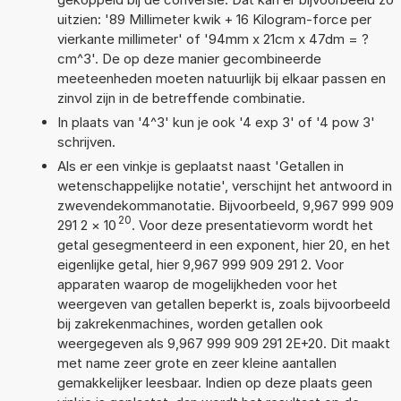
uitzien: '89 Millimeter kwik + 16 Kilogram-force per
vierkante millimeter' of '94mm x 21cm x 47dm = ?
cm^3'. De op deze manier gecombineerde
meeteenheden moeten natuurlijk bij elkaar passen en
zinvol zijn in de betreffende combinatie.
In plaats van '4^3' kun je ook '4 exp 3' of '4 pow 3'
schrijven.
Als er een vinkje is geplaatst naast 'Getallen in
wetenschappelijke notatie', verschijnt het antwoord in
zwevendekommanotatie. Bijvoorbeeld, 9,967 999 909
20
291 2
×
10
. Voor deze presentatievorm wordt het
getal gesegmenteerd in een exponent, hier 20, en het
eigenlijke getal, hier 9,967 999 909 291 2. Voor
apparaten waarop de mogelijkheden voor het
weergeven van getallen beperkt is, zoals bijvoorbeeld
bij zakrekenmachines, worden getallen ook
weergegeven als 9,967 999 909 291 2E+20. Dit maakt
met name zeer grote en zeer kleine aantallen
gemakkelijker leesbaar. Indien op deze plaats geen