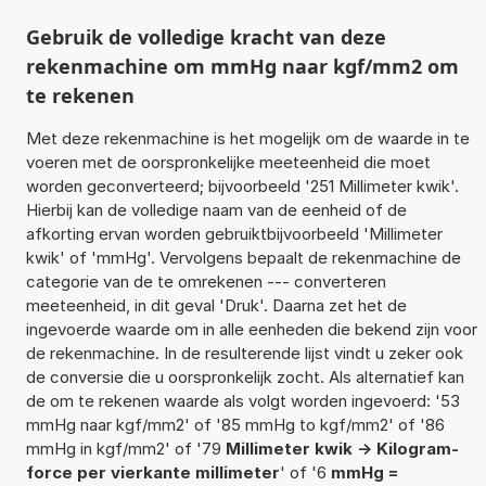
Gebruik de volledige kracht van deze
rekenmachine om mmHg naar kgf/mm2 om
te rekenen
Met deze rekenmachine is het mogelijk om de waarde in te
voeren met de oorspronkelijke meeteenheid die moet
worden geconverteerd; bijvoorbeeld '251 Millimeter kwik'.
Hierbij kan de volledige naam van de eenheid of de
afkorting ervan worden gebruiktbijvoorbeeld 'Millimeter
kwik' of 'mmHg'. Vervolgens bepaalt de rekenmachine de
categorie van de te omrekenen --- converteren
meeteenheid, in dit geval 'Druk'. Daarna zet het de
ingevoerde waarde om in alle eenheden die bekend zijn voor
de rekenmachine. In de resulterende lijst vindt u zeker ook
de conversie die u oorspronkelijk zocht. Als alternatief kan
de om te rekenen waarde als volgt worden ingevoerd: '53
mmHg naar kgf/mm2' of '85 mmHg to kgf/mm2' of '86
mmHg in kgf/mm2' of '79
Millimeter kwik -> Kilogram-
force per vierkante millimeter
' of '6
mmHg =