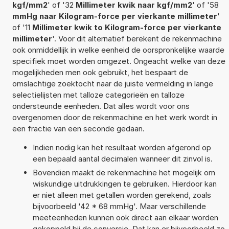
kgf/mm2
' of '32
Millimeter kwik naar kgf/mm2
' of '58
mmHg naar Kilogram-force per vierkante millimeter
'
of '11
Millimeter kwik to Kilogram-force per vierkante
millimeter
'. Voor dit alternatief berekent de rekenmachine
ook onmiddellijk in welke eenheid de oorspronkelijke waarde
specifiek moet worden omgezet. Ongeacht welke van deze
mogelijkheden men ook gebruikt, het bespaart de
omslachtige zoektocht naar de juiste vermelding in lange
selectielijsten met talloze categorieën en talloze
ondersteunde eenheden. Dat alles wordt voor ons
overgenomen door de rekenmachine en het werk wordt in
een fractie van een seconde gedaan.
Indien nodig kan het resultaat worden afgerond op
een bepaald aantal decimalen wanneer dit zinvol is.
Bovendien maakt de rekenmachine het mogelijk om
wiskundige uitdrukkingen te gebruiken. Hierdoor kan
er niet alleen met getallen worden gerekend, zoals
bijvoorbeeld '42 * 68 mmHg'. Maar verschillende
meeteenheden kunnen ook direct aan elkaar worden
gekoppeld bij de conversie. Dat kan er bijvoorbeeld zo