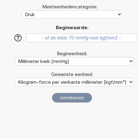
Meeteenhedencategorie:
Beginwaarde:
?
Begineenheid:
Gewenste eenheid: