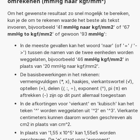
omrekenen (mmHg naar kgf/mm²)
Om het gewenste resultaat zo snel mogelijk te bereiken,
kun je de om te rekenen waarde het beste als tekst
invoeren, bijvoorbeeld '41
mmHg naar kgf/mm2
' of '67
mmHg to kgf/mm2
' of gewoon '93
mmHg
':
In de meeste gevallen kan het woord 'naar' (of '=' / '-
>') tussen de namen van de twee eenheden worden
weggelaten, bijvoorbeeld '46
mmHg kgf/mm2
' in
plaats van '20 mmHg naar kgf/mm2'.
De basisbewerkingen in het rekenen:
vermenigvuldigen (*, x), haakjes, vierkantswortel (√),
optellen (+), delen (/, :, ÷), exponent (^), pi (π) en
aftrekken (-) zijn op dit punt allemaal toegestaan
In de afkortingen voor 'vierkant' en 'kubisch' kan het
teken '^' worden weggelaten uit '^2' en '^3'. Vierkante
centimeters kunnen daarom worden geschreven als
cm2 in plaats van cm^2.
In plaats van '1,55 x 10^5' kan 1,55e5 worden
geschreven. De 'e' staat voor 'exponent'.