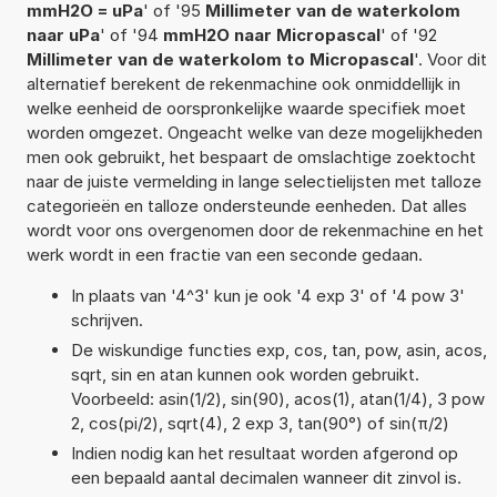
mmH2O = uPa
' of '95
Millimeter van de waterkolom
naar uPa
' of '94
mmH2O naar Micropascal
' of '92
Millimeter van de waterkolom to Micropascal
'. Voor dit
alternatief berekent de rekenmachine ook onmiddellijk in
welke eenheid de oorspronkelijke waarde specifiek moet
worden omgezet. Ongeacht welke van deze mogelijkheden
men ook gebruikt, het bespaart de omslachtige zoektocht
naar de juiste vermelding in lange selectielijsten met talloze
categorieën en talloze ondersteunde eenheden. Dat alles
wordt voor ons overgenomen door de rekenmachine en het
werk wordt in een fractie van een seconde gedaan.
In plaats van '4^3' kun je ook '4 exp 3' of '4 pow 3'
schrijven.
De wiskundige functies exp, cos, tan, pow, asin, acos,
sqrt, sin en atan kunnen ook worden gebruikt.
Voorbeeld: asin(1/2), sin(90), acos(1), atan(1/4), 3 pow
2, cos(pi/2), sqrt(4), 2 exp 3, tan(90°) of sin(π/2)
Indien nodig kan het resultaat worden afgerond op
een bepaald aantal decimalen wanneer dit zinvol is.