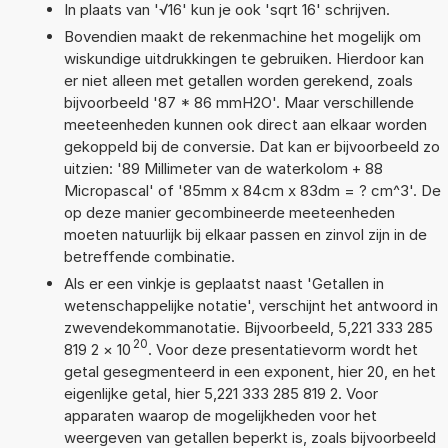
In plaats van '√16' kun je ook 'sqrt 16' schrijven.
Bovendien maakt de rekenmachine het mogelijk om
wiskundige uitdrukkingen te gebruiken. Hierdoor kan
er niet alleen met getallen worden gerekend, zoals
bijvoorbeeld '87 * 86 mmH2O'. Maar verschillende
meeteenheden kunnen ook direct aan elkaar worden
gekoppeld bij de conversie. Dat kan er bijvoorbeeld zo
uitzien: '89 Millimeter van de waterkolom + 88
Micropascal' of '85mm x 84cm x 83dm = ? cm^3'. De
op deze manier gecombineerde meeteenheden
moeten natuurlijk bij elkaar passen en zinvol zijn in de
betreffende combinatie.
Als er een vinkje is geplaatst naast 'Getallen in
wetenschappelijke notatie', verschijnt het antwoord in
zwevendekommanotatie. Bijvoorbeeld, 5,221 333 285
20
819 2
×
10
. Voor deze presentatievorm wordt het
getal gesegmenteerd in een exponent, hier 20, en het
eigenlijke getal, hier 5,221 333 285 819 2. Voor
apparaten waarop de mogelijkheden voor het
weergeven van getallen beperkt is, zoals bijvoorbeeld