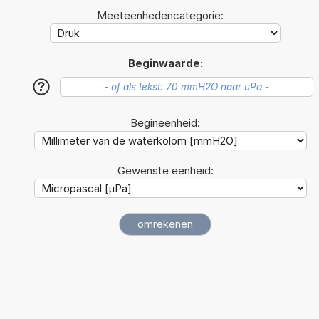
Meeteenhedencategorie:
Beginwaarde:
?
Begineenheid:
Gewenste eenheid: