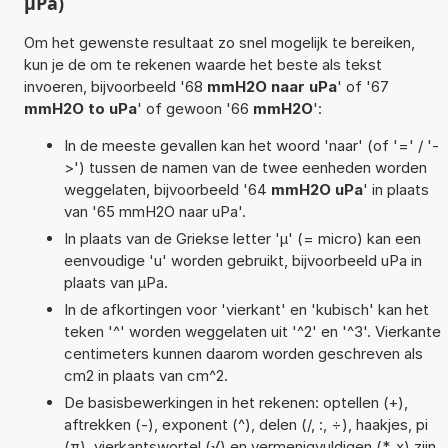
µPa)
Om het gewenste resultaat zo snel mogelijk te bereiken,
kun je de om te rekenen waarde het beste als tekst
invoeren, bijvoorbeeld '68
mmH2O naar uPa
' of '67
mmH2O to uPa
' of gewoon '66
mmH2O
':
In de meeste gevallen kan het woord 'naar' (of '=' / '-
>') tussen de namen van de twee eenheden worden
weggelaten, bijvoorbeeld '64
mmH2O uPa
' in plaats
van '65 mmH2O naar uPa'.
In plaats van de Griekse letter 'µ' (= micro) kan een
eenvoudige 'u' worden gebruikt, bijvoorbeeld uPa in
plaats van µPa.
In de afkortingen voor 'vierkant' en 'kubisch' kan het
teken '^' worden weggelaten uit '^2' en '^3'. Vierkante
centimeters kunnen daarom worden geschreven als
cm2 in plaats van cm^2.
De basisbewerkingen in het rekenen: optellen (+),
aftrekken (-), exponent (^), delen (/, :, ÷), haakjes, pi
(π), vierkantswortel (√) en vermenigvuldigen (*, x) zijn