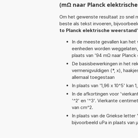
(mΩ naar Planck elektrisch
Om het gewenste resultaat zo snel m
beste als tekst invoeren, bijvoorbee
to Planck elektrische weerstand
In de meeste gevallen kan het 
eenheden worden weggelaten, 
plaats van '94 mΩ naar Planck 
De basisbewerkingen in het reken
vermenigvuldigen (*, x), haakjes
allemaal toegestaan
In plaats van '1,96 x 10^5' kan
In de afkortingen voor 'vierkan
'^2' en '^3'. Vierkante centim
van cm^2.
In plaats van de Griekse letter
bijvoorbeeld uPa in plaats van 