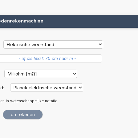
edenrekenmachine
id:
len in wetenschappelijke notatie