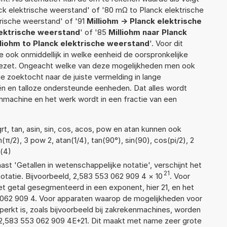
k elektrische weerstand' of '80 mΩ to Planck elektrische
trische weerstand' of '91
Milliohm -> Planck elektrische
lektrische weerstand
' of '85
Milliohm naar Planck
lliohm to Planck elektrische weerstand
'. Voor dit
 ook onmiddellijk in welke eenheid de oorspronkelijke
zet. Ongeacht welke van deze mogelijkheden men ook
e zoektocht naar de juiste vermelding in lange
eën en talloze ondersteunde eenheden. Dat alles wordt
machine en het werk wordt in een fractie van een
t, tan, asin, sin, cos, acos, pow en atan kunnen ook
(π/2), 3 pow 2, atan(1/4), tan(90°), sin(90), cos(pi/2), 2
t(4)
aast 'Getallen in wetenschappelijke notatie', verschijnt het
21
atie. Bijvoorbeeld, 2,583 553 062 909 4
×
10
. Voor
t getal gesegmenteerd in een exponent, hier 21, en het
53 062 909 4. Voor apparaten waarop de mogelijkheden voor
erkt is, zoals bijvoorbeeld bij zakrekenmachines, worden
2,583 553 062 909 4E+21. Dit maakt met name zeer grote