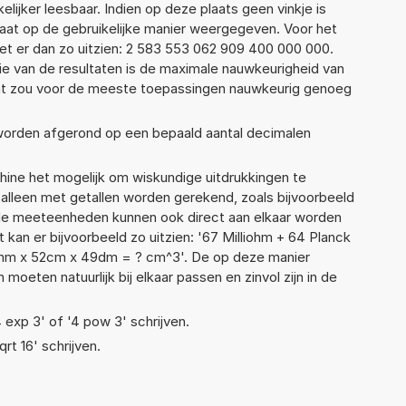
elijker leesbaar. Indien op deze plaats geen vinkje is
taat op de gebruikelijke manier weergegeven. Voor het
t er dan zo uitzien: 2 583 553 062 909 400 000 000.
ie van de resultaten is de maximale nauwkeurigheid van
Dat zou voor de meeste toepassingen nauwkeurig genoeg
 worden afgerond op een bepaald aantal decimalen
ne het mogelijk om wiskundige uitdrukkingen te
t alleen met getallen worden gerekend, zoals bijvoorbeeld
nde meeteenheden kunnen ook direct aan elkaar worden
 kan er bijvoorbeeld zo uitzien: '67 Milliohm + 64 Planck
5mm x 52cm x 49dm = ? cm^3'. De op deze manier
ten natuurlijk bij elkaar passen en zinvol zijn in de
4 exp 3' of '4 pow 3' schrijven.
qrt 16' schrijven.