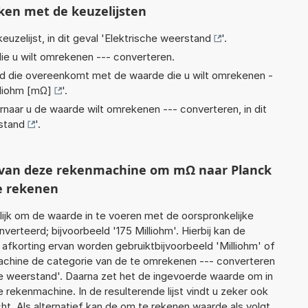
ken met de keuzelijsten
euzelijst, in dit geval '
Elektrische weerstand
'.
ie u wilt omrekenen --- converteren.
eid die overeenkomt met de waarde die u wilt omrekenen -
lliohm [mΩ]
'.
rnaar u de waarde wilt omrekenen --- converteren, in dit
stand
'.
t van deze rekenmachine om mΩ naar Planck
e rekenen
jk om de waarde in te voeren met de oorspronkelijke
rteerd; bijvoorbeeld '175 Milliohm'. Hierbij kan de
afkorting ervan worden gebruiktbijvoorbeeld 'Milliohm' of
achine de categorie van de te omrekenen --- converteren
che weerstand'. Daarna zet het de ingevoerde waarde om in
 rekenmachine. In de resulterende lijst vindt u zeker ook
cht. Als alternatief kan de om te rekenen waarde als volgt