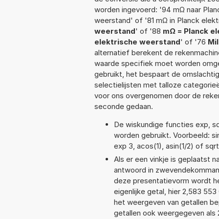
worden ingevoerd: '94 mΩ naar Planc
weerstand' of '81 mΩ in Planck elek
weerstand
' of '88
mΩ = Planck e
elektrische weerstand
' of '76
Mi
alternatief berekent de rekenmachine
waarde specifiek moet worden omge
gebruikt, het bespaart de omslachtig
selectielijsten met talloze categori
voor ons overgenomen door de reken
seconde gedaan.
De wiskundige functies exp, sqr
worden gebruikt. Voorbeeld: sin
exp 3, acos(1), asin(1/2) of sqr
Als er een vinkje is geplaatst n
antwoord in zwevendekommanot
deze presentatievorm wordt he
eigenlijke getal, hier 2,583 5
het weergeven van getallen bep
getallen ook weergegeven als 