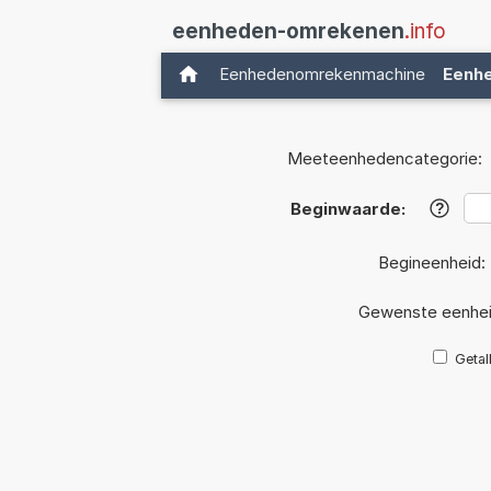
eenheden-omrekenen
.info
Eenhedenomrekenmachine
Eenh
Meeteenhedencategorie:
Beginwaarde:
?
Begineenheid:
Gewenste eenhe
Getal