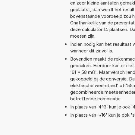
en zeer kleine aantallen gemakk
geplaatst, dan wordt het resul
bovenstaande voorbeeld zou he
Onafhankelijk van de presentat
deze calculator 14 plaatsen. 
moeten zijn.
Indien nodig kan het resultaat
wanneer dit zinvol is.
Bovendien maakt de rekenmachi
gebruiken. Hierdoor kan er nie
'61 * 58 mΩ'. Maar verschille
gekoppeld bij de conversie. Dat
elektrische weerstand' of '5
gecombineerde meeteenheden moe
betreffende combinatie.
In plaats van '4^3' kun je ook '
In plaats van '√16' kun je ook 's