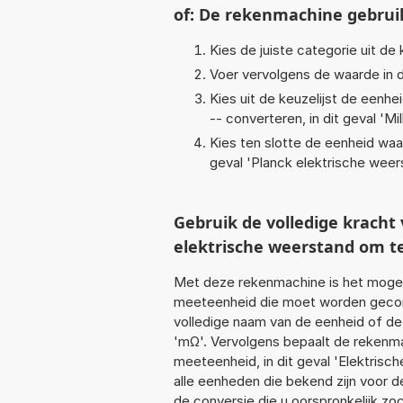
of: De rekenmachine gebrui
Kies de juiste categorie uit de k
Voer vervolgens de waarde in d
Kies uit de keuzelijst de eenh
-- converteren, in dit geval '
Mi
Kies ten slotte de eenheid waa
geval '
Planck elektrische weer
Gebruik de volledige krach
elektrische weerstand om t
Met deze rekenmachine is het mogeli
meeteenheid die moet worden geconve
volledige naam van de eenheid of de 
'mΩ'. Vervolgens bepaalt de rekenm
meeteenheid, in dit geval 'Elektris
alle eenheden die bekend zijn voor de
de conversie die u oorspronkelijk zo