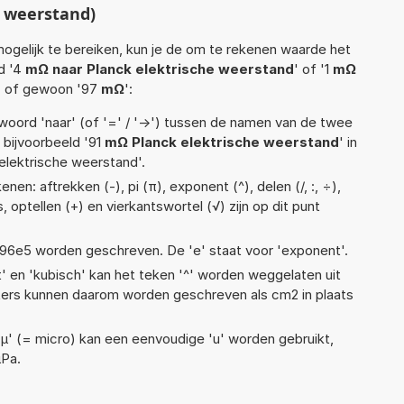
e weerstand)
ogelijk te bereiken, kun je de om te rekenen waarde het
ld '4
mΩ naar Planck elektrische weerstand
' of '1
mΩ
' of gewoon '97
mΩ
':
woord 'naar' (of '=' / '->') tussen de namen van de twee
bijvoorbeeld '91
mΩ Planck elektrische weerstand
' in
elektrische weerstand'.
en: aftrekken (-), pi (π), exponent (^), delen (/, :, ÷),
, optellen (+) en vierkantswortel (√) zijn op dit punt
 1,96e5 worden geschreven. De 'e' staat voor 'exponent'.
t' en 'kubisch' kan het teken '^' worden weggelaten uit
eters kunnen daarom worden geschreven als cm2 in plaats
 'µ' (= micro) kan een eenvoudige 'u' worden gebruikt,
µPa.