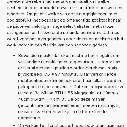
berekent de rekenmachine ook onmiddellijk in welke
eenheid de oorspronkelijke waarde specifiek moet worden
omgezet. Ongeacht welke van deze mogelijkheden men
ook gebruikt, het bespaart de omslachtige zoektocht naar
de juiste vermelding in lange selectielijsten met talloze
categorieën en talloze ondersteunde eenheden. Dat alles
wordt voor ons overgenomen door de rekenmachine en het
werk wordt in een fractie van een seconde gedaan.
Bovendien maakt de rekenmachine het mogelijk om
wiskundige uitdrukkingen te gebruiken. Hierdoor kan
er niet alleen met getallen worden gerekend, zoals
bijvoorbeeld '76 * 97 MMBtu'. Maar verschillende
meeteenheden kunnen ook direct aan elkaar worden
gekoppeld bij de conversie. Dat kan er bijvoorbeeld zo
uitzien: '34 Million BTU + 55 Megajoule' of '19mm x
40cm x 61dm = ? cm^3'. De op deze manier
gecombineerde meeteenheden moeten natuurlijk bij
elkaar passen en zinvol zijn in de betreffende
combinatie.
De wiskundige functies sqrt, cos, pow, atan, asin, exp,