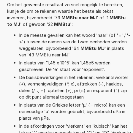
Om het gewenste resultaat zo snel mogelijk te bereiken,
kun je de om te rekenen waarde het beste als tekst
invoeren, bijvoorbeeld '79
MMBtu naar MJ
' of '1
MMBtu
to MJ
' of gewoon '22
MMBtu
':
In de meeste gevallen kan het woord 'naar' (of '=' / '-
>') tussen de namen van de twee eenheden worden
weggelaten, bijvoorbeeld '64
MMBtu MJ
' in plaats
van '43 MMBtu naar MJ'.
In plaats van '1,45 x 10^5' kan 1,45e5 worden
geschreven. De 'e' staat voor 'exponent'.
De basisbewerkingen in het rekenen: vierkantswortel
(√), vermenigvuldigen (*, x), aftrekken (-), haakjes,
delen (/, :, ÷), optellen (+), pi (π) en exponent (^) zijn
op dit punt allemaal toegestaan
In plaats van de Griekse letter 'µ' (= micro) kan een
eenvoudige 'u' worden gebruikt, bijvoorbeeld uPa in
plaats van µPa.
In de afkortingen voor 'vierkant' en 'kubisch' kan het
teken '^' worden weggelaten uit '^2' en '^3'. Vierkante