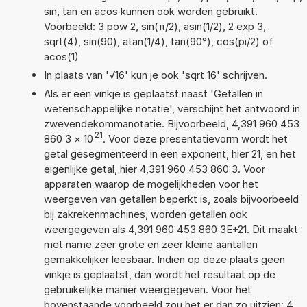
sin, tan en acos kunnen ook worden gebruikt.
Voorbeeld: 3 pow 2, sin(π/2), asin(1/2), 2 exp 3,
sqrt(4), sin(90), atan(1/4), tan(90°), cos(pi/2) of
acos(1)
In plaats van '√16' kun je ook 'sqrt 16' schrijven.
Als er een vinkje is geplaatst naast 'Getallen in
wetenschappelijke notatie', verschijnt het antwoord in
zwevendekommanotatie. Bijvoorbeeld, 4,391 960 453
21
860 3
×
10
. Voor deze presentatievorm wordt het
getal gesegmenteerd in een exponent, hier 21, en het
eigenlijke getal, hier 4,391 960 453 860 3. Voor
apparaten waarop de mogelijkheden voor het
weergeven van getallen beperkt is, zoals bijvoorbeeld
bij zakrekenmachines, worden getallen ook
weergegeven als 4,391 960 453 860 3E+21. Dit maakt
met name zeer grote en zeer kleine aantallen
gemakkelijker leesbaar. Indien op deze plaats geen
vinkje is geplaatst, dan wordt het resultaat op de
gebruikelijke manier weergegeven. Voor het
bovenstaande voorbeeld zou het er dan zo uitzien: 4