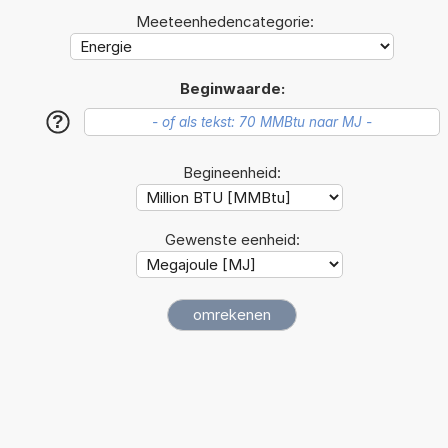
Meeteenhedencategorie:
Beginwaarde:
?
Begineenheid:
Gewenste eenheid: