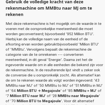
Gebruik de volledige kracht van deze
rekenmachine om MMBtu naar MJ om te
rekenen
Met deze rekenmachine is het mogelijk om de waarde in te
voeren met de oorspronkelijke meeteenheid die moet
worden geconverteerd; bijvoorbeeld '952 Million BTU'.
Hierbij kan de volledige naam van de eenheid of de
afkorting ervan worden gebruiktbijvoorbeeld 'Million BTU'
of 'MMBtu'. Vervolgens bepaalt de rekenmachine de
categorie van de te omrekenen --- converteren
meeteenheid, in dit geval 'Energie'. Daarna zet het de
ingevoerde waarde om in alle eenheden die bekend zijn voor
de rekenmachine. In de resulterende lijst vindt u zeker ook
de conversie die u oorspronkelijk zocht. Als alternatief kan
de om te rekenen waarde als volgt worden ingevoerd: '43
MMBtu naar MJ' of '50 MMBtu to MJ' of '51 MMBtu in MJ'
of '64
Million BTU -> Megajoule
' of '85
MMBtu = MJ
' of
'7
Million BTU naar MJ
' of '28
MMBtu naar Megajoule
'
of '70
Million BTU to Megajoule
'. Voor dit alternatief