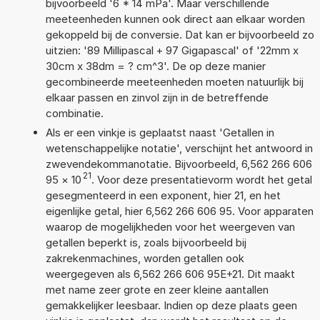
bijvoorbeeld '6 * 14 mPa'. Maar verschillende
meeteenheden kunnen ook direct aan elkaar worden
gekoppeld bij de conversie. Dat kan er bijvoorbeeld zo
uitzien: '89 Millipascal + 97 Gigapascal' of '22mm x
30cm x 38dm = ? cm^3'. De op deze manier
gecombineerde meeteenheden moeten natuurlijk bij
elkaar passen en zinvol zijn in de betreffende
combinatie.
Als er een vinkje is geplaatst naast 'Getallen in
wetenschappelijke notatie', verschijnt het antwoord in
zwevendekommanotatie. Bijvoorbeeld, 6,562 266 606
21
95
×
10
. Voor deze presentatievorm wordt het getal
gesegmenteerd in een exponent, hier 21, en het
eigenlijke getal, hier 6,562 266 606 95. Voor apparaten
waarop de mogelijkheden voor het weergeven van
getallen beperkt is, zoals bijvoorbeeld bij
zakrekenmachines, worden getallen ook
weergegeven als 6,562 266 606 95E+21. Dit maakt
met name zeer grote en zeer kleine aantallen
gemakkelijker leesbaar. Indien op deze plaats geen