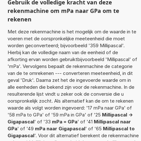
Gebruik de volledige kracht van deze
rekenmachine om mPa naar GPa om te
rekenen
Met deze rekenmachine is het mogelijk om de waarde in te
voeren met de oorspronkelijke meeteenheid die moet
worden geconverteerd; bijvoorbeeld '359 Millipascal'.
Hierbij kan de volledige naam van de eenheid of de
afkorting ervan worden gebruiktbijvoorbeeld 'Millipascal' of
'mPa'. Vervolgens bepaalt de rekenmachine de categorie
van de te omrekenen --- converteren meeteenheid, in dit
geval 'Druk'. Daarna zet het de ingevoerde waarde om in
alle eenheden die bekend zijn voor de rekenmachine. In de
resulterende lijst vindt u zeker ook de conversie die u
oorspronkelijk zocht. Als alternatief kan de om te rekenen
waarde als volgt worden ingevoerd: '17 mPa naar GPa' of
'58 mPa to GPa' of '59 mPa in GPa' of '25
Millipascal ->
Gigapascal
' of '33
mPa = GPa
' of '41
Millipascal naar
GPa
' of '49
mPa naar Gigapascal
' of '65
Millipascal to
Gigapascal
'. Voor dit alternatief berekent de rekenmachine