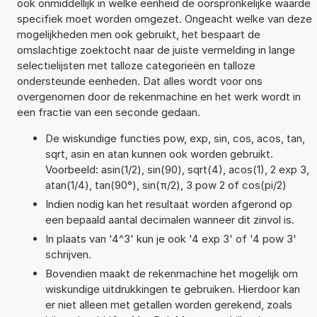
ook onmiddellijk in welke eenheid de oorspronkelijke waarde
specifiek moet worden omgezet. Ongeacht welke van deze
mogelijkheden men ook gebruikt, het bespaart de
omslachtige zoektocht naar de juiste vermelding in lange
selectielijsten met talloze categorieën en talloze
ondersteunde eenheden. Dat alles wordt voor ons
overgenomen door de rekenmachine en het werk wordt in
een fractie van een seconde gedaan.
De wiskundige functies pow, exp, sin, cos, acos, tan,
sqrt, asin en atan kunnen ook worden gebruikt.
Voorbeeld: asin(1/2), sin(90), sqrt(4), acos(1), 2 exp 3,
atan(1/4), tan(90°), sin(π/2), 3 pow 2 of cos(pi/2)
Indien nodig kan het resultaat worden afgerond op
een bepaald aantal decimalen wanneer dit zinvol is.
In plaats van '4^3' kun je ook '4 exp 3' of '4 pow 3'
schrijven.
Bovendien maakt de rekenmachine het mogelijk om
wiskundige uitdrukkingen te gebruiken. Hierdoor kan
er niet alleen met getallen worden gerekend, zoals