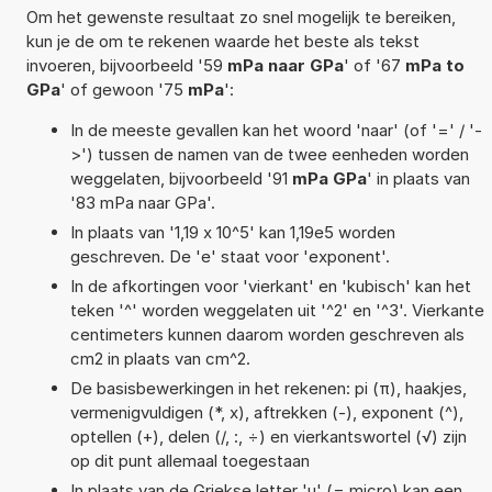
Om het gewenste resultaat zo snel mogelijk te bereiken,
kun je de om te rekenen waarde het beste als tekst
invoeren, bijvoorbeeld '59
mPa naar GPa
' of '67
mPa to
GPa
' of gewoon '75
mPa
':
In de meeste gevallen kan het woord 'naar' (of '=' / '-
>') tussen de namen van de twee eenheden worden
weggelaten, bijvoorbeeld '91
mPa GPa
' in plaats van
'83 mPa naar GPa'.
In plaats van '1,19 x 10^5' kan 1,19e5 worden
geschreven. De 'e' staat voor 'exponent'.
In de afkortingen voor 'vierkant' en 'kubisch' kan het
teken '^' worden weggelaten uit '^2' en '^3'. Vierkante
centimeters kunnen daarom worden geschreven als
cm2 in plaats van cm^2.
De basisbewerkingen in het rekenen: pi (π), haakjes,
vermenigvuldigen (*, x), aftrekken (-), exponent (^),
optellen (+), delen (/, :, ÷) en vierkantswortel (√) zijn
op dit punt allemaal toegestaan
In plaats van de Griekse letter 'µ' (= micro) kan een