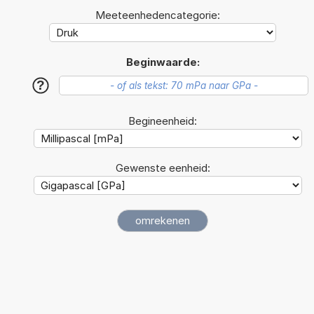
Meeteenhedencategorie:
Beginwaarde:
?
Begineenheid:
Gewenste eenheid: