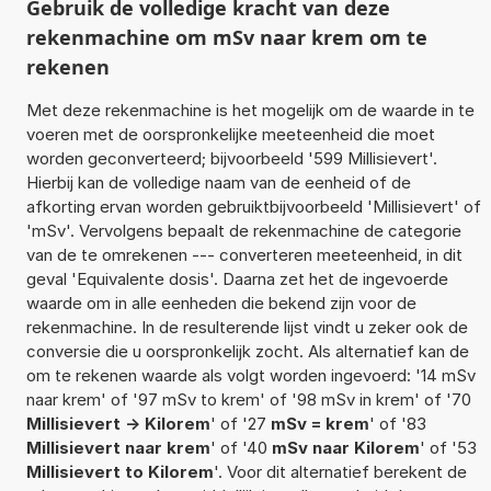
Gebruik de volledige kracht van deze
rekenmachine om mSv naar krem om te
rekenen
Met deze rekenmachine is het mogelijk om de waarde in te
voeren met de oorspronkelijke meeteenheid die moet
worden geconverteerd; bijvoorbeeld '599 Millisievert'.
Hierbij kan de volledige naam van de eenheid of de
afkorting ervan worden gebruiktbijvoorbeeld 'Millisievert' of
'mSv'. Vervolgens bepaalt de rekenmachine de categorie
van de te omrekenen --- converteren meeteenheid, in dit
geval 'Equivalente dosis'. Daarna zet het de ingevoerde
waarde om in alle eenheden die bekend zijn voor de
rekenmachine. In de resulterende lijst vindt u zeker ook de
conversie die u oorspronkelijk zocht. Als alternatief kan de
om te rekenen waarde als volgt worden ingevoerd: '14 mSv
naar krem' of '97 mSv to krem' of '98 mSv in krem' of '70
Millisievert -> Kilorem
' of '27
mSv = krem
' of '83
Millisievert naar krem
' of '40
mSv naar Kilorem
' of '53
Millisievert to Kilorem
'. Voor dit alternatief berekent de