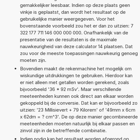
gemakkelijker leesbaar. Indien op deze plaats geen
vinkje is geplaatst, dan wordt het resultaat op de
gebruikelijke manier weergegeven. Voor het
bovenstaande voorbeeld zou het er dan zo uitzien: 7
322 177 711 146 000 000 000. Onafhankelijk van de
presentatie van de resultaten is de maximale
nauwkeurigheid van deze calculator 14 plaatsen. Dat
zou voor de meeste toepassingen nauwkeurig genoeg
moeten zijn.
Bovendien maakt de rekenmachine het mogelijk om
wiskundige uitdrukkingen te gebruiken. Hierdoor kan
er niet alleen met getallen worden gerekend, zoals
bijvoorbeeld '36 * 92 mSv'. Maar verschillende
meeteenheden kunnen ook direct aan elkaar worden
gekoppeld bij de conversie. Dat kan er bijvoorbeeld zo
uitzien: '23 Millisievert + 79 Kilorem' of '49mm x 6cm
x 62dm = ? cm^3'. De op deze manier gecombineerde
meeteenheden moeten natuurlijk bij elkaar passen en
zinvol zijn in de betreffende combinatie.
Indien nodig kan het resultaat worden afgerond op