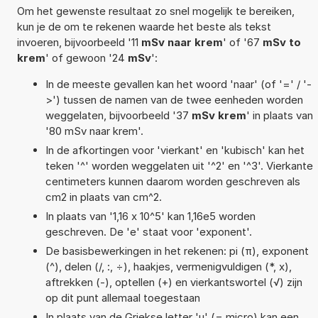
Om het gewenste resultaat zo snel mogelijk te bereiken,
kun je de om te rekenen waarde het beste als tekst
invoeren, bijvoorbeeld '11
mSv naar krem
' of '67
mSv to
krem
' of gewoon '24
mSv
':
In de meeste gevallen kan het woord 'naar' (of '=' / '-
>') tussen de namen van de twee eenheden worden
weggelaten, bijvoorbeeld '37
mSv krem
' in plaats van
'80 mSv naar krem'.
In de afkortingen voor 'vierkant' en 'kubisch' kan het
teken '^' worden weggelaten uit '^2' en '^3'. Vierkante
centimeters kunnen daarom worden geschreven als
cm2 in plaats van cm^2.
In plaats van '1,16 x 10^5' kan 1,16e5 worden
geschreven. De 'e' staat voor 'exponent'.
De basisbewerkingen in het rekenen: pi (π), exponent
(^), delen (/, :, ÷), haakjes, vermenigvuldigen (*, x),
aftrekken (-), optellen (+) en vierkantswortel (√) zijn
op dit punt allemaal toegestaan
In plaats van de Griekse letter 'µ' (= micro) kan een