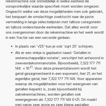
rekenmachine ook onmiddellijk in welke eenheid de
oorspronkelijke waarde specifiek moet worden omgezet.
Ongeacht welke van deze mogelijkheden men ook gebruikt,
het bespaart de omslachtige zoektocht naar de juiste
vermelding in lange selectielijsten met talloze categorieën
en talloze ondersteunde eenheden. Dat alles wordt voor
ons overgenomen door de rekenmachine en het werk wordt
in een fractie van een seconde gedaan.
In plaats van '√25' kun je ook 'sqrt 25' schrijven.
Als er een vinkje is geplaatst naast 'Getallen in
wetenschappelijke notatie', verschijnt het antwoord in
zwevendekommanotatie. Bijvoorbeeld, 7,322 177 711
21
146
×
10
. Voor deze presentatievorm wordt het
getal gesegmenteerd in een exponent, hier 21, en het
eigenlijke getal, hier 7,322 177 711 146. Voor apparaten
waarop de mogelijkheden voor het weergeven van
getallen beperkt is, zoals bijvoorbeeld bij
zakrekenmachines, worden getallen ook
weergegeven als 7,322 177 711 146 E+21. Dit maakt
met name zeer grote en zeer kleine aantallen