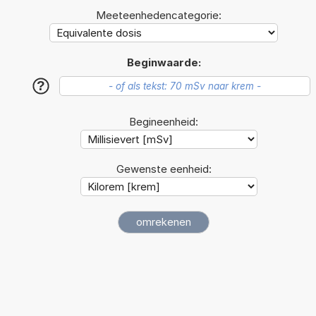
Meeteenhedencategorie:
Beginwaarde:
?
Begineenheid:
Gewenste eenheid: