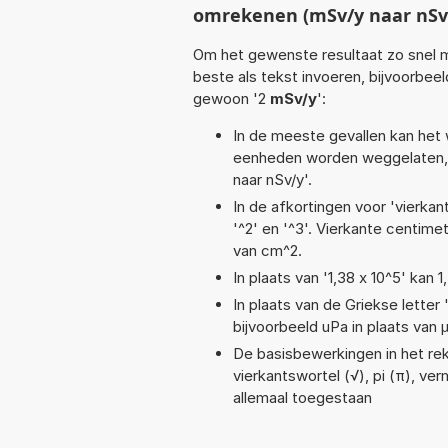
omrekenen (mSv/y naar nSv
Om het gewenste resultaat zo snel m
beste als tekst invoeren, bijvoorbee
gewoon '2
mSv/y
':
In de meeste gevallen kan het 
eenheden worden weggelaten, 
naar nSv/y'.
In de afkortingen voor 'vierkan
'^2' en '^3'. Vierkante centim
van cm^2.
In plaats van '1,38 x 10^5' kan
In plaats van de Griekse letter
bijvoorbeeld uPa in plaats van 
De basisbewerkingen in het reke
vierkantswortel (√), pi (π), verm
allemaal toegestaan