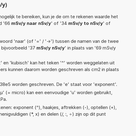
/y)
ogelijk te bereiken, kun je de om te rekenen waarde het
ld '66
mSv/y naar nSv/y
' of '34
mSv/y to nSv/y
' of
woord 'naar' (of '=' / '->') tussen de namen van de twee
bijvoorbeeld '37
mSv/y nSv/y
' in plaats van '69 mSv/y
t' en 'kubisch' kan het teken '^' worden weggelaten uit
eters kunnen daarom worden geschreven als cm2 in plaats
 1,38e5 worden geschreven. De 'e' staat voor 'exponent'.
 'µ' (= micro) kan een eenvoudige 'u' worden gebruikt,
µPa.
nen: exponent (^), haakjes, aftrekken (-), optellen (+),
enigvuldigen (*, x) en delen (/, :, ÷) zijn op dit punt