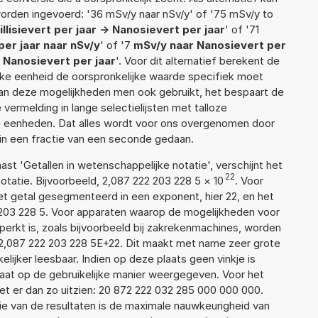
orden ingevoerd: '36 mSv/y naar nSv/y' of '75 mSv/y to
illisievert per jaar -> Nanosievert per jaar
' of '71
 per jaar naar nSv/y
' of '7
mSv/y naar Nanosievert per
o Nanosievert per jaar
'. Voor dit alternatief berekent de
lke eenheid de oorspronkelijke waarde specifiek moet
n deze mogelijkheden men ook gebruikt, het bespaart de
vermelding in lange selectielijsten met talloze
e eenheden. Dat alles wordt voor ons overgenomen door
in een fractie van een seconde gedaan.
aast 'Getallen in wetenschappelijke notatie', verschijnt het
22
atie. Bijvoorbeeld, 2,087 222 203 228 5
×
10
. Voor
t getal gesegmenteerd in een exponent, hier 22, en het
22 203 228 5. Voor apparaten waarop de mogelijkheden voor
erkt is, zoals bijvoorbeeld bij zakrekenmachines, worden
2,087 222 203 228 5E+22. Dit maakt met name zeer grote
elijker leesbaar. Indien op deze plaats geen vinkje is
taat op de gebruikelijke manier weergegeven. Voor het
t er dan zo uitzien: 20 872 222 032 285 000 000 000.
ie van de resultaten is de maximale nauwkeurigheid van