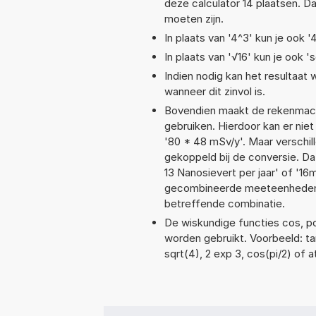
deze calculator 14 plaatsen. 
moeten zijn.
In plaats van '4^3' kun je ook '
In plaats van '√16' kun je ook 's
Indien nodig kan het resultaat
wanneer dit zinvol is.
Bovendien maakt de rekenmachi
gebruiken. Hierdoor kan er nie
'80 * 48 mSv/y'. Maar verschi
gekoppeld bij de conversie. Dat 
13 Nanosievert per jaar' of '
gecombineerde meeteenheden moe
betreffende combinatie.
De wiskundige functies cos, pow
worden gebruikt. Voorbeeld: tan(
sqrt(4), 2 exp 3, cos(pi/2) of a