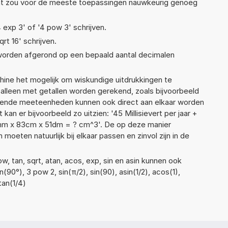
Dat zou voor de meeste toepassingen nauwkeurig genoeg
4 exp 3' of '4 pow 3' schrijven.
qrt 16' schrijven.
 worden afgerond op een bepaald aantal decimalen
ne het mogelijk om wiskundige uitdrukkingen te
t alleen met getallen worden gerekend, zoals bijvoorbeeld
llende meeteenheden kunnen ook direct aan elkaar worden
kan er bijvoorbeeld zo uitzien: '45 Millisievert per jaar +
16mm x 83cm x 51dm = ? cm^3'. De op deze manier
ten natuurlijk bij elkaar passen en zinvol zijn in de
, tan, sqrt, atan, acos, exp, sin en asin kunnen ook
90°), 3 pow 2, sin(π/2), sin(90), asin(1/2), acos(1),
tan(1/4)