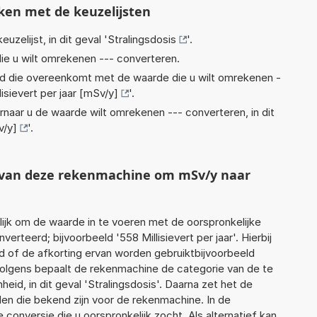
ken met de keuzelijsten
euzelijst, in dit geval '
Stralingsdosis
'.
ie u wilt omrekenen --- converteren.
eid die overeenkomt met de waarde die u wilt omrekenen -
lisievert per jaar [mSv/y]
'.
rnaar u de waarde wilt omrekenen --- converteren, in dit
v/y]
'.
t van deze rekenmachine om mSv/y naar
jk om de waarde in te voeren met de oorspronkelijke
teerd; bijvoorbeeld '558 Millisievert per jaar'. Hierbij
d of de afkorting ervan worden gebruiktbijvoorbeeld
Vervolgens bepaalt de rekenmachine de categorie van de te
d, in dit geval 'Stralingsdosis'. Daarna zet het de
en die bekend zijn voor de rekenmachine. In de
e conversie die u oorspronkelijk zocht. Als alternatief kan