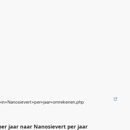
ar+in+Nanosievert+per+jaar+omrekenen.php
per jaar naar Nanosievert per jaar