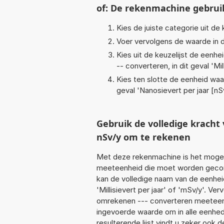
of: De rekenmachine gebrui
Kies de juiste categorie uit de k
Voer vervolgens de waarde in d
Kies uit de keuzelijst de eenh
-- converteren, in dit geval '
Mil
Kies ten slotte de eenheid waa
geval '
Nanosievert per jaar [nS
Gebruik de volledige krach
nSv/y om te rekenen
Met deze rekenmachine is het mogeli
meeteenheid die moet worden geconver
kan de volledige naam van de eenhei
'Millisievert per jaar' of 'mSv/y'. 
omrekenen --- converteren meeteenhei
ingevoerde waarde om in alle eenhed
resulterende lijst vindt u zeker ook d