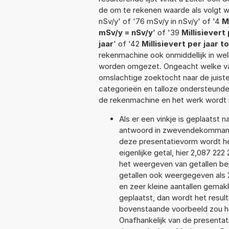
de om te rekenen waarde als volgt w
nSv/y' of '76 mSv/y in nSv/y' of '4
M
mSv/y = nSv/y
' of '39
Millisievert
jaar
' of '42
Millisievert per jaar t
rekenmachine ook onmiddellijk in we
worden omgezet. Ongeacht welke va
omslachtige zoektocht naar de juiste 
categorieën en talloze ondersteund
de rekenmachine en het werk wordt 
Als er een vinkje is geplaatst n
antwoord in zwevendekommanot
deze presentatievorm wordt he
eigenlijke getal, hier 2,087 2
het weergeven van getallen bep
getallen ook weergegeven als 
en zeer kleine aantallen gemakk
geplaatst, dan wordt het resul
bovenstaande voorbeeld zou he
Onafhankelijk van de presentat