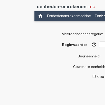
eenheden-omrekenen
.info
Eenhedenomrekenmachine
Eenh
Meeteenhedencategorie:
Beginwaarde:
?
Begineenheid:
Gewenste eenheid
Getal