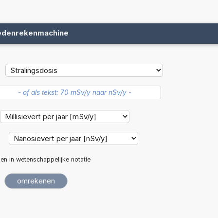
edenrekenmachine
:
len in wetenschappelijke notatie