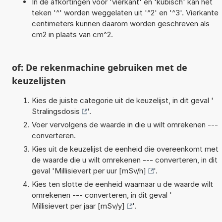
In de afkortingen voor 'vierkant' en 'kubisch' kan het
teken '^' worden weggelaten uit '^2' en '^3'. Vierkante
centimeters kunnen daarom worden geschreven als
cm2 in plaats van cm^2.
of: De rekenmachine gebruiken met de
keuzelijsten
Kies de juiste categorie uit de keuzelijst, in dit geval '
Stralingsdosis
'.
Voer vervolgens de waarde in die u wilt omrekenen ---
converteren.
Kies uit de keuzelijst de eenheid die overeenkomt met
de waarde die u wilt omrekenen --- converteren, in dit
geval '
Millisievert per uur [mSv/h]
'.
Kies ten slotte de eenheid waarnaar u de waarde wilt
omrekenen --- converteren, in dit geval '
Millisievert per jaar [mSv/y]
'.