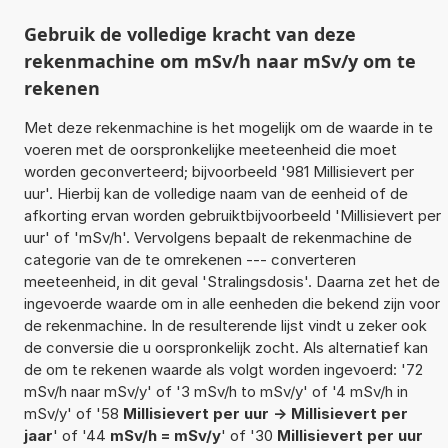
Gebruik de volledige kracht van deze
rekenmachine om mSv/h naar mSv/y om te
rekenen
Met deze rekenmachine is het mogelijk om de waarde in te
voeren met de oorspronkelijke meeteenheid die moet
worden geconverteerd; bijvoorbeeld '981 Millisievert per
uur'. Hierbij kan de volledige naam van de eenheid of de
afkorting ervan worden gebruiktbijvoorbeeld 'Millisievert per
uur' of 'mSv/h'. Vervolgens bepaalt de rekenmachine de
categorie van de te omrekenen --- converteren
meeteenheid, in dit geval 'Stralingsdosis'. Daarna zet het de
ingevoerde waarde om in alle eenheden die bekend zijn voor
de rekenmachine. In de resulterende lijst vindt u zeker ook
de conversie die u oorspronkelijk zocht. Als alternatief kan
de om te rekenen waarde als volgt worden ingevoerd: '72
mSv/h naar mSv/y' of '3 mSv/h to mSv/y' of '4 mSv/h in
mSv/y' of '58
Millisievert per uur -> Millisievert per
jaar
' of '44
mSv/h = mSv/y
' of '30
Millisievert per uur