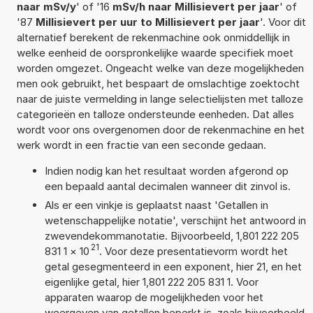
naar mSv/y
' of '16
mSv/h naar Millisievert per jaar
' of
'87
Millisievert per uur to Millisievert per jaar
'. Voor dit
alternatief berekent de rekenmachine ook onmiddellijk in
welke eenheid de oorspronkelijke waarde specifiek moet
worden omgezet. Ongeacht welke van deze mogelijkheden
men ook gebruikt, het bespaart de omslachtige zoektocht
naar de juiste vermelding in lange selectielijsten met talloze
categorieën en talloze ondersteunde eenheden. Dat alles
wordt voor ons overgenomen door de rekenmachine en het
werk wordt in een fractie van een seconde gedaan.
Indien nodig kan het resultaat worden afgerond op
een bepaald aantal decimalen wanneer dit zinvol is.
Als er een vinkje is geplaatst naast 'Getallen in
wetenschappelijke notatie', verschijnt het antwoord in
zwevendekommanotatie. Bijvoorbeeld, 1,801 222 205
21
831 1
×
10
. Voor deze presentatievorm wordt het
getal gesegmenteerd in een exponent, hier 21, en het
eigenlijke getal, hier 1,801 222 205 831 1. Voor
apparaten waarop de mogelijkheden voor het
weergeven van getallen beperkt is, zoals bijvoorbeeld