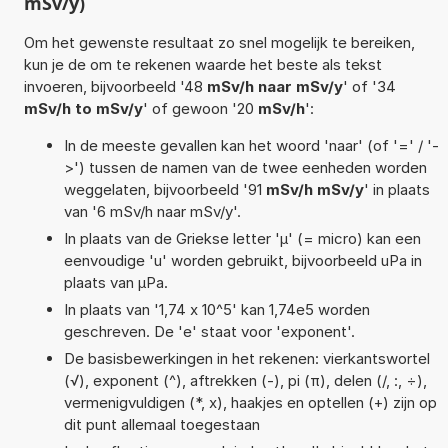
mSv/y)
Om het gewenste resultaat zo snel mogelijk te bereiken,
kun je de om te rekenen waarde het beste als tekst
invoeren, bijvoorbeeld '48
mSv/h naar mSv/y
' of '34
mSv/h to mSv/y
' of gewoon '20
mSv/h
':
In de meeste gevallen kan het woord 'naar' (of '=' / '-
>') tussen de namen van de twee eenheden worden
weggelaten, bijvoorbeeld '91
mSv/h mSv/y
' in plaats
van '6 mSv/h naar mSv/y'.
In plaats van de Griekse letter 'µ' (= micro) kan een
eenvoudige 'u' worden gebruikt, bijvoorbeeld uPa in
plaats van µPa.
In plaats van '1,74 x 10^5' kan 1,74e5 worden
geschreven. De 'e' staat voor 'exponent'.
De basisbewerkingen in het rekenen: vierkantswortel
(√), exponent (^), aftrekken (-), pi (π), delen (/, :, ÷),
vermenigvuldigen (*, x), haakjes en optellen (+) zijn op
dit punt allemaal toegestaan