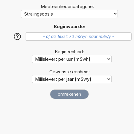
Meeteenhedencategorie:
Beginwaarde:
?
Begineenheid:
Gewenste eenheid: