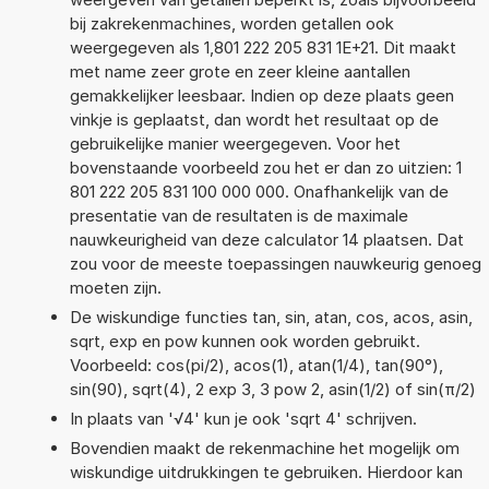
bij zakrekenmachines, worden getallen ook
weergegeven als 1,801 222 205 831 1E+21. Dit maakt
met name zeer grote en zeer kleine aantallen
gemakkelijker leesbaar. Indien op deze plaats geen
vinkje is geplaatst, dan wordt het resultaat op de
gebruikelijke manier weergegeven. Voor het
bovenstaande voorbeeld zou het er dan zo uitzien: 1
801 222 205 831 100 000 000. Onafhankelijk van de
presentatie van de resultaten is de maximale
nauwkeurigheid van deze calculator 14 plaatsen. Dat
zou voor de meeste toepassingen nauwkeurig genoeg
moeten zijn.
De wiskundige functies tan, sin, atan, cos, acos, asin,
sqrt, exp en pow kunnen ook worden gebruikt.
Voorbeeld: cos(pi/2), acos(1), atan(1/4), tan(90°),
sin(90), sqrt(4), 2 exp 3, 3 pow 2, asin(1/2) of sin(π/2)
In plaats van '√4' kun je ook 'sqrt 4' schrijven.
Bovendien maakt de rekenmachine het mogelijk om
wiskundige uitdrukkingen te gebruiken. Hierdoor kan