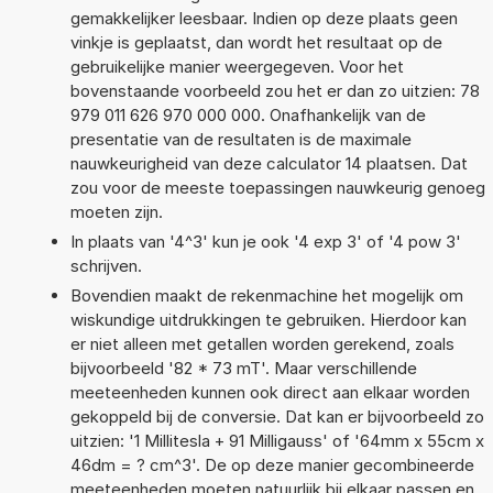
gemakkelijker leesbaar. Indien op deze plaats geen
vinkje is geplaatst, dan wordt het resultaat op de
gebruikelijke manier weergegeven. Voor het
bovenstaande voorbeeld zou het er dan zo uitzien: 78
979 011 626 970 000 000. Onafhankelijk van de
presentatie van de resultaten is de maximale
nauwkeurigheid van deze calculator 14 plaatsen. Dat
zou voor de meeste toepassingen nauwkeurig genoeg
moeten zijn.
In plaats van '4^3' kun je ook '4 exp 3' of '4 pow 3'
schrijven.
Bovendien maakt de rekenmachine het mogelijk om
wiskundige uitdrukkingen te gebruiken. Hierdoor kan
er niet alleen met getallen worden gerekend, zoals
bijvoorbeeld '82 * 73 mT'. Maar verschillende
meeteenheden kunnen ook direct aan elkaar worden
gekoppeld bij de conversie. Dat kan er bijvoorbeeld zo
uitzien: '1 Millitesla + 91 Milligauss' of '64mm x 55cm x
46dm = ? cm^3'. De op deze manier gecombineerde
meeteenheden moeten natuurlijk bij elkaar passen en