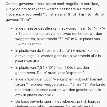
Om het gewenste resultaat zo snel mogelijk te bereiken,
kun je de om te rekenen waarde het beste als tekst
invoeren, bijvoorbeeld '10
mT naar mG
' of '1
mT to mG
' of
gewoon '91
mT
':
In de meeste gevallen kan het woord 'naar' (of '=' / '-
>') tussen de namen van de twee eenheden worden
weggelaten, bijvoorbeeld '73
mT mG
' in plaats van
'82 mT naar mG'.
In plaats van de Griekse letter 'µ' (= micro) kan een
eenvoudige 'u' worden gebruikt, bijvoorbeeld uPa in
plaats van µPa.
In plaats van '1,84 x 10^5' kan 1,84e5 worden
geschreven. De 'e' staat voor 'exponent'.
In de afkortingen voor 'vierkant' en 'kubisch' kan het
teken '^' worden weggelaten uit '^2' en '^3'. Vierkante
centimeters kunnen daarom worden geschreven als
cm2 in plaats van cm^2.
De basisbewerkingen in het rekenen: pi (π), haakjes,
vierkantswortel (√), exponent (^), aftrekken (-),