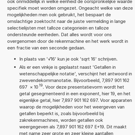
ook onmiddellijk in welke eenheid de oorspronkelijke waarde
specifiek moet worden omgezet. Ongeacht welke van deze
mogelijkheden men ook gebruikt, het bespaart de
omslachtige zoektocht naar de juiste vermelding in lange
selectielijsten met talloze categorieën en talloze
ondersteunde eenheden. Dat alles wordt voor ons
overgenomen door de rekenmachine en het werk wordt in
een fractie van een seconde gedaan.
In plaats van '√16' kun je ook 'sqrt 16' schrijven.
Als er een vinkje is geplaatst naast 'Getallen in
wetenschappelijke notatie', verschijnt het antwoord in
zwevendekommanotatie. Bijvoorbeeld, 7,897 901 162
19
697
×
10
. Voor deze presentatievorm wordt het
getal gesegmenteerd in een exponent, hier 19, en het
eigenlijke getal, hier 7,897 901 162 697. Voor apparaten
waarop de mogelijkheden voor het weergeven van
getallen beperkt is, zoals bijvoorbeeld bij
zakrekenmachines, worden getallen ook
weergegeven als 7,897 901 162 697 E+19. Dit maakt
met name zeer grote en zeer kleine aantallen