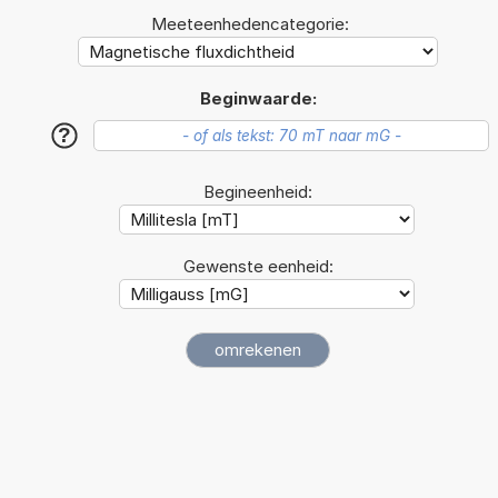
Meeteenhedencategorie:
Beginwaarde:
?
Begineenheid:
Gewenste eenheid: