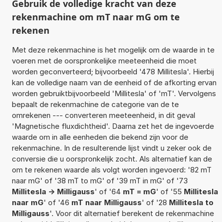
Gebruik de volledige kracht van deze
rekenmachine om mT naar mG om te
rekenen
Met deze rekenmachine is het mogelijk om de waarde in te
voeren met de oorspronkelijke meeteenheid die moet
worden geconverteerd; bijvoorbeeld '478 Millitesla'. Hierbij
kan de volledige naam van de eenheid of de afkorting ervan
worden gebruiktbijvoorbeeld 'Millitesla' of 'mT'. Vervolgens
bepaalt de rekenmachine de categorie van de te
omrekenen --- converteren meeteenheid, in dit geval
'Magnetische fluxdichtheid'. Daarna zet het de ingevoerde
waarde om in alle eenheden die bekend zijn voor de
rekenmachine. In de resulterende lijst vindt u zeker ook de
conversie die u oorspronkelijk zocht. Als alternatief kan de
om te rekenen waarde als volgt worden ingevoerd: '82 mT
naar mG' of '38 mT to mG' of '39 mT in mG' of '73
Millitesla -> Milligauss
' of '64
mT = mG
' of '55
Millitesla
naar mG
' of '46
mT naar Milligauss
' of '28
Millitesla to
Milligauss
'. Voor dit alternatief berekent de rekenmachine