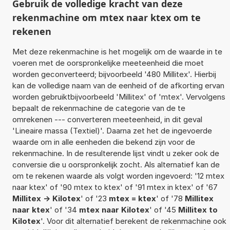
Gebruik de volledige kracht van deze
rekenmachine om mtex naar ktex om te
rekenen
Met deze rekenmachine is het mogelijk om de waarde in te
voeren met de oorspronkelijke meeteenheid die moet
worden geconverteerd; bijvoorbeeld '480 Millitex'. Hierbij
kan de volledige naam van de eenheid of de afkorting ervan
worden gebruiktbijvoorbeeld 'Millitex' of 'mtex'. Vervolgens
bepaalt de rekenmachine de categorie van de te
omrekenen --- converteren meeteenheid, in dit geval
'Lineaire massa (Textiel)'. Daarna zet het de ingevoerde
waarde om in alle eenheden die bekend zijn voor de
rekenmachine. In de resulterende lijst vindt u zeker ook de
conversie die u oorspronkelijk zocht. Als alternatief kan de
om te rekenen waarde als volgt worden ingevoerd: '12 mtex
naar ktex' of '90 mtex to ktex' of '91 mtex in ktex' of '67
Millitex -> Kilotex
' of '23
mtex = ktex
' of '78
Millitex
naar ktex
' of '34
mtex naar Kilotex
' of '45
Millitex to
Kilotex
'. Voor dit alternatief berekent de rekenmachine ook