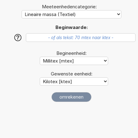
Meeteenhedencategorie:
Beginwaarde:
?
Begineenheid:
Gewenste eenheid: