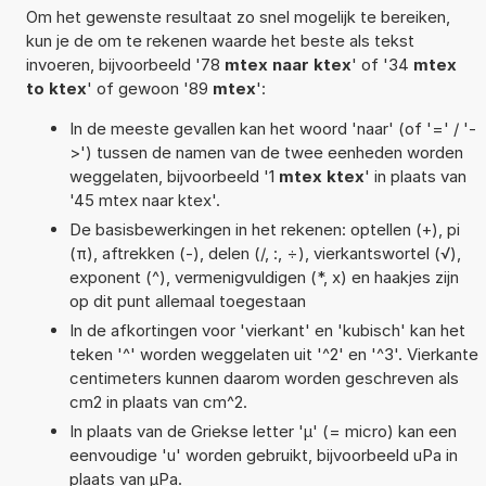
Om het gewenste resultaat zo snel mogelijk te bereiken,
kun je de om te rekenen waarde het beste als tekst
invoeren, bijvoorbeeld '78
mtex naar ktex
' of '34
mtex
to ktex
' of gewoon '89
mtex
':
In de meeste gevallen kan het woord 'naar' (of '=' / '-
>') tussen de namen van de twee eenheden worden
weggelaten, bijvoorbeeld '1
mtex ktex
' in plaats van
'45 mtex naar ktex'.
De basisbewerkingen in het rekenen: optellen (+), pi
(π), aftrekken (-), delen (/, :, ÷), vierkantswortel (√),
exponent (^), vermenigvuldigen (*, x) en haakjes zijn
op dit punt allemaal toegestaan
In de afkortingen voor 'vierkant' en 'kubisch' kan het
teken '^' worden weggelaten uit '^2' en '^3'. Vierkante
centimeters kunnen daarom worden geschreven als
cm2 in plaats van cm^2.
In plaats van de Griekse letter 'µ' (= micro) kan een
eenvoudige 'u' worden gebruikt, bijvoorbeeld uPa in
plaats van µPa.