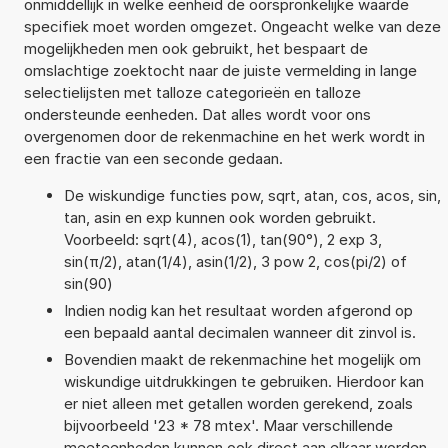
onmiddellijk in welke eenheid de oorspronkelijke waarde
specifiek moet worden omgezet. Ongeacht welke van deze
mogelijkheden men ook gebruikt, het bespaart de
omslachtige zoektocht naar de juiste vermelding in lange
selectielijsten met talloze categorieën en talloze
ondersteunde eenheden. Dat alles wordt voor ons
overgenomen door de rekenmachine en het werk wordt in
een fractie van een seconde gedaan.
De wiskundige functies pow, sqrt, atan, cos, acos, sin,
tan, asin en exp kunnen ook worden gebruikt.
Voorbeeld: sqrt(4), acos(1), tan(90°), 2 exp 3,
sin(π/2), atan(1/4), asin(1/2), 3 pow 2, cos(pi/2) of
sin(90)
Indien nodig kan het resultaat worden afgerond op
een bepaald aantal decimalen wanneer dit zinvol is.
Bovendien maakt de rekenmachine het mogelijk om
wiskundige uitdrukkingen te gebruiken. Hierdoor kan
er niet alleen met getallen worden gerekend, zoals
bijvoorbeeld '23 * 78 mtex'. Maar verschillende
meeteenheden kunnen ook direct aan elkaar worden