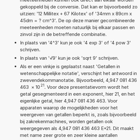
gekoppeld bij de conversie. Dat kan er bijvoorbeeld zo
uitzien: '12 Millitex + 67 Kilotex' of '34mm x 89cm x
45dm = ? cm^3'. De op deze manier gecombineerde
meeteenheden moeten natuurlijk bij elkaar passen en
zinvol zijn in de betreffende combinatie.
In plaats van '4^3' kun je ook '4 exp 3' of '4 pow 3'
schrijven.
In plaats van '√9' kun je ook 'sqrt 9' schrijven.
Als er een vinkje is geplaatst naast 'Getallen in
wetenschappelijke notatie', verschijnt het antwoord in
zwevendekommanotatie. Bijvoorbeeld, 4,947 081 436
21
463
×
10
. Voor deze presentatievorm wordt het
getal gesegmenteerd in een exponent, hier 21, en het
eigenlijke getal, hier 4,947 081 436 463. Voor
apparaten waarop de mogelijkheden voor het
weergeven van getallen beperkt is, zoals bijvoorbeeld
bij zakrekenmachines, worden getallen ook
weergegeven als 4,947 081 436 463 E+21. Dit maakt
met name zeer grote en zeer kleine aantallen