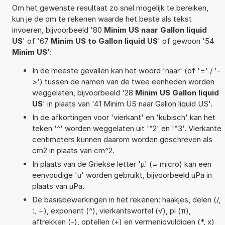
Om het gewenste resultaat zo snel mogelijk te bereiken,
kun je de om te rekenen waarde het beste als tekst
invoeren, bijvoorbeeld '80
Minim US naar Gallon liquid
US
' of '67
Minim US to Gallon liquid US
' of gewoon '54
Minim US
':
In de meeste gevallen kan het woord 'naar' (of '=' / '-
>') tussen de namen van de twee eenheden worden
weggelaten, bijvoorbeeld '28
Minim US Gallon liquid
US
' in plaats van '41 Minim US naar Gallon liquid US'.
In de afkortingen voor 'vierkant' en 'kubisch' kan het
teken '^' worden weggelaten uit '^2' en '^3'. Vierkante
centimeters kunnen daarom worden geschreven als
cm2 in plaats van cm^2.
In plaats van de Griekse letter 'µ' (= micro) kan een
eenvoudige 'u' worden gebruikt, bijvoorbeeld uPa in
plaats van µPa.
De basisbewerkingen in het rekenen: haakjes, delen (/,
:, ÷), exponent (^), vierkantswortel (√), pi (π),
aftrekken (-), optellen (+) en vermenigvuldigen (*, x)