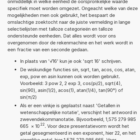
onmiddellijk in welke eenheid de oorspronkelijke waarde
specifiek moet worden omgezet. Ongeacht welke van deze
mogelijkheden men ook gebruikt, het bespaart de
omslachtige zoektocht naar de juiste vermelding in lange
selectielijsten met talloze categorieën en talloze
ondersteunde eenheden. Dat alles wordt voor ons
overgenomen door de rekenmachine en het werk wordt in
een fractie van een seconde gedaan.
In plaats van '√16' kun je ook 'sqrt 16' schrijven.
De wiskundige functies sin, sqrt, tan, acos, cos, atan,
exp, pow en asin kunnen ook worden gebruikt.
Voorbeeld: 3 pow 2, 2 exp 3, cos(pi/2), sqrt(4),
sin(90), asin(1/2), acos(1), atan(1/4), tan(90°) of
sin(π/2)
Als er een vinkje is geplaatst naast 'Getallen in
wetenschappelijke notatie', verschijnt het antwoord in
zwevendekommanotatie. Bijvoorbeeld, 1,575 279 985
22
665
×
10
. Voor deze presentatievorm wordt het
getal gesegmenteerd in een exponent, hier 22, en het
eigenlijke getal, hier 1,575 279 985 665. Voor