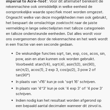
imperial to Acre-foot
'. Voor dit alternatief berekent de
rekenmachine ook onmiddellijk in welke eenheid de
oorspronkelijke waarde specifiek moet worden omgezet.
Ongeacht welke van deze mogelijkheden men ook gebruikt,
het bespaart de omslachtige zoektocht naar de juiste
vermelding in lange selectielijsten met talloze categorieën
en talloze ondersteunde eenheden. Dat alles wordt voor
ons overgenomen door de rekenmachine en het werk wordt
in een fractie van een seconde gedaan.
De wiskundige functies sqrt, tan, exp, cos, acos, sin,
pow, asin en atan kunnen ook worden gebruikt.
Voorbeeld: atan(1/4), sqrt(4), asin(1/2), sin(90),
sin(π/2), acos(1), 2 exp 3, cos(pi/2), 3 pow 2 of
tan(90°)
In plaats van '√16' kun je ook 'sqrt 16' schrijven.
In plaats van '4^3' kun je ook '4 exp 3' of '4 pow 3'
schrijven.
Indien nodig kan het resultaat worden afgerond op
een bepaald aantal decimalen wanneer dit zinvol is.