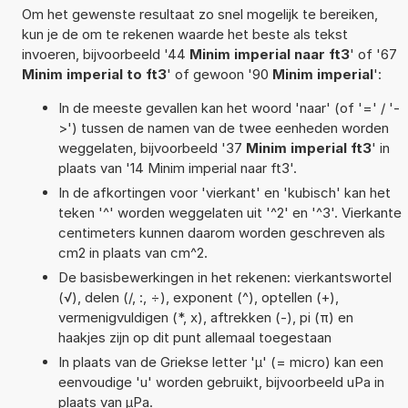
Om het gewenste resultaat zo snel mogelijk te bereiken,
kun je de om te rekenen waarde het beste als tekst
invoeren, bijvoorbeeld '44
Minim imperial naar ft3
' of '67
Minim imperial to ft3
' of gewoon '90
Minim imperial
':
In de meeste gevallen kan het woord 'naar' (of '=' / '-
>') tussen de namen van de twee eenheden worden
weggelaten, bijvoorbeeld '37
Minim imperial ft3
' in
plaats van '14 Minim imperial naar ft3'.
In de afkortingen voor 'vierkant' en 'kubisch' kan het
teken '^' worden weggelaten uit '^2' en '^3'. Vierkante
centimeters kunnen daarom worden geschreven als
cm2 in plaats van cm^2.
De basisbewerkingen in het rekenen: vierkantswortel
(√), delen (/, :, ÷), exponent (^), optellen (+),
vermenigvuldigen (*, x), aftrekken (-), pi (π) en
haakjes zijn op dit punt allemaal toegestaan
In plaats van de Griekse letter 'µ' (= micro) kan een
eenvoudige 'u' worden gebruikt, bijvoorbeeld uPa in
plaats van µPa.