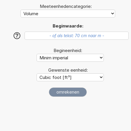
Meeteenhedencategorie:
Beginwaarde:
?
Begineenheid:
Gewenste eenheid: