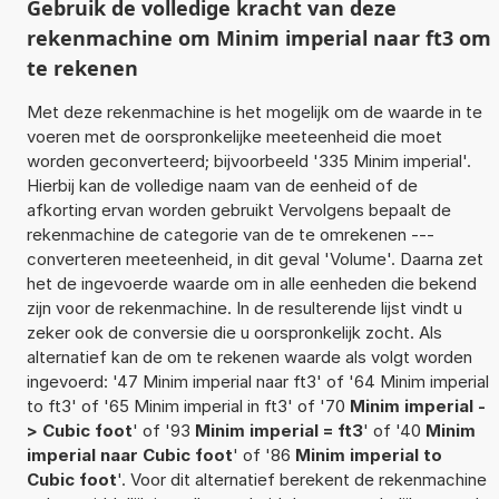
Gebruik de volledige kracht van deze
rekenmachine om Minim imperial naar ft3 om
te rekenen
Met deze rekenmachine is het mogelijk om de waarde in te
voeren met de oorspronkelijke meeteenheid die moet
worden geconverteerd; bijvoorbeeld '335 Minim imperial'.
Hierbij kan de volledige naam van de eenheid of de
afkorting ervan worden gebruikt Vervolgens bepaalt de
rekenmachine de categorie van de te omrekenen ---
converteren meeteenheid, in dit geval 'Volume'. Daarna zet
het de ingevoerde waarde om in alle eenheden die bekend
zijn voor de rekenmachine. In de resulterende lijst vindt u
zeker ook de conversie die u oorspronkelijk zocht. Als
alternatief kan de om te rekenen waarde als volgt worden
ingevoerd: '47 Minim imperial naar ft3' of '64 Minim imperial
to ft3' of '65 Minim imperial in ft3' of '70
Minim imperial -
> Cubic foot
' of '93
Minim imperial = ft3
' of '40
Minim
imperial naar Cubic foot
' of '86
Minim imperial to
Cubic foot
'. Voor dit alternatief berekent de rekenmachine