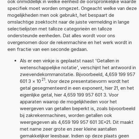
ook onmiddellijk in welke eenheid de oorspronkelijke waarde
specifiek moet worden omgezet. Ongeacht welke van deze
mogelijkheden men ook gebruikt, het bespaart de
omslachtige zoektocht naar de juiste vermelding in lange
selectielijsten met talloze categorieën en talloze
ondersteunde eenheden. Dat alles wordt voor ons
overgenomen door de rekenmachine en het werk wordt in
een fractie van een seconde gedaan.
Als er een vinkje is geplaatst naast 'Getallen in
wetenschappelijke notatie', verschijnt het antwoord in
zwevendekommanotatie. Bijvoorbeeld, 4,659 199 957
21
601 3
×
10
. Voor deze presentatievorm wordt het
getal gesegmenteerd in een exponent, hier 21, en het
eigenlijke getal, hier 4,659 199 957 601 3. Voor
apparaten waarop de mogelijkheden voor het
weergeven van getallen beperkt is, zoals bijvoorbeeld
bij zakrekenmachines, worden getallen ook
weergegeven als 4,659 199 957 601 3E+21. Dit maakt
met name zeer grote en zeer kleine aantallen
gemakkelijker leesbaar. Indien op deze plaats geen