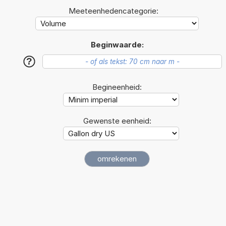
Meeteenhedencategorie:
Beginwaarde:
?
Begineenheid:
Gewenste eenheid: