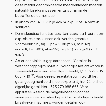
deze manier gecombineerde meeteenheden moeten
natuurlijk bij elkaar passen en zinvol zijn in de
betreffende combinatie.
In plaats van '4^3' kun je ook '4 exp 3' of '4 pow 3'
schrijven.
De wiskundige functies cos, tan, acos, sqrt, asin, pow,
exp, sin en atan kunnen ook worden gebruikt.
Voorbeeld: sin(90), 3 pow 2, sin(π/2), asin(1/2),
acos(1), tan(90°), atan(1/4), sqrt(4), cos(pi/2) of 2
exp 3
Als er een vinkje is geplaatst naast 'Getallen in
wetenschappelijke notatie', verschijnt het antwoord in
zwevendekommanotatie. Bijvoorbeeld, 1,575 279 985
22
665
×
10
. Voor deze presentatievorm wordt het
getal gesegmenteerd in een exponent, hier 22, en het
eigenlijke getal, hier 1,575 279 985 665. Voor
apparaten waarop de mogelijkheden voor het
weergeven van getallen beperkt is, zoals bijvoorbeeld
bij zakrekenmachines, worden getallen ook