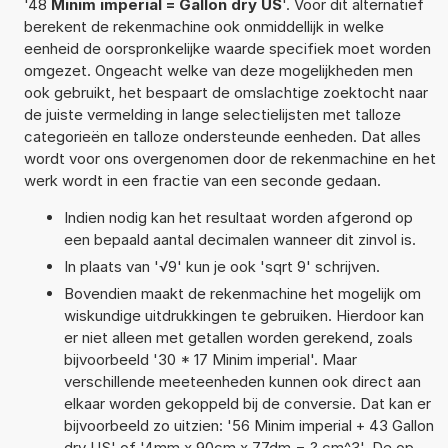
'48
Minim imperial = Gallon dry US
'. Voor dit alternatief
berekent de rekenmachine ook onmiddellijk in welke
eenheid de oorspronkelijke waarde specifiek moet worden
omgezet. Ongeacht welke van deze mogelijkheden men
ook gebruikt, het bespaart de omslachtige zoektocht naar
de juiste vermelding in lange selectielijsten met talloze
categorieën en talloze ondersteunde eenheden. Dat alles
wordt voor ons overgenomen door de rekenmachine en het
werk wordt in een fractie van een seconde gedaan.
Indien nodig kan het resultaat worden afgerond op
een bepaald aantal decimalen wanneer dit zinvol is.
In plaats van '√9' kun je ook 'sqrt 9' schrijven.
Bovendien maakt de rekenmachine het mogelijk om
wiskundige uitdrukkingen te gebruiken. Hierdoor kan
er niet alleen met getallen worden gerekend, zoals
bijvoorbeeld '30 * 17 Minim imperial'. Maar
verschillende meeteenheden kunnen ook direct aan
elkaar worden gekoppeld bij de conversie. Dat kan er
bijvoorbeeld zo uitzien: '56 Minim imperial + 43 Gallon
dry US' of '4mm x 90cm x 77dm = ? cm^3'. De op