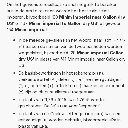
Om het gewenste resultaat zo snel mogelijk te bereiken,
kun je de om te rekenen waarde het beste als tekst
invoeren, bijvoorbeeld '80
Minim imperial naar Gallon dry
US
' of '67
Minim imperial to Gallon dry US
' of gewoon
'54
Minim imperial
':
In de meeste gevallen kan het woord 'naar' (of '=' / '-
>') tussen de namen van de twee eenheden worden
weggelaten, bijvoorbeeld '28
Minim imperial Gallon
dry US
' in plaats van '41 Minim imperial naar Gallon dry
US'.
De basisbewerkingen in het rekenen: pi (π),
vierkantswortel (√), delen (/, :, ÷), vermenigvuldigen
(*, x), optellen (+), aftrekken (-), haakjes en exponent
(^) zijn op dit punt allemaal toegestaan
In plaats van '1,76 x 10^5' kan 1,76e5 worden
geschreven. De 'e' staat voor 'exponent'.
In plaats van de Griekse letter 'µ' (= micro) kan een
eenvoudige 'u' worden gebruikt, bijvoorbeeld uPa in
plaats van µPa.