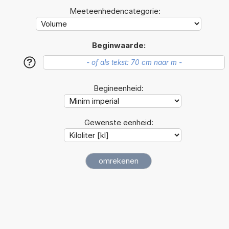
Meeteenhedencategorie:
Beginwaarde:
?
Begineenheid:
Gewenste eenheid: