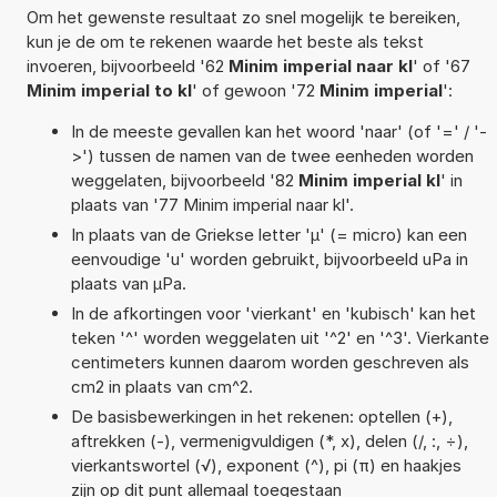
Om het gewenste resultaat zo snel mogelijk te bereiken,
kun je de om te rekenen waarde het beste als tekst
invoeren, bijvoorbeeld '62
Minim imperial naar kl
' of '67
Minim imperial to kl
' of gewoon '72
Minim imperial
':
In de meeste gevallen kan het woord 'naar' (of '=' / '-
>') tussen de namen van de twee eenheden worden
weggelaten, bijvoorbeeld '82
Minim imperial kl
' in
plaats van '77 Minim imperial naar kl'.
In plaats van de Griekse letter 'µ' (= micro) kan een
eenvoudige 'u' worden gebruikt, bijvoorbeeld uPa in
plaats van µPa.
In de afkortingen voor 'vierkant' en 'kubisch' kan het
teken '^' worden weggelaten uit '^2' en '^3'. Vierkante
centimeters kunnen daarom worden geschreven als
cm2 in plaats van cm^2.
De basisbewerkingen in het rekenen: optellen (+),
aftrekken (-), vermenigvuldigen (*, x), delen (/, :, ÷),
vierkantswortel (√), exponent (^), pi (π) en haakjes
zijn op dit punt allemaal toegestaan