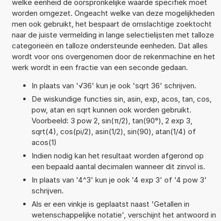
welke eenheid de oorspronkelijke waarde specifiek moet
worden omgezet. Ongeacht welke van deze mogelijkheden
men ook gebruikt, het bespaart de omslachtige zoektocht
naar de juiste vermelding in lange selectielijsten met talloze
categorieën en talloze ondersteunde eenheden. Dat alles
wordt voor ons overgenomen door de rekenmachine en het
werk wordt in een fractie van een seconde gedaan.
In plaats van '√36' kun je ook 'sqrt 36' schrijven.
De wiskundige functies sin, asin, exp, acos, tan, cos,
pow, atan en sqrt kunnen ook worden gebruikt.
Voorbeeld: 3 pow 2, sin(π/2), tan(90°), 2 exp 3,
sqrt(4), cos(pi/2), asin(1/2), sin(90), atan(1/4) of
acos(1)
Indien nodig kan het resultaat worden afgerond op
een bepaald aantal decimalen wanneer dit zinvol is.
In plaats van '4^3' kun je ook '4 exp 3' of '4 pow 3'
schrijven.
Als er een vinkje is geplaatst naast 'Getallen in
wetenschappelijke notatie', verschijnt het antwoord in