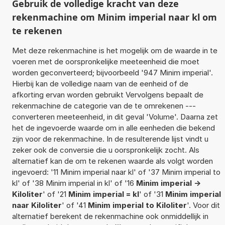
Gebruik de volledige kracht van deze
rekenmachine om Minim imperial naar kl om
te rekenen
Met deze rekenmachine is het mogelijk om de waarde in te
voeren met de oorspronkelijke meeteenheid die moet
worden geconverteerd; bijvoorbeeld '947 Minim imperial'.
Hierbij kan de volledige naam van de eenheid of de
afkorting ervan worden gebruikt Vervolgens bepaalt de
rekenmachine de categorie van de te omrekenen ---
converteren meeteenheid, in dit geval 'Volume'. Daarna zet
het de ingevoerde waarde om in alle eenheden die bekend
zijn voor de rekenmachine. In de resulterende lijst vindt u
zeker ook de conversie die u oorspronkelijk zocht. Als
alternatief kan de om te rekenen waarde als volgt worden
ingevoerd: '11 Minim imperial naar kl' of '37 Minim imperial to
kl' of '38 Minim imperial in kl' of '16
Minim imperial ->
Kiloliter
' of '21
Minim imperial = kl
' of '31
Minim imperial
naar Kiloliter
' of '41
Minim imperial to Kiloliter
'. Voor dit
alternatief berekent de rekenmachine ook onmiddellijk in