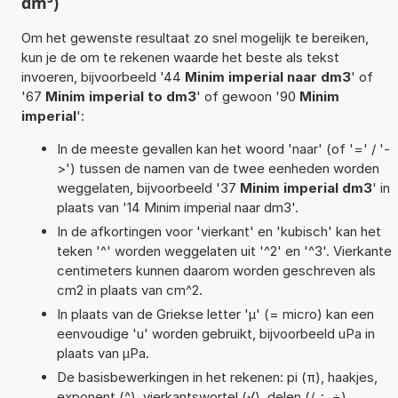
dm³)
Om het gewenste resultaat zo snel mogelijk te bereiken,
kun je de om te rekenen waarde het beste als tekst
invoeren, bijvoorbeeld '44
Minim imperial naar dm3
' of
'67
Minim imperial to dm3
' of gewoon '90
Minim
imperial
':
In de meeste gevallen kan het woord 'naar' (of '=' / '-
>') tussen de namen van de twee eenheden worden
weggelaten, bijvoorbeeld '37
Minim imperial dm3
' in
plaats van '14 Minim imperial naar dm3'.
In de afkortingen voor 'vierkant' en 'kubisch' kan het
teken '^' worden weggelaten uit '^2' en '^3'. Vierkante
centimeters kunnen daarom worden geschreven als
cm2 in plaats van cm^2.
In plaats van de Griekse letter 'µ' (= micro) kan een
eenvoudige 'u' worden gebruikt, bijvoorbeeld uPa in
plaats van µPa.
De basisbewerkingen in het rekenen: pi (π), haakjes,
exponent (^), vierkantswortel (√), delen (/, :, ÷),