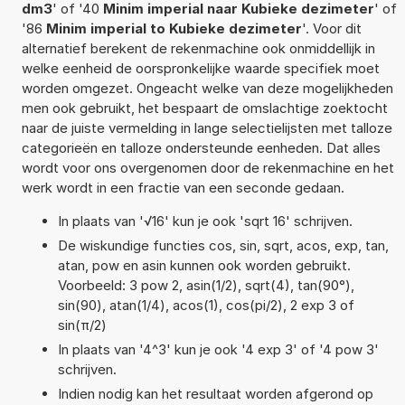
dm3
' of '40
Minim imperial naar Kubieke dezimeter
' of
'86
Minim imperial to Kubieke dezimeter
'. Voor dit
alternatief berekent de rekenmachine ook onmiddellijk in
welke eenheid de oorspronkelijke waarde specifiek moet
worden omgezet. Ongeacht welke van deze mogelijkheden
men ook gebruikt, het bespaart de omslachtige zoektocht
naar de juiste vermelding in lange selectielijsten met talloze
categorieën en talloze ondersteunde eenheden. Dat alles
wordt voor ons overgenomen door de rekenmachine en het
werk wordt in een fractie van een seconde gedaan.
In plaats van '√16' kun je ook 'sqrt 16' schrijven.
De wiskundige functies cos, sin, sqrt, acos, exp, tan,
atan, pow en asin kunnen ook worden gebruikt.
Voorbeeld: 3 pow 2, asin(1/2), sqrt(4), tan(90°),
sin(90), atan(1/4), acos(1), cos(pi/2), 2 exp 3 of
sin(π/2)
In plaats van '4^3' kun je ook '4 exp 3' of '4 pow 3'
schrijven.
Indien nodig kan het resultaat worden afgerond op