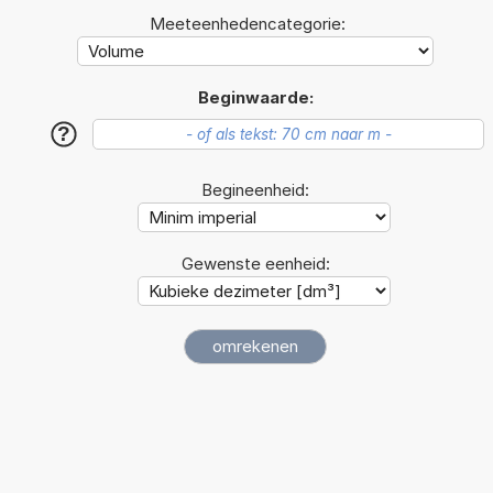
Meeteenhedencategorie:
Beginwaarde:
?
Begineenheid:
Gewenste eenheid: