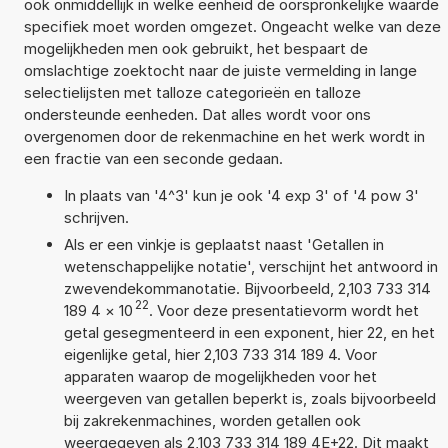
ook onmiddellijk in welke eenheid de oorspronkelijke waarde
specifiek moet worden omgezet. Ongeacht welke van deze
mogelijkheden men ook gebruikt, het bespaart de
omslachtige zoektocht naar de juiste vermelding in lange
selectielijsten met talloze categorieën en talloze
ondersteunde eenheden. Dat alles wordt voor ons
overgenomen door de rekenmachine en het werk wordt in
een fractie van een seconde gedaan.
In plaats van '4^3' kun je ook '4 exp 3' of '4 pow 3'
schrijven.
Als er een vinkje is geplaatst naast 'Getallen in
wetenschappelijke notatie', verschijnt het antwoord in
zwevendekommanotatie. Bijvoorbeeld, 2,103 733 314
22
189 4
×
10
. Voor deze presentatievorm wordt het
getal gesegmenteerd in een exponent, hier 22, en het
eigenlijke getal, hier 2,103 733 314 189 4. Voor
apparaten waarop de mogelijkheden voor het
weergeven van getallen beperkt is, zoals bijvoorbeeld
bij zakrekenmachines, worden getallen ook
weergegeven als 2,103 733 314 189 4E+22. Dit maakt