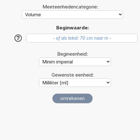
Meeteenhedencategorie:
Beginwaarde:
?
Begineenheid:
Gewenste eenheid: