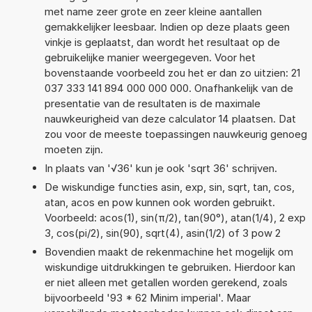
met name zeer grote en zeer kleine aantallen
gemakkelijker leesbaar. Indien op deze plaats geen
vinkje is geplaatst, dan wordt het resultaat op de
gebruikelijke manier weergegeven. Voor het
bovenstaande voorbeeld zou het er dan zo uitzien: 21
037 333 141 894 000 000 000. Onafhankelijk van de
presentatie van de resultaten is de maximale
nauwkeurigheid van deze calculator 14 plaatsen. Dat
zou voor de meeste toepassingen nauwkeurig genoeg
moeten zijn.
In plaats van '√36' kun je ook 'sqrt 36' schrijven.
De wiskundige functies asin, exp, sin, sqrt, tan, cos,
atan, acos en pow kunnen ook worden gebruikt.
Voorbeeld: acos(1), sin(π/2), tan(90°), atan(1/4), 2 exp
3, cos(pi/2), sin(90), sqrt(4), asin(1/2) of 3 pow 2
Bovendien maakt de rekenmachine het mogelijk om
wiskundige uitdrukkingen te gebruiken. Hierdoor kan
er niet alleen met getallen worden gerekend, zoals
bijvoorbeeld '93 * 62 Minim imperial'. Maar