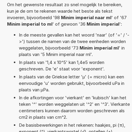
Om het gewenste resultaat zo snel mogelijk te bereiken,
kun je de om te rekenen waarde het beste als tekst
invoeren, bijvoorbeeld '98
Minim imperial naar ml
' of '67
Minim imperial to ml
' of gewoon '36
Minim imperial
':
In de meeste gevallen kan het woord 'naar' (of '=' / '-
>') tussen de namen van de twee eenheden worden
weggelaten, bijvoorbeeld '73
Minim imperial ml
' in
plaats van '5 Minim imperial naar ml'.
In plaats van '1,4 x 10^5' kan 1,4e5 worden
geschreven. De 'e' staat voor 'exponent'.
In plaats van de Griekse letter 'µ' (= micro) kan een
eenvoudige 'u' worden gebruikt, bijvoorbeeld uPa in
plaats van µPa.
In de afkortingen voor 'vierkant' en 'kubisch' kan het
teken '^' worden weggelaten uit '^2' en '^3'. Vierkante
centimeters kunnen daarom worden geschreven als
cm2 in plaats van cm^2.
De basisbewerkingen in het rekenen: haakjes, pi (π),
exponent (^), vierkantswortel (√), optellen (+),