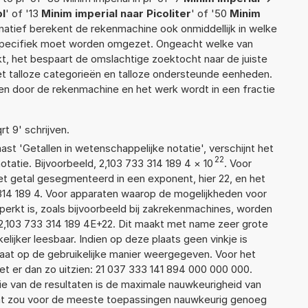
pl
' of '13
Minim imperial naar Picoliter
' of '50
Minim
ernatief berekent de rekenmachine ook onmiddellijk in welke
 specifiek moet worden omgezet. Ongeacht welke van
, het bespaart de omslachtige zoektocht naar de juiste
met talloze categorieën en talloze ondersteunde eenheden.
n door de rekenmachine en het werk wordt in een fractie
rt 9' schrijven.
aast 'Getallen in wetenschappelijke notatie', verschijnt het
22
tie. Bijvoorbeeld, 2,103 733 314 189 4
×
10
. Voor
t getal gesegmenteerd in een exponent, hier 22, en het
3 314 189 4. Voor apparaten waarop de mogelijkheden voor
erkt is, zoals bijvoorbeeld bij zakrekenmachines, worden
2,103 733 314 189 4E+22. Dit maakt met name zeer grote
elijker leesbaar. Indien op deze plaats geen vinkje is
taat op de gebruikelijke manier weergegeven. Voor het
t er dan zo uitzien: 21 037 333 141 894 000 000 000.
ie van de resultaten is de maximale nauwkeurigheid van
Dat zou voor de meeste toepassingen nauwkeurig genoeg