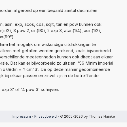
 worden afgerond op een bepaald aantal decimalen
n, asin, exp, acos, cos, sqrt, tan en pow kunnen ook
π/2), 3 pow 2, sin(90), 2 exp 3, atan(1/4), asin(1/2),
tan(90°)
ne het mogelijk om wiskundige uitdrukkingen te
t alleen met getallen worden gerekend, zoals bijvoorbeeld
 verschillende meeteenheden kunnen ook direct aan elkaar
ie. Dat kan er bijvoorbeeld zo uitzien: '56 Minim imperial
9cm x 68dm = ? cm^3'. De op deze manier gecombineerde
 bij elkaar passen en zinvol zijn in de betreffende
4 exp 3' of '4 pow 3' schrijven.
Impressum
-
Privacybeleid
- © 2005-2026 by Thomas Hainke