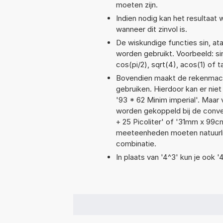
moeten zijn.
Indien nodig kan het resultaat
wanneer dit zinvol is.
De wiskundige functies sin, ata
worden gebruikt. Voorbeeld: sin(
cos(pi/2), sqrt(4), acos(1) of 
Bovendien maakt de rekenmachi
gebruiken. Hierdoor kan er nie
'93 * 62 Minim imperial'. Maar
worden gekoppeld bij de convers
+ 25 Picoliter' of '31mm x 9
meeteenheden moeten natuurlijk
combinatie.
In plaats van '4^3' kun je ook '