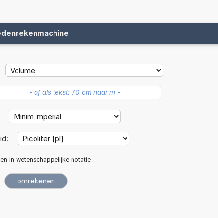
edenrekenmachine
:
id:
len in wetenschappelijke notatie