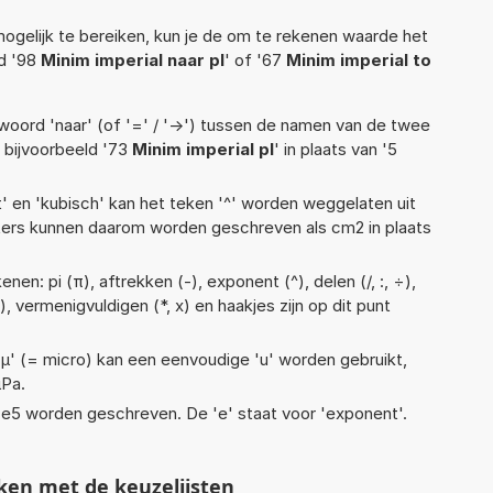
ogelijk te bereiken, kun je de om te rekenen waarde het
ld '98
Minim imperial naar pl
' of '67
Minim imperial to
woord 'naar' (of '=' / '->') tussen de namen van de twee
bijvoorbeeld '73
Minim imperial pl
' in plaats van '5
t' en 'kubisch' kan het teken '^' worden weggelaten uit
eters kunnen daarom worden geschreven als cm2 in plaats
en: pi (π), aftrekken (-), exponent (^), delen (/, :, ÷),
), vermenigvuldigen (*, x) en haakjes zijn op dit punt
 'µ' (= micro) kan een eenvoudige 'u' worden gebruikt,
µPa.
1,4e5 worden geschreven. De 'e' staat voor 'exponent'.
ken met de keuzelijsten