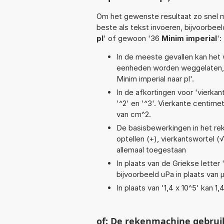
Om het gewenste resultaat zo snel m
beste als tekst invoeren, bijvoorbee
pl
' of gewoon '36
Minim imperial
':
In de meeste gevallen kan het 
eenheden worden weggelaten, 
Minim imperial naar pl'.
In de afkortingen voor 'vierkan
'^2' en '^3'. Vierkante centim
van cm^2.
De basisbewerkingen in het reken
optellen (+), vierkantswortel (√
allemaal toegestaan
In plaats van de Griekse letter
bijvoorbeeld uPa in plaats van 
In plaats van '1,4 x 10^5' kan 
of: De rekenmachine gebrui