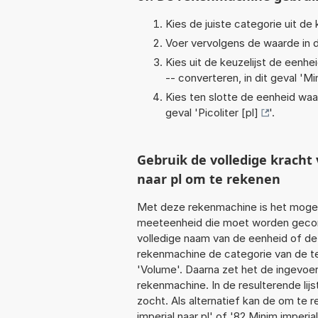
Kies de juiste categorie uit de k
Voer vervolgens de waarde in d
Kies uit de keuzelijst de eenh
-- converteren, in dit geval '
Min
Kies ten slotte de eenheid waa
geval '
Picoliter [pl]
'.
Gebruik de volledige krach
naar pl om te rekenen
Met deze rekenmachine is het mogeli
meeteenheid die moet worden geconve
volledige naam van de eenheid of de
rekenmachine de categorie van de te
'Volume'. Daarna zet het de ingevoe
rekenmachine. In de resulterende lijs
zocht. Als alternatief kan de om te 
imperial naar pl' of '82 Minim imperial