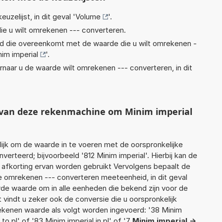
euzelijst, in dit geval '
Volume
'.
ie u wilt omrekenen --- converteren.
eid die overeenkomt met de waarde die u wilt omrekenen -
im imperial
'.
rnaar u de waarde wilt omrekenen --- converteren, in dit
t van deze rekenmachine om Minim imperial
jk om de waarde in te voeren met de oorspronkelijke
rteerd; bijvoorbeeld '812 Minim imperial'. Hierbij kan de
 afkorting ervan worden gebruikt Vervolgens bepaalt de
 omrekenen --- converteren meeteenheid, in dit geval
rde waarde om in alle eenheden die bekend zijn voor de
t vindt u zeker ook de conversie die u oorspronkelijk
rekenen waarde als volgt worden ingevoerd: '38 Minim
 to pl' of '83 Minim imperial in pl' of '7
Minim imperial ->