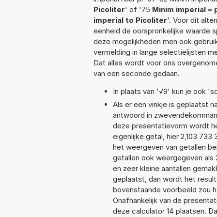
Picoliter
' of '75
Minim imperial = 
imperial to Picoliter
'. Voor dit alt
eenheid de oorspronkelijke waarde
deze mogelijkheden men ook gebruikt
vermelding in lange selectielijsten 
Dat alles wordt voor ons overgenome
van een seconde gedaan.
In plaats van '√9' kun je ook 'sq
Als er een vinkje is geplaatst n
antwoord in zwevendekommanota
deze presentatievorm wordt he
eigenlijke getal, hier 2,103 73
het weergeven van getallen bep
getallen ook weergegeven als 
en zeer kleine aantallen gemakk
geplaatst, dan wordt het resul
bovenstaande voorbeeld zou he
Onafhankelijk van de presentat
deze calculator 14 plaatsen. 