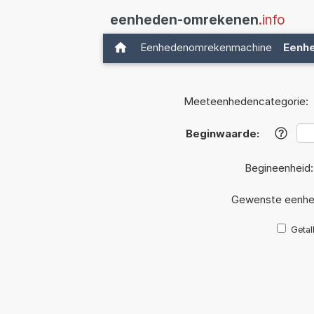
eenheden-omrekenen
.info
Eenhedenomrekenmachine
Eenh
Meeteenhedencategorie:
Beginwaarde:
?
Begineenheid
Gewenste eenhe
Getal