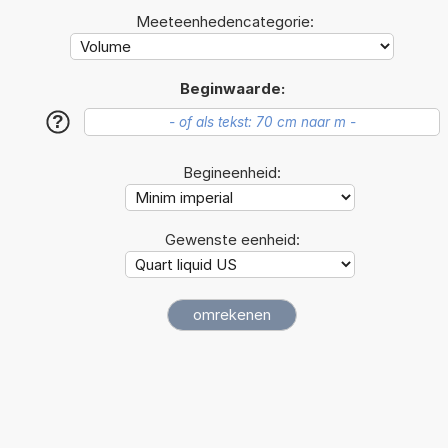
Meeteenhedencategorie:
Beginwaarde:
?
Begineenheid:
Gewenste eenheid: