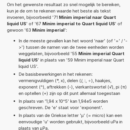
Om het gewenste resultaat zo snel mogelijk te bereiken,
kun je de om te rekenen waarde het beste als tekst
invoeren, bijvoorbeeld '71
Minim imperial naar Quart
liquid US
' of '67
Minim imperial to Quart liquid US
' of
gewoon '63
Minim imperial
':
In de meeste gevallen kan het woord 'naar' (of '=' / '-
>') tussen de namen van de twee eenheden worden
weggelaten, bijvoorbeeld '55
Minim imperial Quart
liquid US
' in plaats van '59 Minim imperial naar Quart
liquid US'.
De basisbewerkingen in het rekenen:
vermenigvuldigen (*, x), delen (/, :, ÷), haakjes,
exponent (^), aftrekken (-), vierkantswortel (√), pi (π)
en optellen (+) zijn op dit punt allemaal toegestaan
In plaats van '1,94 x 10^5' kan 1,94e5 worden
geschreven. De 'e' staat voor 'exponent'.
In plaats van de Griekse letter 'µ' (= micro) kan een
eenvoudige 'u' worden gebruikt, bijvoorbeeld uPa in
plaats van µPa.