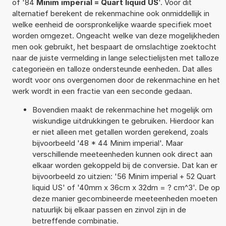
of '84
Minim imperial = Quart liquid US
'. Voor dit
alternatief berekent de rekenmachine ook onmiddellijk in
welke eenheid de oorspronkelijke waarde specifiek moet
worden omgezet. Ongeacht welke van deze mogelijkheden
men ook gebruikt, het bespaart de omslachtige zoektocht
naar de juiste vermelding in lange selectielijsten met talloze
categorieën en talloze ondersteunde eenheden. Dat alles
wordt voor ons overgenomen door de rekenmachine en het
werk wordt in een fractie van een seconde gedaan.
Bovendien maakt de rekenmachine het mogelijk om
wiskundige uitdrukkingen te gebruiken. Hierdoor kan
er niet alleen met getallen worden gerekend, zoals
bijvoorbeeld '48 * 44 Minim imperial'. Maar
verschillende meeteenheden kunnen ook direct aan
elkaar worden gekoppeld bij de conversie. Dat kan er
bijvoorbeeld zo uitzien: '56 Minim imperial + 52 Quart
liquid US' of '40mm x 36cm x 32dm = ? cm^3'. De op
deze manier gecombineerde meeteenheden moeten
natuurlijk bij elkaar passen en zinvol zijn in de
betreffende combinatie.