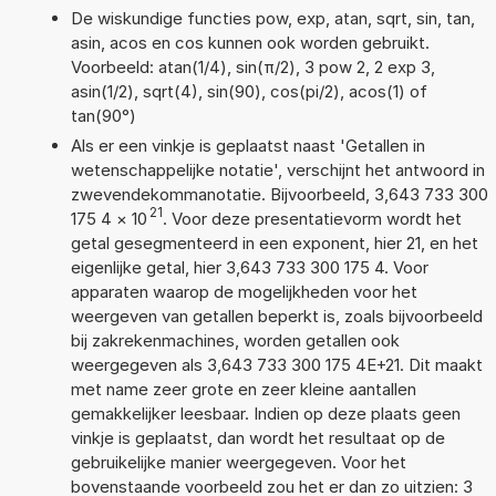
De wiskundige functies pow, exp, atan, sqrt, sin, tan,
asin, acos en cos kunnen ook worden gebruikt.
Voorbeeld: atan(1/4), sin(π/2), 3 pow 2, 2 exp 3,
asin(1/2), sqrt(4), sin(90), cos(pi/2), acos(1) of
tan(90°)
Als er een vinkje is geplaatst naast 'Getallen in
wetenschappelijke notatie', verschijnt het antwoord in
zwevendekommanotatie. Bijvoorbeeld, 3,643 733 300
21
175 4
×
10
. Voor deze presentatievorm wordt het
getal gesegmenteerd in een exponent, hier 21, en het
eigenlijke getal, hier 3,643 733 300 175 4. Voor
apparaten waarop de mogelijkheden voor het
weergeven van getallen beperkt is, zoals bijvoorbeeld
bij zakrekenmachines, worden getallen ook
weergegeven als 3,643 733 300 175 4E+21. Dit maakt
met name zeer grote en zeer kleine aantallen
gemakkelijker leesbaar. Indien op deze plaats geen
vinkje is geplaatst, dan wordt het resultaat op de
gebruikelijke manier weergegeven. Voor het
bovenstaande voorbeeld zou het er dan zo uitzien: 3