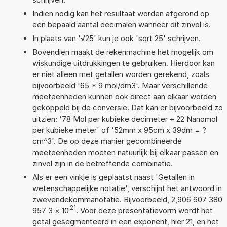
Indien nodig kan het resultaat worden afgerond op
een bepaald aantal decimalen wanneer dit zinvol is.
In plaats van '√25' kun je ook 'sqrt 25' schrijven.
Bovendien maakt de rekenmachine het mogelijk om
wiskundige uitdrukkingen te gebruiken. Hierdoor kan
er niet alleen met getallen worden gerekend, zoals
bijvoorbeeld '65 * 9 mol/dm3'. Maar verschillende
meeteenheden kunnen ook direct aan elkaar worden
gekoppeld bij de conversie. Dat kan er bijvoorbeeld zo
uitzien: '78 Mol per kubieke decimeter + 22 Nanomol
per kubieke meter' of '52mm x 95cm x 39dm = ?
cm^3'. De op deze manier gecombineerde
meeteenheden moeten natuurlijk bij elkaar passen en
zinvol zijn in de betreffende combinatie.
Als er een vinkje is geplaatst naast 'Getallen in
wetenschappelijke notatie', verschijnt het antwoord in
zwevendekommanotatie. Bijvoorbeeld, 2,906 607 380
21
957 3
×
10
. Voor deze presentatievorm wordt het
getal gesegmenteerd in een exponent, hier 21, en het