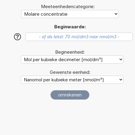
Meeteenhedencategorie:
Beginwaarde:
?
Begineenheid:
Gewenste eenheid: