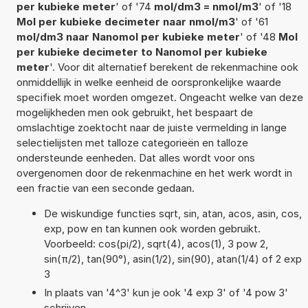
per kubieke meter
' of '74
mol/dm3 = nmol/m3
' of '18
Mol per kubieke decimeter naar nmol/m3
' of '61
mol/dm3 naar Nanomol per kubieke meter
' of '48
Mol
per kubieke decimeter to Nanomol per kubieke
meter
'. Voor dit alternatief berekent de rekenmachine ook
onmiddellijk in welke eenheid de oorspronkelijke waarde
specifiek moet worden omgezet. Ongeacht welke van deze
mogelijkheden men ook gebruikt, het bespaart de
omslachtige zoektocht naar de juiste vermelding in lange
selectielijsten met talloze categorieën en talloze
ondersteunde eenheden. Dat alles wordt voor ons
overgenomen door de rekenmachine en het werk wordt in
een fractie van een seconde gedaan.
De wiskundige functies sqrt, sin, atan, acos, asin, cos,
exp, pow en tan kunnen ook worden gebruikt.
Voorbeeld: cos(pi/2), sqrt(4), acos(1), 3 pow 2,
sin(π/2), tan(90°), asin(1/2), sin(90), atan(1/4) of 2 exp
3
In plaats van '4^3' kun je ook '4 exp 3' of '4 pow 3'
schrijven.