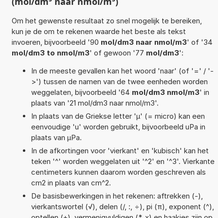
(mol/dm³ naar nmol/m³)
Om het gewenste resultaat zo snel mogelijk te bereiken,
kun je de om te rekenen waarde het beste als tekst
invoeren, bijvoorbeeld '90
mol/dm3 naar nmol/m3
' of '34
mol/dm3 to nmol/m3
' of gewoon '77
mol/dm3
':
In de meeste gevallen kan het woord 'naar' (of '=' / '-
>') tussen de namen van de twee eenheden worden
weggelaten, bijvoorbeeld '64
mol/dm3 nmol/m3
' in
plaats van '21 mol/dm3 naar nmol/m3'.
In plaats van de Griekse letter 'µ' (= micro) kan een
eenvoudige 'u' worden gebruikt, bijvoorbeeld uPa in
plaats van µPa.
In de afkortingen voor 'vierkant' en 'kubisch' kan het
teken '^' worden weggelaten uit '^2' en '^3'. Vierkante
centimeters kunnen daarom worden geschreven als
cm2 in plaats van cm^2.
De basisbewerkingen in het rekenen: aftrekken (-),
vierkantswortel (√), delen (/, :, ÷), pi (π), exponent (^),
optellen (+), vermenigvuldigen (*, x) en haakjes zijn op