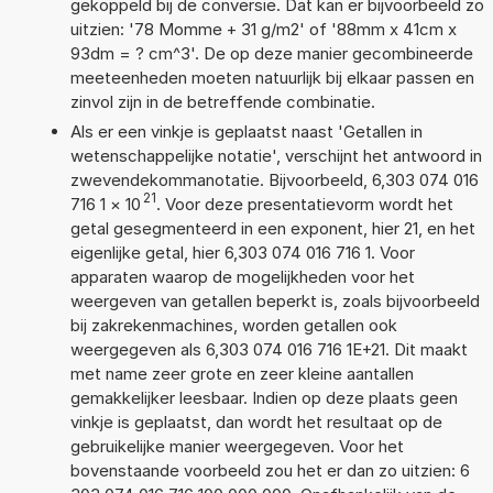
gekoppeld bij de conversie. Dat kan er bijvoorbeeld zo
uitzien: '78 Momme + 31 g/m2' of '88mm x 41cm x
93dm = ? cm^3'. De op deze manier gecombineerde
meeteenheden moeten natuurlijk bij elkaar passen en
zinvol zijn in de betreffende combinatie.
Als er een vinkje is geplaatst naast 'Getallen in
wetenschappelijke notatie', verschijnt het antwoord in
zwevendekommanotatie. Bijvoorbeeld, 6,303 074 016
21
716 1
×
10
. Voor deze presentatievorm wordt het
getal gesegmenteerd in een exponent, hier 21, en het
eigenlijke getal, hier 6,303 074 016 716 1. Voor
apparaten waarop de mogelijkheden voor het
weergeven van getallen beperkt is, zoals bijvoorbeeld
bij zakrekenmachines, worden getallen ook
weergegeven als 6,303 074 016 716 1E+21. Dit maakt
met name zeer grote en zeer kleine aantallen
gemakkelijker leesbaar. Indien op deze plaats geen
vinkje is geplaatst, dan wordt het resultaat op de
gebruikelijke manier weergegeven. Voor het
bovenstaande voorbeeld zou het er dan zo uitzien: 6