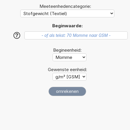
Meeteenhedencategorie:
Beginwaarde:
?
Begineenheid:
Gewenste eenheid: