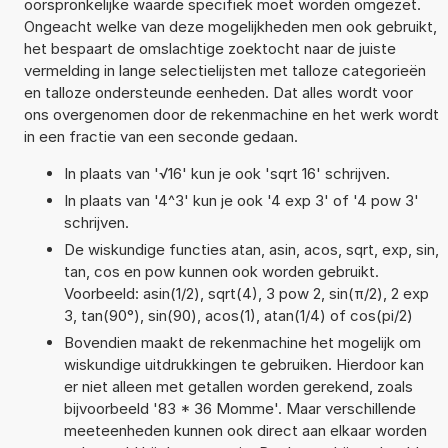
oorspronkelijke waarde specifiek moet worden omgezet.
Ongeacht welke van deze mogelijkheden men ook gebruikt,
het bespaart de omslachtige zoektocht naar de juiste
vermelding in lange selectielijsten met talloze categorieën
en talloze ondersteunde eenheden. Dat alles wordt voor
ons overgenomen door de rekenmachine en het werk wordt
in een fractie van een seconde gedaan.
In plaats van '√16' kun je ook 'sqrt 16' schrijven.
In plaats van '4^3' kun je ook '4 exp 3' of '4 pow 3'
schrijven.
De wiskundige functies atan, asin, acos, sqrt, exp, sin,
tan, cos en pow kunnen ook worden gebruikt.
Voorbeeld: asin(1/2), sqrt(4), 3 pow 2, sin(π/2), 2 exp
3, tan(90°), sin(90), acos(1), atan(1/4) of cos(pi/2)
Bovendien maakt de rekenmachine het mogelijk om
wiskundige uitdrukkingen te gebruiken. Hierdoor kan
er niet alleen met getallen worden gerekend, zoals
bijvoorbeeld '83 * 36 Momme'. Maar verschillende
meeteenheden kunnen ook direct aan elkaar worden