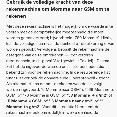
Gebruik de volledige kracht van deze
rekenmachine om Momme naar GSM om te
rekenen
Met deze rekenmachine is het mogelijk om de waarde in te
voeren met de oorspronkelijke meeteenheid die moet
worden geconverteerd; bijvoorbeeld '780 Momme'. Hierbij
kan de volledige naam van de eenheid of de afkorting ervan
worden gebruikt Vervolgens bepaalt de rekenmachine de
categorie van de te omrekenen --- converteren
meeteenheid, in dit geval 'Stofgewicht (Textiel)'. Daarna
zet het de ingevoerde waarde om in alle eenheden die
bekend zijn voor de rekenmachine. In de resulterende lijst
vindt u zeker ook de conversie die u oorspronkelijk zocht.
Als alternatief kan de om te rekenen waarde als volgt
worden ingevoerd: '6 Momme naar GSM' of '69 Momme to
GSM' of '70 Momme in GSM' of '58
Momme -> g/m2
' of
'11
Momme = GSM
' of '16
Momme naar g/m2
' of '21
Momme to g/m2
'. Voor dit alternatief berekent de
rekenmachine ook onmiddellijk in welke eenheid de