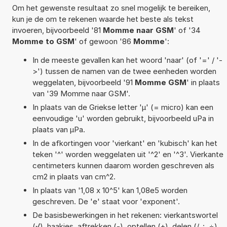
Om het gewenste resultaat zo snel mogelijk te bereiken,
kun je de om te rekenen waarde het beste als tekst
invoeren, bijvoorbeeld '81
Momme naar GSM
' of '34
Momme to GSM
' of gewoon '86
Momme
':
In de meeste gevallen kan het woord 'naar' (of '=' / '-
>') tussen de namen van de twee eenheden worden
weggelaten, bijvoorbeeld '91
Momme GSM
' in plaats
van '39 Momme naar GSM'.
In plaats van de Griekse letter 'µ' (= micro) kan een
eenvoudige 'u' worden gebruikt, bijvoorbeeld uPa in
plaats van µPa.
In de afkortingen voor 'vierkant' en 'kubisch' kan het
teken '^' worden weggelaten uit '^2' en '^3'. Vierkante
centimeters kunnen daarom worden geschreven als
cm2 in plaats van cm^2.
In plaats van '1,08 x 10^5' kan 1,08e5 worden
geschreven. De 'e' staat voor 'exponent'.
De basisbewerkingen in het rekenen: vierkantswortel
(√), haakjes, aftrekken (-), optellen (+), delen (/, :, ÷),