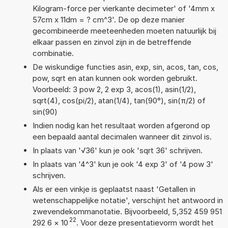
Kilogram-force per vierkante decimeter' of '4mm x
57cm x 11dm = ? cm^3'. De op deze manier
gecombineerde meeteenheden moeten natuurlijk bij
elkaar passen en zinvol zijn in de betreffende
combinatie.
De wiskundige functies asin, exp, sin, acos, tan, cos,
pow, sqrt en atan kunnen ook worden gebruikt.
Voorbeeld: 3 pow 2, 2 exp 3, acos(1), asin(1/2),
sqrt(4), cos(pi/2), atan(1/4), tan(90°), sin(π/2) of
sin(90)
Indien nodig kan het resultaat worden afgerond op
een bepaald aantal decimalen wanneer dit zinvol is.
In plaats van '√36' kun je ook 'sqrt 36' schrijven.
In plaats van '4^3' kun je ook '4 exp 3' of '4 pow 3'
schrijven.
Als er een vinkje is geplaatst naast 'Getallen in
wetenschappelijke notatie', verschijnt het antwoord in
zwevendekommanotatie. Bijvoorbeeld, 5,352 459 951
22
292 6
×
10
. Voor deze presentatievorm wordt het