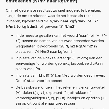
omrekenen (N/m² naar kgf/dm²)
Om het gewenste resultaat zo snel mogelijk te bereiken,
kun je de om te rekenen waarde het beste als tekst
invoeren, bijvoorbeeld '14
N/m2 naar kgf/dm2
' of '67
N/m2 to kgf/dm2
' of gewoon '21
N/m2
':
In de meeste gevallen kan het woord 'naar' (of '=' / '-
>') tussen de namen van de twee eenheden worden
weggelaten, bijvoorbeeld '28
N/m2 kgf/dm2
' in
plaats van '74 N/m2 naar kgf/dm2'.
In plaats van de Griekse letter 'µ' (= micro) kan een
eenvoudige 'u' worden gebruikt, bijvoorbeeld uPa in
plaats van µPa.
In plaats van '1,1 x 10^5' kan 1,1e5 worden geschreven.
De 'e' staat voor 'exponent'.
De basisbewerkingen in het rekenen: vierkantswortel
(√), delen (/, :, ÷), exponent (^), aftrekken (-),
vermenigvuldigen (*, x), pi (π), haakjes en optellen (+)
zijn op dit punt allemaal toegestaan