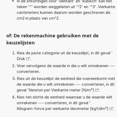
In de afkortingen voor 'vierkant' en 'kubisch' kan het
teken '^' worden weggelaten uit '^2' en '^3'. Vierkante
centimeters kunnen daarom worden geschreven als
cm2 in plaats van cm^2.
of: De rekenmachine gebruiken met de
keuzelijsten
Kies de juiste categorie uit de keuzelijst, in dit geval '
Druk
'.
Voer vervolgens de waarde in die u wilt omrekenen ---
converteren.
Kies uit de keuzelijst de eenheid die overeenkomt met
de waarde die u wilt omrekenen --- converteren, in dit
geval '
Newton per Vierkante meter [N/m²]
'.
Kies ten slotte de eenheid waarnaar u de waarde wilt
omrekenen --- converteren, in dit geval '
Kilogram-force per vierkante decimeter [kgf/dm²]
'.