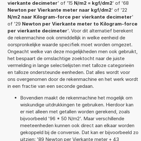
vierkante decimeter
' of '15
N/m2 = kgf/dm2
' of '68
Newton per Vierkante meter naar kgf/dm2
' of '22
N/m2 naar Kilogram-force per vierkante decimeter
'
of '29
Newton per Vierkante meter to Kilogram-force
per vierkante decimeter
'. Voor dit alternatief berekent
de rekenmachine ook onmiddellijk in welke eenheid de
oorspronkelijke waarde specifiek moet worden omgezet.
Ongeacht welke van deze mogelijkheden men ook gebruikt,
het bespaart de omslachtige zoektocht naar de juiste
vermelding in lange selectielijsten met talloze categorieën
en talloze ondersteunde eenheden. Dat alles wordt voor
ons overgenomen door de rekenmachine en het werk wordt
in een fractie van een seconde gedaan.
Bovendien maakt de rekenmachine het mogelijk om
wiskundige uitdrukkingen te gebruiken. Hierdoor kan
er niet alleen met getallen worden gerekend, zoals
bijvoorbeeld '96 * 50 N/m2'. Maar verschillende
meeteenheden kunnen ook direct aan elkaar worden
gekoppeld bij de conversie. Dat kan er bijvoorbeeld zo
uitzien: '89 Newton per Vierkante meter + 43