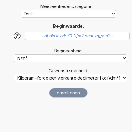
Meeteenhedencategorie:
Beginwaarde:
?
Begineenheid:
Gewenste eenheid: